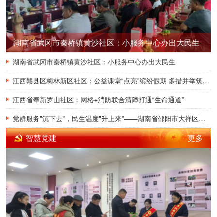
湖南省武冈市秦桥镇黄沙社区：小服务中心办出大民生
湖南省武冈市秦桥镇黄沙社区：小服务中心办出大民生
江西赣县区梅林新区社区：公益课堂“点亮”缤纷假期 多措并举筑牢防溺水“安全堤”
江西省奉新罗山社区：网格+消防联合清障打通“生命通道”
党群服务"沉下去"，民生温度"升上来"——湖南省邵阳市大祥区罗市镇罗市社区党群服务中心赋能基层治理典型案例
更多
智慧党建