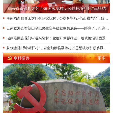
湖南省新邵县太芝庙镇汤家垅村：公益托管巧用“疏堵结
合”，镇村联动托起多彩假期
湖南省新邵县太芝庙镇汤家垅村：公益托管巧用“疏堵结合”，镇村联动托起多彩假期
云南勐海县布朗山乡以民生实事绘就振兴底色——路宽了，灯亮了，布朗山乡的夜晚“活”了
湖南隆回县花门街道兴隆村：党建引领强根基，绘就善治新图景
从“烦恼村”到“标杆村”，云南勐腊县勐捧村以思想破冰引领乡风焕新
更多
乡村振兴