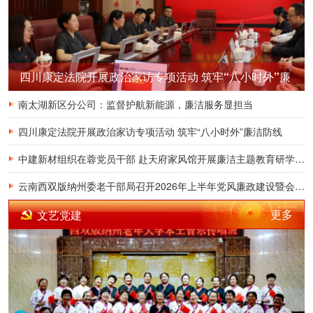
四川康定法院开展政治家访专项活动 筑牢“八小时外”廉
洁防线
南太湖新区分公司：监督护航新能源，廉洁服务显担当
四川康定法院开展政治家访专项活动 筑牢“八小时外”廉洁防线
中建新材组织在蓉党员干部 赴天府家风馆开展廉洁主题教育研学活动
云南西双版纳州委老干部局召开2026年上半年党风廉政建设暨会商工作会议
更多
文艺党建