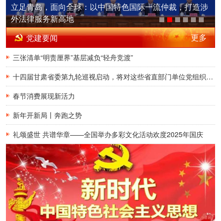
密切党群关系
立足青岛，面向全球：以中国特色国际一流仲裁，打造涉
外法律服务新高地
传递党的声音
更多
党建要闻
三张清单“明责厘界”基层减负“轻舟竞渡”
十四届甘肃省委第九轮巡视启动，将对这些省直部门单位党组织开展巡视
春节消费展现新活力
新年开新局丨奔跑之势
礼颂盛世 共谱华章——全国举办多彩文化活动欢度2025年国庆