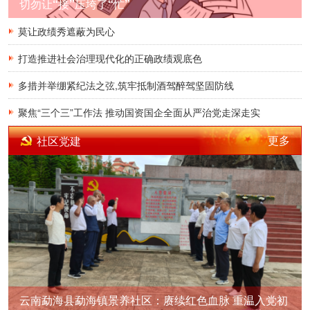
切勿让“接”压垮了“忙”
莫让政绩秀遮蔽为民心
打造推进社会治理现代化的正确政绩观底色
多措并举绷紧纪法之弦,筑牢抵制酒驾醉驾坚固防线
聚焦“三个三”工作法 推动国资国企全面从严治党走深走实
更多
社区党建
云南勐海县勐海镇景养社区：赓续红色血脉 重温入党初