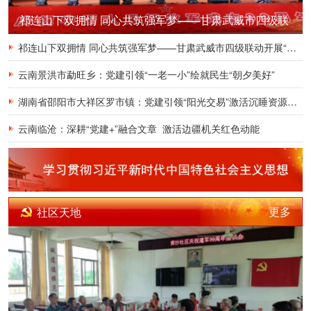
祁连山下双拥情 同心共筑强军梦——甘肃武威市四级联
动开展“八一”系列拥军优属活动
祁连山下双拥情 同心共筑强军梦——甘肃武威市四级联动开展“八一”系列拥军优属活动
云南景洪市勐旺乡：党建引领“一老一小”绘就民生“朝夕美好”
湖南省邵阳市大祥区罗市镇：党建引领“阳光交易”激活沉睡资源新动能——邵阳市大祥区罗市镇举办培训为乡村振兴注入“红色引擎”
云南临沧：深耕“党建+”融合文章 激活边疆机关红色动能
更多
社区天地