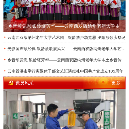
乡音颂党恩 银龄绽芳华——云南西双版纳州老年大学本
土乡音传唱班圆满结业献礼中国共产党成立105周年
云南西双版纳州老年大学艺术团：银龄放声颂党恩 夕阳放歌庆华诞
光影留声颂经典 银龄放歌展风采——云南西双版纳州老年大学艺术团亮相“难忘的旋律”中国电影公益行景洪站选拔赛
乡音颂党恩 银龄绽芳华——云南西双版纳州老年大学本土乡音传唱班圆满结业献礼中国共产党成立105周年
云南景洪市举行离退休干部文艺汇演献礼中国共产党成立105周年
更多
党员风采