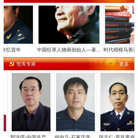
中国狂草人物画创始人—著名书画家汪易扬
时代楷模马善祥的“马克思主义学习经”——只有真学真信 才能真懂真用
更多
智库专家
邢洪儒-中国共产党精神学创立者
何中立-石家庄学院马克思主义学院客座教授
段志仁-原甘肃省公安厅二级警务专员