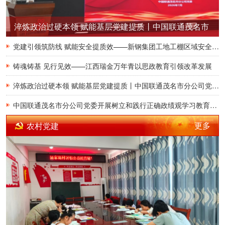
淬炼政治过硬本领 赋能基层党建提质丨中国联通茂名市
分公司党委圆满举办2026年党支部书记履职能力提升培
党建引领筑防线 赋能安全提质效——新钢集团工地工棚区域安全管理创新实践研究
铸魂铸基 见行见效——江西瑞金万年青以思政教育引领改革发展
训班
淬炼政治过硬本领 赋能基层党建提质丨中国联通茂名市分公司党委圆满举办2026年党支部书记履职能力提升培训班
中国联通茂名市分公司党委开展树立和践行正确政绩观学习教育读书班暨党委理论学习中心组学习研讨
更多
农村党建