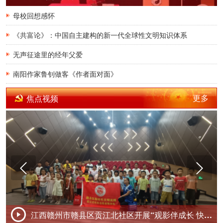
遗手针的济世之路
母校回想感怀
《共富论》：中国自主建构的新一代全球性文明知识体系
无声征途里的经年父爱
南阳作家鲁钊做客《作者面对面》
更多
焦点视频
社区开展“观影伴成长 快乐度暑假”活动
暴雨过后满目疮痍 