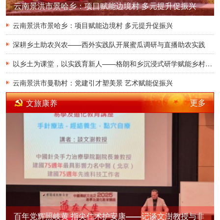
云南景洪市景哈乡：项目赋能边境村 多元提升促振兴
云南景洪市景哈乡：项目赋能边境村 多元提升促振兴
深耕乡土助农兴农——西外实践队开展蜜瓜调研与直播助农实践
以乡土为课堂，以实践育新人——格朗和乡沉浸式研学赋能乡村振兴
云南景洪市曼勒村：党建引才塑美景 艺术赋能促振兴
更多
文旅康养
百年党辉照岐黄 指尖仁术护安康——记谈文澍教授与非