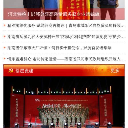
河北特检丨邯郸分院高质量服务获企业赠锦旗
精准施策优服务 赋能营商再提速｜青岛市城阳区自然资源局持续升级不动产登记涉企服务 跑出改革加速度
湖南省岳溪九径大安源村开展“防溺水·利剑护蕾”知识竞赛 守护少年儿童平安暑假
湖南省邵东市火厂坪镇：笃行实干担使命，踔厉奋发谱华章
情系困难群众 走访传递温情——湖南省武冈市民政局组织开展入户走访慰问活动
更多
基层党建