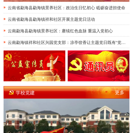
心
云南省勐海县勐海镇景养社区：政治生日忆初心 砥砺奋进担使命
云南省勐海县勐海镇祥和社区开展主题党日活动
云南勐海县勐海镇景养社区：赓续红色血脉 重温入党初心
云南勐海镇祥和社区兴园党支部：凉亭饺香让主题党日既有“党味”又有“家味”
更多
学校党建