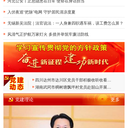
河北公安丨止息隐患在日常 使命在身话担当
入伏夜巡“把脉”电网 守护居民清凉度夏
无锡新吴法院｜法官说法：一人身兼四职遇车祸，误工费怎么算？
风清气正护航万家灯火 多措并举筑牢廉洁防线
四川达州市达川区党员干部积极收听收看《党员星期天》
湖南武冈市稠树塘飘坪村党员赴韶山开展党日活动
黑龙江鹤岗市：打造“三大课堂” 推动党员教育提质增效
更多
党建理论
云南西双版纳州委老干部局开展“树立和践行正确政绩观”主题党日暨《杨善洲》观影活动
云南西双版纳州：“四位一体”打造离退休干部学习活动阵地“新高地”
云南景洪：以“三提三抓”锻造过硬党员队伍