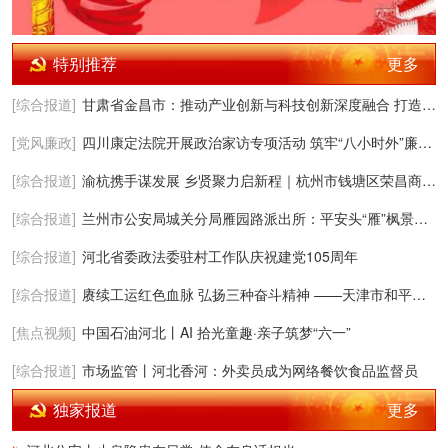
更多
特别推荐
[综合报道]
甘肃省金昌市：推动产业创新与科技创新深度融合 打造新型工业化示范区
[党风廉政]
四川康定法院开展政治家访专项活动 筑牢“八小时外”廉洁防线
[综合报道]
渝杭携手谋发展 乡贤聚力启新程｜杭州市钱塘区荣昌商会正式成立
[综合报道]
兰州市公安局城关分局雁园路派出所：平安头“雁”枫景满“园”
[综合报道]
河北省委政法委驻村工作队庆祝建党105周年
[综合报道]
赓续工运红色血脉 弘扬三种奋斗精神 ——天津市和平区爱国拥军促进会组织参观学习汲取奋进动能
[焦点视频]
中国石油河北丨AI 拾光童趣·亲子筑梦“六一”
[综合报道]
市场监管丨河北香河：外卖员成为网络餐饮食品监督员
更多
独家报道