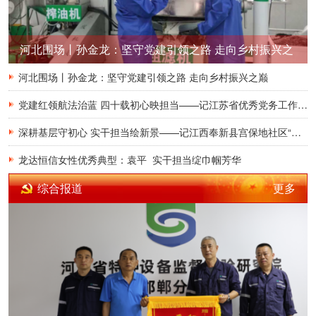
河北围场丨孙金龙：坚守党建引领之路 走向乡村振兴之
巅
河北围场丨孙金龙：坚守党建引领之路 走向乡村振兴之巅
党建红领航法治蓝 四十载初心映担当——记江苏省优秀党务工作者朱联海
深耕基层守初心 实干担当绘新景——记江西奉新县宫保地社区“暖心书记”吴勇平
龙达恒信女性优秀典型：袁平 实干担当绽巾帼芳华
更多
综合报道