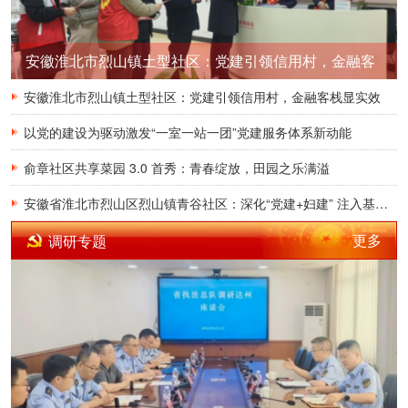
安徽淮北市烈山镇土型社区：党建引领信用村，金融客
栈显实效
安徽淮北市烈山镇土型社区：党建引领信用村，金融客栈显实效
以党的建设为驱动激发“一室一站一团”党建服务体系新动能
俞章社区共享菜园 3.0 首秀：青春绽放，田园之乐满溢
安徽省淮北市烈山区烈山镇青谷社区：深化“党建+妇建” 注入基层治理“她力量”
更多
调研专题