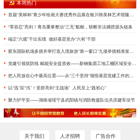
本周热门
首届“美林杯”青少年绘画大赛优秀作品展在银川韩美林艺术馆隆重开幕
“零容忍”亮剑！青岛重拳整治“三无”船舶，斩断非法捕捞源头链条
端正“六观”干出实绩 做好基层党办“六有”干部
胶东国际机场多措并举打造入境旅游“第一窗口”九项举措精准发力，助力青岛建设国际滨海旅游度假胜地
党建引领筑防线 赋能安全提质效——新钢集团工地工棚区域安全管理创新实践研究
把人民放在心中最高位置——从“三个坚持”领悟基层党建工作的为民初心
以“迅”应“汛”！党群亮剑“主战场” 人民至上“践初心”
聚力护平安——湖南省绥宁县武阳镇与消防救援队伍共庆建军佳节
关于我们
人才招聘
广告合作