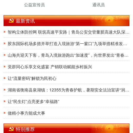
公益宣传员
通讯员
最新资讯
智构立体防控网 联筑高速平安路｜青岛公安交管董胶高速大队深耕交通治理提质增效
胶东国际机场多措并举打造入境旅游“第一窗口”九项举措精准发力，助力青岛建设国际滨海旅游度假胜地
山海共迎天下客，青岛入境旅游跑出“加速度”，向世界发出“青春之约”
党群同心乐享文化盛宴 产销联动赋能乡村振兴
让“流量密码”解锁为民初心
湖南省衡南县泉湖镇：12355为青春护航，暑期安全法治宣讲“润”童心
让“民生灯”点亮更多“幸福路”
做精小事方能成大事
特别推荐