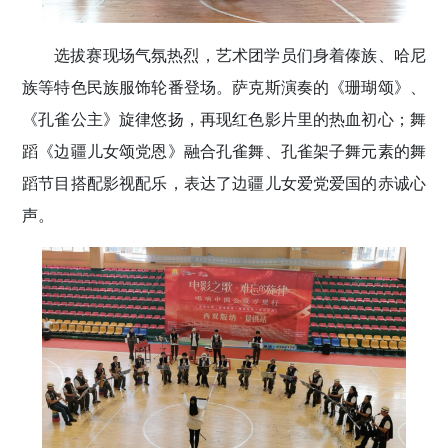
选拔赛现场气氛热烈，艺术团学员们身着傣族、哈尼
族等特色民族服饰轮番登场。萨克斯演奏的《珊瑚颂》、
《孔雀公主》旋律悠扬，再现红色影片里的热血初心；舞
蹈《边疆儿女颂党恩》融合孔雀舞、孔雀架子舞元素的舞
蹈节目搭配影视配乐，表达了边疆儿女爱党爱国的赤诚心
声。