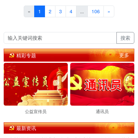
传统的坚守。作为党和人民事业的中坚力量，党员干部要以
«
1
2
3
4
...
106
»
主角姿态勇当新时代“排头兵”，念好“学、干、带”三字诀，用
实际行动为建设节约型社会贡献力量。
搜索
更多
精彩专题
公益宣传员
通讯员
最新资讯