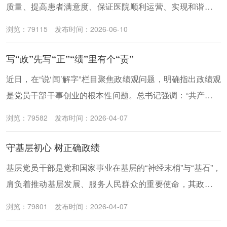
质量、提高患者满意度、保证医院顺利运营、实现和谐医疗
密切党群关系
的基石，所以历来是医院管理的核心工作。
浏览：79115
发布时间：2026-06-10
传递党的声音
写“政”先写“正”“绩”里有个“责”
近日，在“说‘闻’解字”栏目聚焦政绩观问题，明确指出政绩观
是党员干部干事创业的根本性问题。总书记强调：“共产党人
必须牢记，为民造福是最大政绩。”这一重要论述，为广大党
浏览：79582
发布时间：2026-04-07
员干部树立正确政绩观提供了根本遵循。对于基层党员干部
而言，政绩观的“正”是立身之基，“责”是成事之要，唯有始终
守基层初心 树正确政绩
以“正”校准方向、以“责”扛牢使命，方能在基层岗位上创造出
基层党员干部是党和国家事业在基层的“神经末梢”与“基石”，
经得起历史、实践和人民检验的实绩。
肩负着推动基层发展、服务人民群众的重要使命，其政绩观
直接关系到群众的切身利益，关系到党的执政根基。要以“时
浏览：79801
发布时间：2026-04-07
时放心不下”的责任感守护万家灯火，将正确政绩观贯穿基层