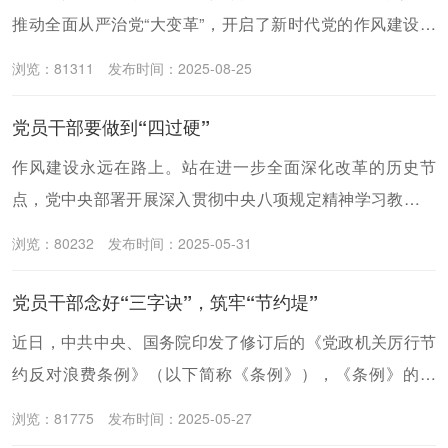
推动全面从严治党“大变革”，开启了新时代党的作风建设新
篇章。它不仅是全面从严治党向纵深推进的战略抓手，还是
浏览：81311
发布时间：2025-08-25
净化政治生态、重塑党群关系的根本遵循，更是密切党群干
群关系的“连心桥”。
党员干部要做到“四过硬”
作风建设永远在路上。站在进一步全面深化改革的历史节
点，党中央部署开展深入贯彻中央八项规定精神学习教育，
既是作风建设“再出发”的动员令，更昭示着全面从严治党永
浏览：80232
发布时间：2025-05-31
远在路上的政治清醒。深入贯彻中央八项规定精神，让中央
八项规定精神真正融入血脉，就党员干部而言，就是要做到
党员干部念好“三字诀”，筑牢“节约堤”
“四过硬”，即政治过硬、人品过硬、能力过硬，作风过硬，
近日，中共中央、国务院印发了修订后的《党政机关厉行节
注重思想淬炼，加强作风建设。
约反对浪费条例》（以下简称《条例》），《条例》的修
订，体现了党中央深入贯彻中央八项规定精神、持续深化纠
浏览：81775
发布时间：2025-05-27
治“四风”的决心，彰显了党中央对艰苦奋斗、勤俭节约优良