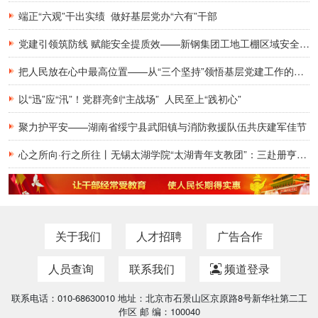
端正“六观”干出实绩 做好基层党办“六有”干部
党建引领筑防线 赋能安全提质效——新钢集团工地工棚区域安全管理创新实践研究
把人民放在心中最高位置——从“三个坚持”领悟基层党建工作的为民初心
以“迅”应“汛”！党群亮剑“主战场” 人民至上“践初心”
聚力护平安——湖南省绥宁县武阳镇与消防救援队伍共庆建军佳节
心之所向·行之所往丨无锡太湖学院“太湖青年支教团”：三赴册亨，十年之约再启盛夏
关于我们
人才招聘
广告合作
人员查询
联系我们
频道登录
联系电话：010-68630010 地址：北京市石景山区京原路8号新华社第二工
作区 邮 编：100040