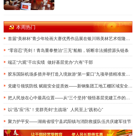
本周热门
首届“美林杯”青少年绘画大赛优秀作品展在银川韩美林艺术馆隆重开幕
“零容忍”亮剑！青岛重拳整治“三无”船舶，斩断非法捕捞源头链条
端正“六观”干出实绩 做好基层党办“六有”干部
胶东国际机场多措并举打造入境旅游“第一窗口”九项举措精准发力，助力青岛建设国际滨海旅游度假胜地
党建引领筑防线 赋能安全提质效——新钢集团工地工棚区域安全管理创新实践研究
把人民放在心中最高位置——从“三个坚持”领悟基层党建工作的为民初心
以“迅”应“汛”！党群亮剑“主战场” 人民至上“践初心”
聚力护平安——湖南省绥宁县武阳镇与消防救援队伍共庆建军佳节