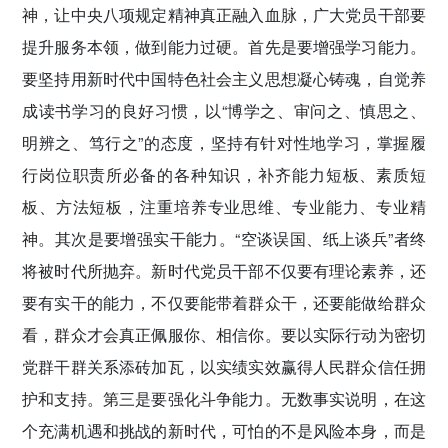
神，让中央八项规定精神真正融入血脉，广大党员干部要
提升服务本领，做到能力过硬。首先是要增强学习能力。
要坚持用新时代中国特色社会主义思想凝心铸魂，自觉养
成读书学习的良好习惯，以“博学之、审问之、慎思之、
明辨之、笃行之”的态度，坚持有针对性地学习，掌握履
行岗位职责所必备的各种知识，补齐能力短板、素质短
板、方法短板，注重培养专业思维、专业能力、专业精
神。其次是要增强实干能力。“空谈误国、纸上谈兵”者终
将被时代所抛弃。新时代党员干部不仅要有理论素养，还
要有实干的能力，不仅要能带着群众干，还要能做给群众
看，群众才会真正佩服你、相信你。要以实际行动为密切
党群干群关系添砖加瓦，以实绩实效赢得人民群众信任拥
护和支持。第三是要强化斗争能力。无数事实说明，在这
个充满机遇和挑战的新时代，可怕的不是风险本身，而是