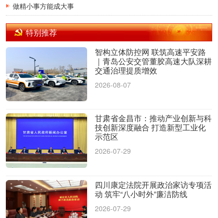
做精小事方能成大事
特别推荐
智构立体防控网 联筑高速平安路
｜青岛公安交管董胶高速大队深耕
交通治理提质增效
2026-08-07
甘肃省金昌市：推动产业创新与科
技创新深度融合 打造新型工业化
示范区
2026-07-29
四川康定法院开展政治家访专项活
动 筑牢“八小时外”廉洁防线
2026-07-29