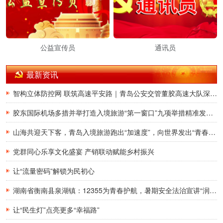
公益宣传员
通讯员
最新资讯
智构立体防控网 联筑高速平安路｜青岛公安交管董胶高速大队深耕交通治理提质增效
胶东国际机场多措并举打造入境旅游“第一窗口”九项举措精准发力，助力青岛建设国际滨海旅游度假胜地
山海共迎天下客，青岛入境旅游跑出“加速度”，向世界发出“青春之约”
党群同心乐享文化盛宴 产销联动赋能乡村振兴
让“流量密码”解锁为民初心
湖南省衡南县泉湖镇：12355为青春护航，暑期安全法治宣讲“润”童心
让“民生灯”点亮更多“幸福路”