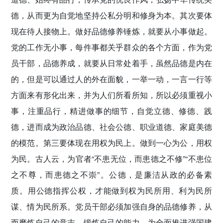
德，从而更为自觉地坚持公私分明和修身为本。其次要体
现在待人接物上。做好品德修养锤炼，就要从小事做起。
党的工作无小事，每件事都关乎群众的各个方面，作为党
员干部，品德养成，就要从日常处着手，虽然品德是内在
的，但是可以通过人的外在面貌，一举一动，一言一行等
方面来有形化出来，并为人们所看所知，所以必须重视小
事，注重品行，精进做事的细节，自觉立德、修德、践
德，进而成为政治品德、社会公德、职业道德、家庭美德
的模范。第三要体现在用权为民上。做到一心为公，用权
为民。古人云，为官者“不患无位，而患德之不修”“不患位
之不尊，而患德之不崇”。公德，是廉洁从政的必备素
质。用公德指挥公权，才能做到权为民所用、利为民所
谋、情为民所系。党员干部必须加强自身的品德修养，从
而磨炼自己的意志、锻炼自己的能力，为全面推进强国建