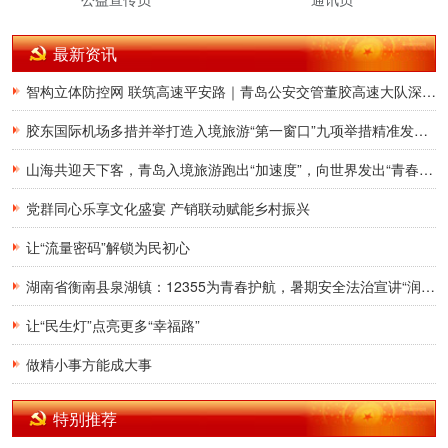
最新资讯
智构立体防控网 联筑高速平安路｜青岛公安交管董胶高速大队深耕交通治理提质增效
胶东国际机场多措并举打造入境旅游“第一窗口”九项举措精准发力，助力青岛建设国际滨海旅游度假胜地
山海共迎天下客，青岛入境旅游跑出“加速度”，向世界发出“青春之约”
党群同心乐享文化盛宴 产销联动赋能乡村振兴
让“流量密码”解锁为民初心
湖南省衡南县泉湖镇：12355为青春护航，暑期安全法治宣讲“润”童心
让“民生灯”点亮更多“幸福路”
做精小事方能成大事
特别推荐