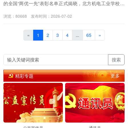
的全国“两优一先”表彰名单正式揭晓，北方机电工业学校优
秀毕业生祁峰荣获“全国优秀共产党员”殊荣。
浏览：80668
发布时间：2026-07-02
«
1
2
3
4
...
65
»
搜索
更多
精彩专题
公益宣传员
通讯员