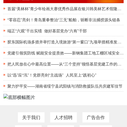
首届“美林杯”青少年绘画大赛优秀作品展在银川韩美林艺术馆隆重开幕
“零容忍”亮剑！青岛重拳整治“三无”船舶，斩断非法捕捞源头链条
端正“六观”干出实绩 做好基层党办“六有”干部
胶东国际机场多措并举打造入境旅游“第一窗口”九项举措精准发力，助力青岛建设国际滨海旅游度假胜地
党建引领筑防线 赋能安全提质效——新钢集团工地工棚区域安全管理创新实践研究
把人民放在心中最高位置——从“三个坚持”领悟基层党建工作的为民初心
以“迅”应“汛”！党群亮剑“主战场” 人民至上“践初心”
聚力护平安——湖南省绥宁县武阳镇与消防救援队伍共庆建军佳节
关于我们
人才招聘
广告合作