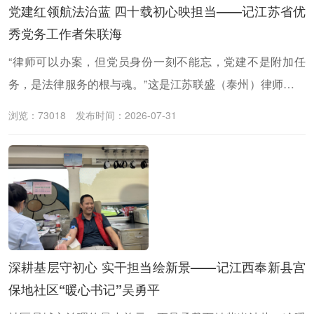
党建红领航法治蓝 四十载初心映担当——记江苏省优
秀党务工作者朱联海
“律师可以办案，但党员身份一刻不能忘，党建不是附加任
务，是法律服务的根与魂。”这是江苏联盛（泰州）律师事务
所党支部书记朱联海常挂在嘴边的话。自投身律所党务工作
浏览：73018
发布时间：2026-07-31
至今二十载，叠加四十年执业生涯，他始终坚持把党建工作
摆在律所发展首位，破解行业党建痛点，打造红色法律服务
阵地。
深耕基层守初心 实干担当绘新景——记江西奉新县宫
保地社区“暖心书记”吴勇平