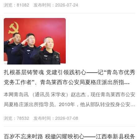
我发自内心敬佩、德品医术皆优的好医生——淮安市第二人
浏览：81082
发布时间：2026-07-24
民医院皮肤科的周武军主任不得不让我为之动容。
扎根基层铸警魂 党建引领践初心——记“青岛市优秀
党务工作者”、青岛莱西市公安局夏格庄派出所指导员
赵志杰
本网青岛讯 （通讯员 宋学友）赵志杰，现任青岛莱西市公安
局夏格庄派出所指导员。2010年，他从部队转业投身公安事
业，先后担任派出所民警、政工室组织教育科科长、政工室
浏览：78532
发布时间：2026-07-08
副主任、派出所指导员等职。
百岁不忘来时路 税徽闪耀映初心——江西奉新县税务