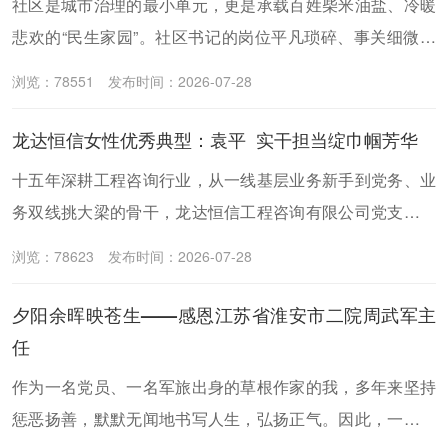
社区是城市治理的最小单元，更是承载百姓柴米油盐、冷暖
悲欢的“民生家园”。社区书记的岗位平凡琐碎、事关细微，
却连着万家灯火、关乎民生福祉。
浏览：78551
发布时间：2026-07-28
龙达恒信女性优秀典型：袁平 实干担当绽巾帼芳华
十五年深耕工程咨询行业，从一线基层业务新手到党务、业
务双线挑大梁的骨干，龙达恒信工程咨询有限公司党支部副
书记、总经理助理袁平，用女性独有的坚韧细致，在平凡岗
浏览：78623
发布时间：2026-07-28
位上书写实干答卷。
夕阳余晖映苍生——感恩江苏省淮安市二院周武军主
任
作为一名党员、一名军旅出身的草根作家的我，多年来坚持
惩恶扬善，默默无闻地书写人生，弘扬正气。因此，一位让