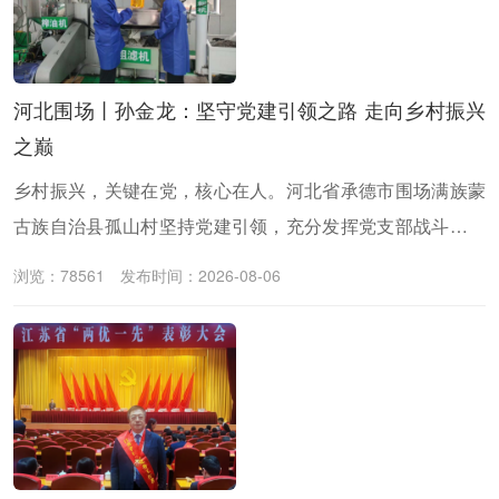
密切党群关系
传递党的声音
河北围场丨孙金龙：坚守党建引领之路 走向乡村振兴
之巅
乡村振兴，关键在党，核心在人。河北省承德市围场满族蒙
古族自治县孤山村坚持党建引领，充分发挥党支部战斗堡垒
作用与党员先锋模范作用，全力促进乡村全面振兴，该村党
浏览：78561
发布时间：2026-08-06
支部书记、村委会主任孙金龙扎根乡土、实干担当，立足本
村资源禀赋，持续拓展多元特色产业，打通线上线下产销渠
道，带领村民拓宽增收路径，绘就产业兴旺、群众富足的乡
村新图景。