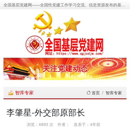
全国基层党建网——全国性党建工作学习交流、信息资源发布的基层党建新闻门户网
密切党群关系
传递党的声音
关注党建动态
展示党建成果
智库专家
首页
智库专家
宣传党建成就
李肇星-外交部原部长
传播党建理论
浏览：6893 次
作者：
发表于：4年前