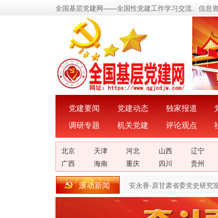
全国基层党建网——全国性党建工作学习交流、信息
党建要闻
党建动态
独家报道
调研专题
机关党建
评论观点
北京
天津
河北
山西
辽宁
广西
海南
重庆
四川
贵州
滚动新闻
安永香-原甘肃省委党史研究