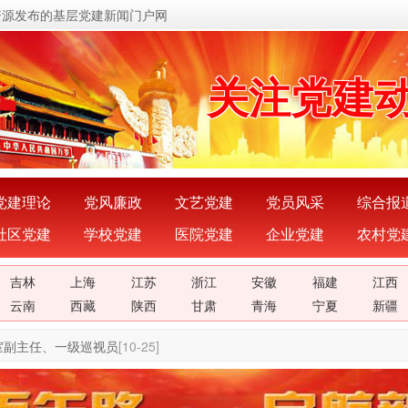
资源发布的基层党建新闻门户网
传递党的
关注党建
展示党建
宣传党建
党建理论
党风廉政
文艺党建
党员风采
综合报
社区党建
学校党建
医院党建
企业党建
农村党
传播党建
吉林
上海
江苏
浙江
安徽
福建
江西
密切党群
云南
西藏
陕西
甘肃
青海
宁夏
新疆
室副主任、一级巡视员
[10-25]
传递党的