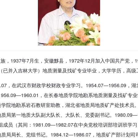
1937年7月生，安徽黟县，1972年12月加入中国共产党，1
（已并入吉林大学）地质测量及找矿专业毕业，大学学历，高级
54.07，在武汉市财政学校财政专业学习。1954.07—1956.09
56.09—1960.01，在长春地质学院地勘系地质测量及找矿专业学
春地质学院地勘系岩石教研室助教，湖北省地质局地质矿产处技术员。19
省地质局第一地质大队副大队长、大队长、党委副书记。1980.09—1
员（其间：1981.09—1982.07在中央党校培训部培训班学习）
省地质局局长、党组书记。1984.12—1986.07，地质矿产部计划司司