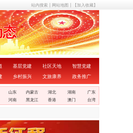
站内搜索
网站地图
【加入收藏】
声音
动态
成果
成就
道
基层党建
社区天地
智慧党建
建
乡村振兴
文旅康养
政务推广
理论
山东
内蒙古
湖北
湖南
广东
关系
河南
黑龙江
香港
澳门
台湾
声音