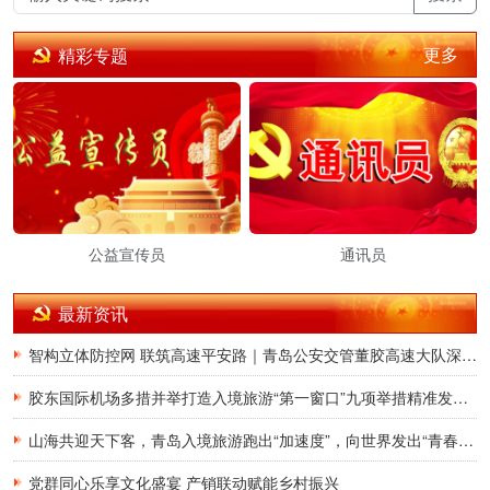
更多
精彩专题
公益宣传员
通讯员
最新资讯
智构立体防控网 联筑高速平安路｜青岛公安交管董胶高速大队深耕交通治理提质增效
胶东国际机场多措并举打造入境旅游“第一窗口”九项举措精准发力，助力青岛建设国际滨海旅游度假胜地
山海共迎天下客，青岛入境旅游跑出“加速度”，向世界发出“青春之约”
党群同心乐享文化盛宴 产销联动赋能乡村振兴