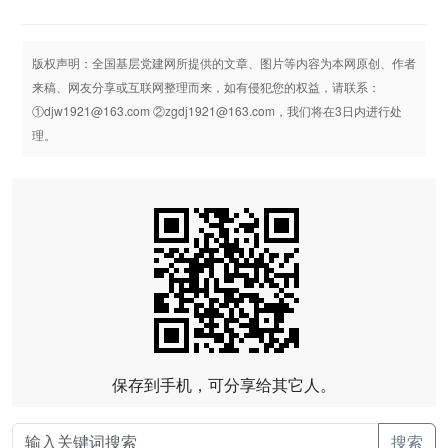
版权声明：全国基层党建网所提供的文章、图片等内容为本网原创、作者
来稿、网友分享或互联网整理而来，如有侵犯您的权益，请联系：
①djw1921@163.com ②zgdj1921@163.com，我们将在3日内进行处
理。
保存到手机，可分享给其它人。
搜索