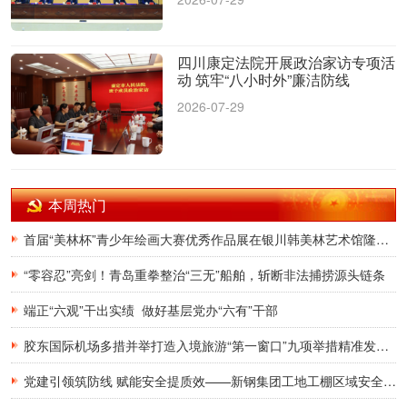
四川康定法院开展政治家访专项活
动 筑牢“八小时外”廉洁防线
2026-07-29
本周热门
首届“美林杯”青少年绘画大赛优秀作品展在银川韩美林艺术馆隆重开幕
“零容忍”亮剑！青岛重拳整治“三无”船舶，斩断非法捕捞源头链条
端正“六观”干出实绩 做好基层党办“六有”干部
胶东国际机场多措并举打造入境旅游“第一窗口”九项举措精准发力，助力青岛建设国际滨海旅游度假胜地
党建引领筑防线 赋能安全提质效——新钢集团工地工棚区域安全管理创新实践研究