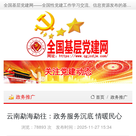
全国基层党建网——全国性党建工作学习交流、信息资源发布的基层党建新闻门户网
密切党群关系
传递党的声音
关注党建动态
展示党建成果
政务推广
首页
政务推广
宣传党建成就
云南勐海勐往：政务服务沉底 情暖民心
传播党建理论
浏览：78893 次
发布时间：2025-11-27 15:34