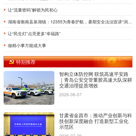
让“流量密码”解锁为民初心
湖南省衡南县泉湖镇：12355为青春护航，暑期安全法治宣讲“润”童心
让“民生灯”点亮更多“幸福路”
做精小事方能成大事
特别推荐
智构立体防控网 联筑高速平安路
｜青岛公安交管董胶高速大队深耕
交通治理提质增效
2026-08-07
甘肃省金昌市：推动产业创新与科
技创新深度融合 打造新型工业化
示范区
2026-07-29