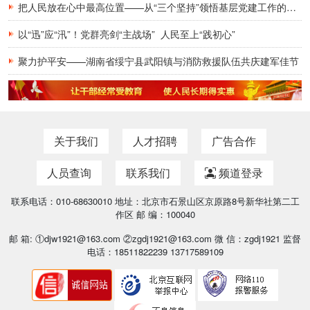
把人民放在心中最高位置——从“三个坚持”领悟基层党建工作的为民初心
以“迅”应“汛”！党群亮剑“主战场” 人民至上“践初心”
聚力护平安——湖南省绥宁县武阳镇与消防救援队伍共庆建军佳节
关于我们
人才招聘
广告合作
人员查询
联系我们
频道登录
联系电话：010-68630010 地址：北京市石景山区京原路8号新华社第二工
作区 邮 编：100040
邮 箱: ①djw1921@163.com ②zgdj1921@163.com 微 信：zgdj1921 监督
电话：18511822239 13717589109