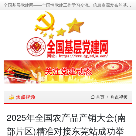
全国基层党建网——全国性党建工作学习交流、信息资源发布的基层党建新闻门户网
密切党群关系
传递党的声音
关注党建动态
展示党建成果
焦点视频
首页
焦点视频
宣传党建成就
2025年全国农产品产销大会(南
传播党建理论
部片区)精准对接东莞站成功举