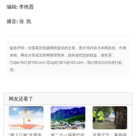
n
f
编辑: 李艳霞
g
u
s
l
播音: 张 凯
l
s
c
版权声明：全国基层党建网所提供的文章、图片等内容为本网原创、作者
r
来稿、网友分享或互联网整理而来，如有侵犯您的权益，请联系：
e
①djw1921@163.com ②zgdj1921@163.com，我们将在3日内进行处
e
理。
n
网友还看了
“塞上江南”甘肃张
第二十一届香巴拉
甘肃正宁：暴雨侵