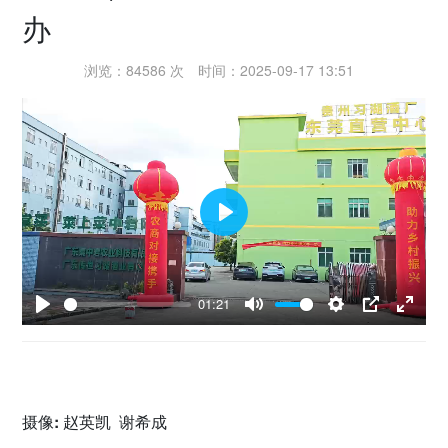
办
密切党群关系
浏览：84586 次
时间：2025-09-17 13:51
传递党的声音
P
l
a
01:21
y
P
M
S
P
E
l
u
e
I
n
a
t
t
P
t
y
e
t
e
摄像: 赵英凯 谢希成
i
r