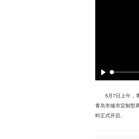
P
l
5月7日上午，
a
y
青岛市城市定制型商业
时正式开启。