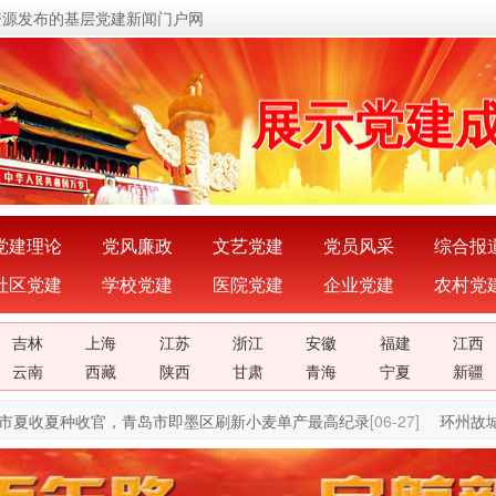
资源发布的基层党建新闻门户网
关注党建
展示党建
宣传党建
传播党建
党建理论
党风廉政
文艺党建
党员风采
综合报
社区党建
学校党建
医院党建
企业党建
农村党
密切党群
吉林
上海
江苏
浙江
安徽
福建
江西
传递党的
云南
西藏
陕西
甘肃
青海
宁夏
新疆
夏收夏种收官，青岛市即墨区刷新小麦单产最高纪录
[06-27]
环州故城—