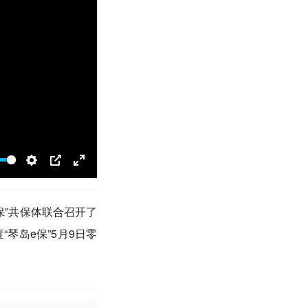
S
P
E
e
I
n
保”共保体联合召开了
t
P
t
t
e
“琴岛e保”5月9日零
i
r
n
f
g
u
s
l