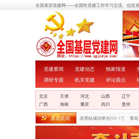
全国基层党建网——全国性党建工作学习交流、信息
党建要闻
党建动态
独家报道
调研专题
机关党建
评论观点
北京
天津
河北
山西
辽宁
广西
海南
重庆
四川
贵州
滚动新闻
年全国农产品产销大会(南部片区)精准对接东莞站成功举办
[09-17]
青岛市