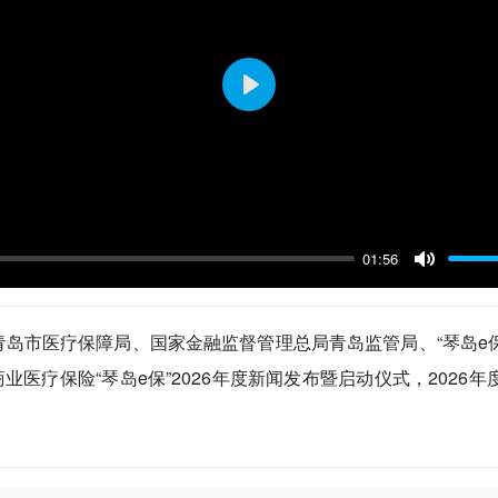
P
l
a
y
01:56
M
u
青岛市医疗保障局、国家金融监督管理总局青岛监管局、“琴岛e
t
e
医疗保险“琴岛e保”2026年度新闻发布暨启动仪式，2026年度