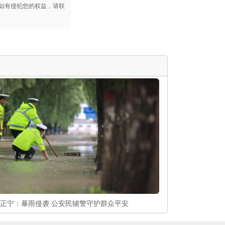
如有侵犯您的权益，请联
l
s
c
r
e
e
n
正宁：暴雨侵袭 公安民辅警守护群众平安