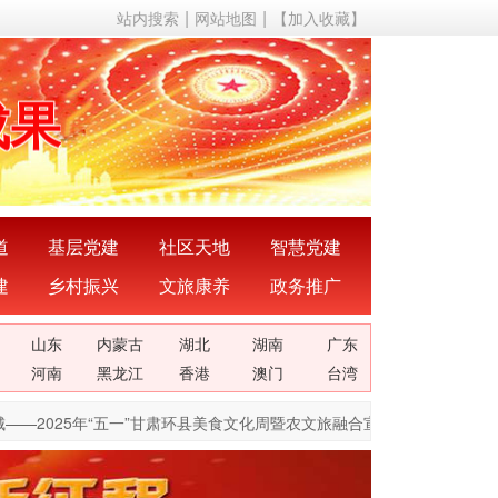
站内搜索
网站地图
【加入收藏】
动态
成果
成就
理论
道
基层党建
社区天地
智慧党建
建
乡村振兴
文旅康养
政务推广
关系
山东
内蒙古
湖北
湖南
广东
声音
河南
黑龙江
香港
澳门
台湾
—2025年“五一”甘肃环县美食文化周暨农文旅融合宣传推介活动开启
[04