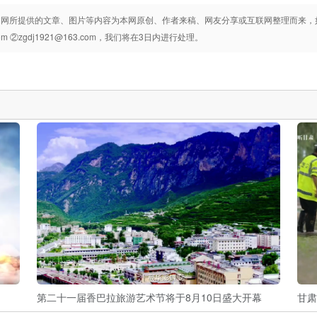
e
建网所提供的文章、图片等内容为本网原创、作者来稿、网友分享或互联网整理而来，
com ②zgdj1921@163.com，我们将在3日内进行处理。
第二十一届香巴拉旅游艺术节将于8月10日盛大开幕
甘肃