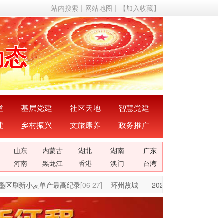
站内搜索
网站地图
【加入收藏】
声音
动态
成果
成就
道
基层党建
社区天地
智慧党建
建
乡村振兴
文旅康养
政务推广
理论
山东
内蒙古
湖北
湖南
广东
关系
河南
黑龙江
香港
澳门
台湾
区刷新小麦单产最高纪录
[06-27]
环州故城——2025年“五一”甘肃环
声音