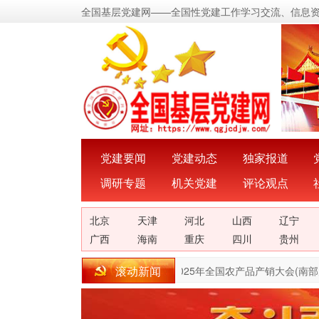
全国基层党建网——全国性党建工作学习交流、信息
党建要闻
党建动态
独家报道
调研专题
机关党建
评论观点
北京
天津
河北
山西
辽宁
广西
海南
重庆
四川
贵州
滚动新闻
全家e起保 爱心转亲友
[05-09]
2025年全国农产品产销大会(南部