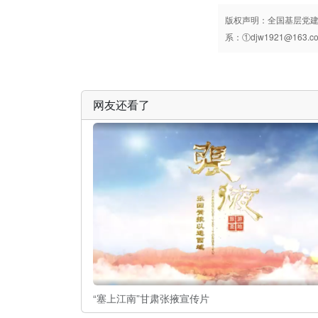
y
版权声明：全国基层党
系：①djw1921@163.
网友还看了
“塞上江南”甘肃张掖宣传片