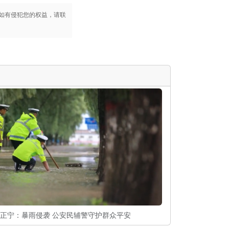
t
e
如有侵犯您的权益，请联
i
r
n
f
g
u
s
l
l
s
c
r
e
e
n
正宁：暴雨侵袭 公安民辅警守护群众平安