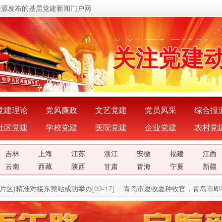
资源发布的基层党建新闻门户网
传递党的
关注党建
展示党建
宣传党建
党建理论
党风廉政
文艺党建
党员风采
综合报
社区党建
学校党建
医院党建
企业党建
农村党
传播党建
吉林
上海
江苏
浙江
安徽
福建
江西
密切党群
云南
西藏
陕西
甘肃
青海
宁夏
新疆
片区)精准对接东莞站成功举办
[09-17]
青岛市夏收夏种收官，青岛市即墨
传递党的