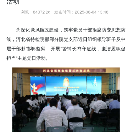
活动
密切党群关系
浏览：84372 次
发布时间：2025-08-04 13:48
传递党的声音
为深化党风廉政建设，筑牢党员干部拒腐防变思想防
线，河北省特检院邯郸分院党支部近日组织领导班子及中
层干部赴邯郸监狱，开展“警钟长鸣守底线，廉洁履职促
担当”主题党日活动。