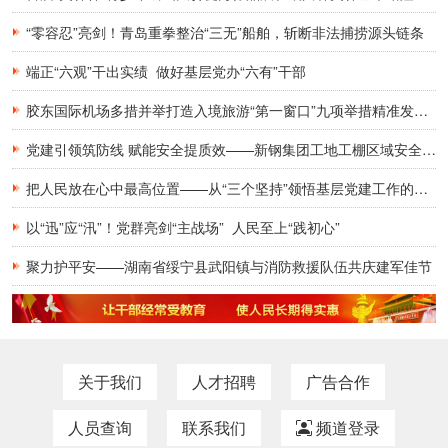
“零容忍”亮剑！青岛重拳整治“三无”船舶，斩断非法捕捞源头链条
端正“六观”干出实绩 做好基层党办“六有”干部
胶东国际机场多措并举打造入境旅游“第一窗口”九项举措精准发力，助力青岛建设国际滨海旅游度假胜地
党建引领筑防线 赋能安全提质效——新钢集团工地工棚区域安全管理创新实践研究
把人民放在心中最高位置——从“三个坚持”领悟基层党建工作的为民初心
以“迅”应“汛”！党群亮剑“主战场” 人民至上“践初心”
聚力护平安——湖南省绥宁县武阳镇与消防救援队伍共庆建军佳节
关于我们
人才招聘
广告合作
人员查询
联系我们
频道登录