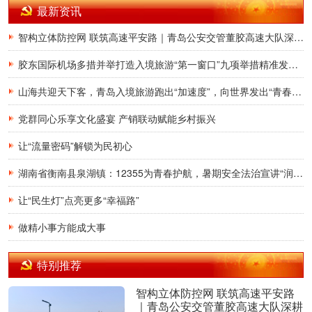
最新资讯
智构立体防控网 联筑高速平安路｜青岛公安交管董胶高速大队深耕交通治理提质增效
胶东国际机场多措并举打造入境旅游“第一窗口”九项举措精准发力，助力青岛建设国际滨海旅游度假胜地
山海共迎天下客，青岛入境旅游跑出“加速度”，向世界发出“青春之约”
党群同心乐享文化盛宴 产销联动赋能乡村振兴
让“流量密码”解锁为民初心
湖南省衡南县泉湖镇：12355为青春护航，暑期安全法治宣讲“润”童心
让“民生灯”点亮更多“幸福路”
做精小事方能成大事
特别推荐
智构立体防控网 联筑高速平安路
｜青岛公安交管董胶高速大队深耕