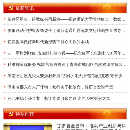
最新资讯
传井冈星火，绘数媒兴宿新篇——福建师范大学青耕红土・数媒兴宿实践队赴井冈山开展“井冈情·中国梦”专项实践
警银联动守护银发钱袋子｜建行南通启东海复支行堵截抖音诱导 “充电宝投资” 新型诈骗
切实提高做好新时代新形势下群众工作的本领
八一军旗别样红 热血献礼敬老兵——纪念红军长征胜利 90 周年暨慰问军休干部座谈在津举行
精准施策优服务 赋能营商再提速｜青岛市城阳区自然资源局持续升级不动产登记涉企服务 跑出改革加速度
湖南省岳溪九径大安源村开展“防溺水·利剑护蕾”知识竞赛 守护少年儿童平安暑假
湖南省邵东市火厂坪镇：笃行实干担使命，踔厉奋发谱华章
河北围场丨孙金龙：坚守党建引领之路 走向乡村振兴之巅
特别推荐
甘肃省金昌市：推动产业创新与科