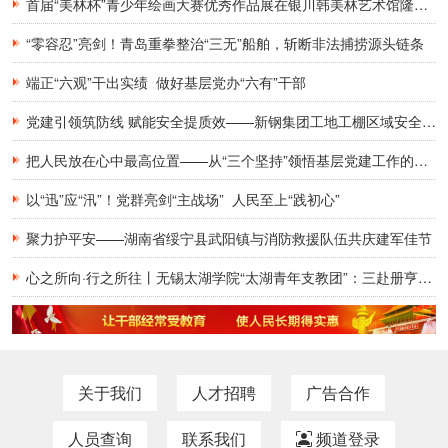
首届“美林杯”青少年绘画大赛优秀作品展在银川韩美林艺术馆隆重开幕
“零容忍”亮剑！青岛重拳整治“三无”船舶，斩断非法捕捞源头链条
端正“六观”干出实绩 做好基层党办“六有”干部
党建引领筑防线 赋能安全提质效——新钢集团工地工棚区域安全管理创新实践研究
把人民放在心中最高位置——从“三个坚持”领悟基层党建工作的为民初心
以“迅”应“汛”！党群亮剑“主战场” 人民至上“践初心”
聚力护平安——湖南省绥宁县武阳镇与消防救援队伍共庆建军佳节
心之所向·行之所往丨无锡太湖学院“太湖青年支教团”：三赴册亨，十年之约再启盛夏
关于我们
人才招聘
广告合作
人员查询
联系我们
频道登录