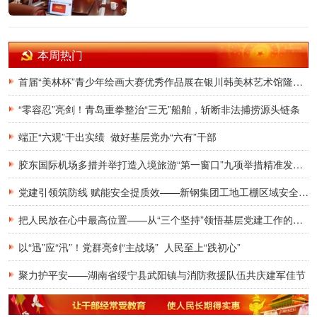
本周热门
首届“美林杯”青少年绘画大赛优秀作品展在银川韩美林艺术馆隆重开幕
“零容忍”亮剑！青岛重拳整治“三无”船舶，斩断非法捕捞源头链条
端正“六观”干出实绩 做好基层党办“六有”干部
胶东国际机场多措并举打造入境旅游“第一窗口”九项举措精准发力，助力青岛建设国际滨海旅游度假胜地
党建引领筑防线 赋能安全提质效——新钢集团工地工棚区域安全管理创新实践研究
把人民放在心中最高位置——从“三个坚持”领悟基层党建工作的为民初心
以“迅”应“汛”！党群亮剑“主战场” 人民至上“践初心”
聚力护平安——湖南省绥宁县武阳镇与消防救援队伍共庆建军佳节