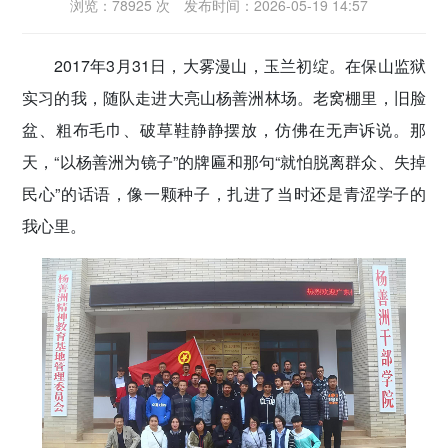
浏览：78925 次
发布时间：2026-05-19 14:57
密切党群关系
2017年3月31日，大雾漫山，玉兰初绽。在保山监狱
传递党的声音
实习的我，随队走进大亮山杨善洲林场。老窝棚里，旧脸
盆、粗布毛巾、破草鞋静静摆放，仿佛在无声诉说。那
天，“以杨善洲为镜子”的牌匾和那句“就怕脱离群众、失掉
民心”的话语，像一颗种子，扎进了当时还是青涩学子的
我心里。