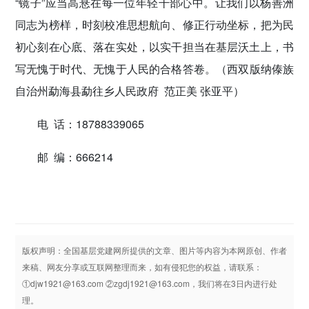
“镜子”应当高悬在每一位年轻干部心中。让我们以杨善洲
同志为榜样，时刻校准思想航向、修正行动坐标，把为民
初心刻在心底、落在实处，以实干担当在基层沃土上，书
写无愧于时代、无愧于人民的合格答卷。
（西双版纳傣族
自治州勐海县勐往乡人民政府 范正美 张亚平）
电 话：18788339065
邮 编：666214
版权声明：全国基层党建网所提供的文章、图片等内容为本网原创、作者
来稿、网友分享或互联网整理而来，如有侵犯您的权益，请联系：
①djw1921@163.com ②zgdj1921@163.com，我们将在3日内进行处
理。