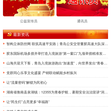
公益宣传员
通讯员
最新资讯
智构立体防控网 联筑高速平安路｜青岛公安交管董胶高速大队深耕交通治理提质增效
胶东国际机场多措并举打造入境旅游“第一窗口”九项举措精准发力，助力青岛建设国际滨海旅游度假胜地
山海共迎天下客，青岛入境旅游跑出“加速度”，向世界发出“青春之约”
党群同心乐享文化盛宴 产销联动赋能乡村振兴
让“流量密码”解锁为民初心
湖南省衡南县泉湖镇：12355为青春护航，暑期安全法治宣讲“润”童心
让“民生灯”点亮更多“幸福路”