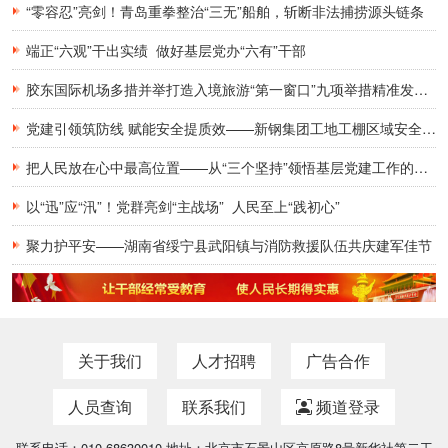
“零容忍”亮剑！青岛重拳整治“三无”船舶，斩断非法捕捞源头链条
端正“六观”干出实绩 做好基层党办“六有”干部
胶东国际机场多措并举打造入境旅游“第一窗口”九项举措精准发力，助力青岛建设国际滨海旅游度假胜地
党建引领筑防线 赋能安全提质效——新钢集团工地工棚区域安全管理创新实践研究
把人民放在心中最高位置——从“三个坚持”领悟基层党建工作的为民初心
以“迅”应“汛”！党群亮剑“主战场” 人民至上“践初心”
聚力护平安——湖南省绥宁县武阳镇与消防救援队伍共庆建军佳节
关于我们
人才招聘
广告合作
人员查询
联系我们
频道登录
联系电话：010-68630010 地址：北京市石景山区京原路8号新华社第二工