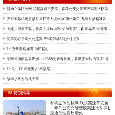
智构立体防控网 联筑高速平安路｜青岛公安交管董胶高速大队深耕交通治理提质增效
胶东国际机场多措并举打造入境旅游“第一窗口”九项举措精准发力，助力青岛建设国际滨海旅游度假胜地
山海共迎天下客，青岛入境旅游跑出“加速度”，向世界发出“青春之约”
党群同心乐享文化盛宴 产销联动赋能乡村振兴
让“流量密码”解锁为民初心
湖南省衡南县泉湖镇：12355为青春护航，暑期安全法治宣讲“润”童心
让“民生灯”点亮更多“幸福路”
做精小事方能成大事
特别推荐
智构立体防控网 联筑高速平安路
｜青岛公安交管董胶高速大队深耕
交通治理提质增效