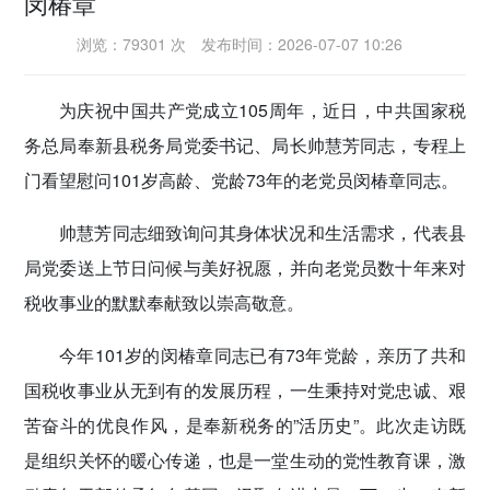
闵椿章
密切党群关系
浏览：79301 次
发布时间：2026-07-07 10:26
传递党的声音
为庆祝中国共产党成立105周年，近日，中共国家税
务总局奉新县税务局党委书记、局长帅慧芳同志，专程上
门看望慰问101岁高龄、党龄73年的老党员闵椿章同志。
帅慧芳同志细致询问其身体状况和生活需求，代表县
局党委送上节日问候与美好祝愿，并向老党员数十年来对
税收事业的默默奉献致以崇高敬意。
今年101岁的闵椿章同志已有73年党龄，亲历了共和
国税收事业从无到有的发展历程，一生秉持对党忠诚、艰
苦奋斗的优良作风，是奉新税务的”活历史”。此次走访既
是组织关怀的暖心传递，也是一堂生动的党性教育课，激