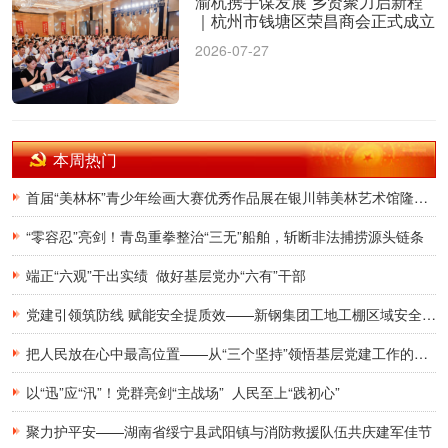
渝杭携手谋发展 乡贤聚力启新程
｜杭州市钱塘区荣昌商会正式成立
2026-07-27
本周热门
首届“美林杯”青少年绘画大赛优秀作品展在银川韩美林艺术馆隆重开幕
“零容忍”亮剑！青岛重拳整治“三无”船舶，斩断非法捕捞源头链条
端正“六观”干出实绩 做好基层党办“六有”干部
党建引领筑防线 赋能安全提质效——新钢集团工地工棚区域安全管理创新实践研究
把人民放在心中最高位置——从“三个坚持”领悟基层党建工作的为民初心
以“迅”应“汛”！党群亮剑“主战场” 人民至上“践初心”
聚力护平安——湖南省绥宁县武阳镇与消防救援队伍共庆建军佳节