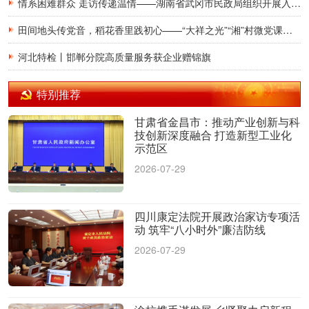
情系困难群众 走访传递温情——湖南省武冈市民政局组织开展入户走访慰问活动
田间地头传党音，稻花香里践初心——“大祥之光”“湘”村微党课宣讲团走进湖南省邵阳市大祥区罗市镇和平村
河北特检丨邯郸分院高质量服务获企业赠锦旗
特别推荐
甘肃省金昌市：推动产业创新与科
技创新深度融合 打造新型工业化
示范区
2026-07-29
四川康定法院开展政治家访专项活
动 筑牢“八小时外”廉洁防线
2026-07-29