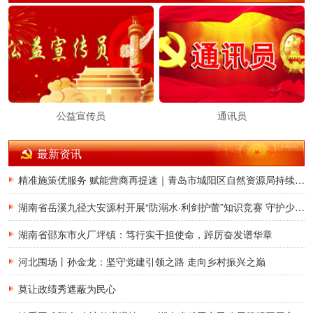
公益宣传员
通讯员
最新资讯
精准施策优服务 赋能营商再提速｜青岛市城阳区自然资源局持续升级不动产登记涉企服务 跑出改革加速度
湖南省岳溪九径大安源村开展“防溺水·利剑护蕾”知识竞赛 守护少年儿童平安暑假
湖南省邵东市火厂坪镇：笃行实干担使命，踔厉奋发谱华章
河北围场丨孙金龙：坚守党建引领之路 走向乡村振兴之巅
莫让政绩秀遮蔽为民心