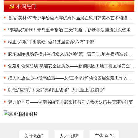
本周热门
首届“美林杯”青少年绘画大赛优秀作品展在银川韩美林艺术馆隆重开幕
“零容忍”亮剑！青岛重拳整治“三无”船舶，斩断非法捕捞源头链条
端正“六观”干出实绩 做好基层党办“六有”干部
胶东国际机场多措并举打造入境旅游“第一窗口”九项举措精准发力，助力青岛建设国际滨海旅游度假胜地
党建引领筑防线 赋能安全提质效——新钢集团工地工棚区域安全管理创新实践研究
把人民放在心中最高位置——从“三个坚持”领悟基层党建工作的为民初心
以“迅”应“汛”！党群亮剑“主战场” 人民至上“践初心”
聚力护平安——湖南省绥宁县武阳镇与消防救援队伍共庆建军佳节
关于我们
人才招聘
广告合作