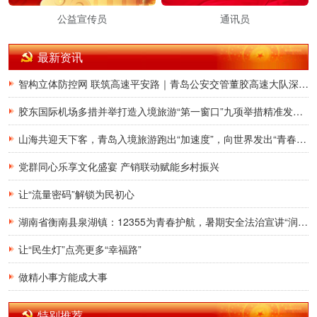
公益宣传员
通讯员
最新资讯
智构立体防控网 联筑高速平安路｜青岛公安交管董胶高速大队深耕交通治理提质增效
胶东国际机场多措并举打造入境旅游“第一窗口”九项举措精准发力，助力青岛建设国际滨海旅游度假胜地
山海共迎天下客，青岛入境旅游跑出“加速度”，向世界发出“青春之约”
党群同心乐享文化盛宴 产销联动赋能乡村振兴
让“流量密码”解锁为民初心
湖南省衡南县泉湖镇：12355为青春护航，暑期安全法治宣讲“润”童心
让“民生灯”点亮更多“幸福路”
做精小事方能成大事
特别推荐