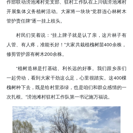
作部联动涝池滩村党支部、驻村工作队在上川镇涝池滩村
开展集体义务植树活动。大家将一块块“党群连心林树木
管护责任牌”逐一挂上枝头。
村民们笑着说：“挂上牌子就是认了亲，这片林子有
人管、有人疼，准能长好！”大家共栽植槐树苗400余株，
修剪管护原有树木200余株。
“植树造林是打基础、利长远的好事。我们跟乡亲们
一起劳动，看到大家干劲这么足，心里很踏实。这400棵
槐树种下去，既是给村里添绿，也是咱们和群众感情的一
次扎根。”涝池滩村驻村工作队第一书记施万福说。