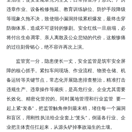
违章作业、设备检修拖延、教育训练缺位、防护手段降级
等现象久拖不决，致使细小漏洞持续累积爆发，最终击穿
防御体系，造成不可逆转的惨剧。安全红线一旦崩塌，必
将付出生命凋零、亲人离散及公众悲恸的代价，这般惨痛
的过往刻骨铭心，绝不容许再次上演。
监管宽一分，隐患便长一丈，安全监管是筑牢安全屏
障的核心抓手。紧扣车间现场、作业流程、物资仓储、机
备运转等关键节点，常态化开展隐患排查整治，精准打击
违规生产、违章操作等顽疾，是高危行业、企业尤其需要
长效化、精密化管控的。同时属地管理和行业监管 要一
起上紧“发条”，把监管触角伸到最末梢，堵住每一个漏洞
和盲区，用刚性执法给企业套上“笼头”，倒逼各行业、企
业把主体责任扛起来，从源头铲掉事故滋生的土壤。