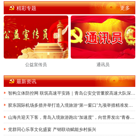
更多
精彩专题
公益宣传员
通讯员
最新资讯
智构立体防控网 联筑高速平安路｜青岛公安交管董胶高速大队深耕交通治理提质增效
胶东国际机场多措并举打造入境旅游“第一窗口”九项举措精准发力，助力青岛建设国际滨海旅游度假胜地
山海共迎天下客，青岛入境旅游跑出“加速度”，向世界发出“青春之约”
党群同心乐享文化盛宴 产销联动赋能乡村振兴