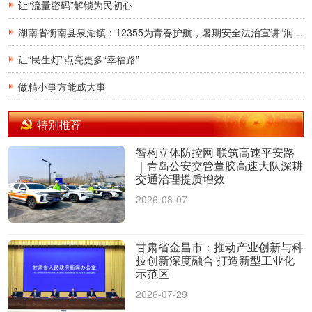
让“流量密码”解锁为民初心
湖南省衡南县泉湖镇：12355为青春护航，暑期安全法治宣讲“润”童心
让“民生灯”点亮更多“幸福路”
做精小事方能成大事
特别推荐
智构立体防控网 联筑高速平安路
｜青岛公安交管董胶高速大队深耕
交通治理提质增效
2026-08-07
甘肃省金昌市：推动产业创新与科
技创新深度融合 打造新型工业化
示范区
2026-07-29