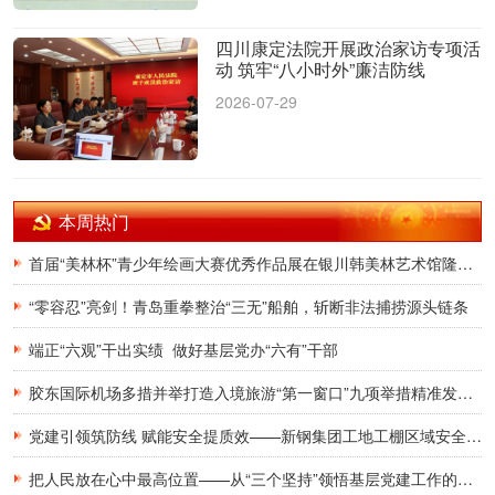
四川康定法院开展政治家访专项活
动 筑牢“八小时外”廉洁防线
2026-07-29
本周热门
首届“美林杯”青少年绘画大赛优秀作品展在银川韩美林艺术馆隆重开幕
“零容忍”亮剑！青岛重拳整治“三无”船舶，斩断非法捕捞源头链条
端正“六观”干出实绩 做好基层党办“六有”干部
胶东国际机场多措并举打造入境旅游“第一窗口”九项举措精准发力，助力青岛建设国际滨海旅游度假胜地
党建引领筑防线 赋能安全提质效——新钢集团工地工棚区域安全管理创新实践研究
把人民放在心中最高位置——从“三个坚持”领悟基层党建工作的为民初心