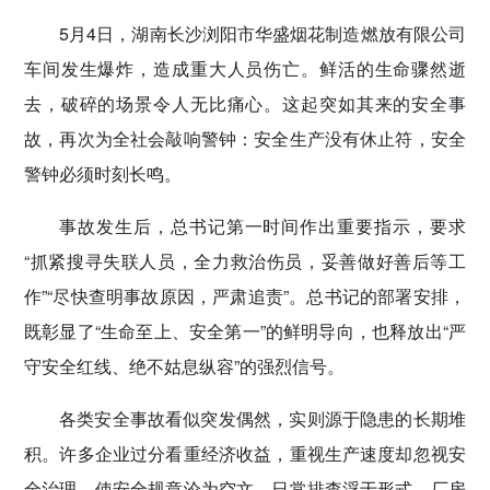
密切党群关系
5月4日，湖南长沙浏阳市华盛烟花制造燃放有限公司
车间发生爆炸，造成重大人员伤亡。鲜活的生命骤然逝
传递党的声音
去，破碎的场景令人无比痛心。这起突如其来的安全事
故，再次为全社会敲响警钟：安全生产没有休止符，安全
警钟必须时刻长鸣。
事故发生后，总书记第一时间作出重要指示，要求
“抓紧搜寻失联人员，全力救治伤员，妥善做好善后等工
作”“尽快查明事故原因，严肃追责”。总书记的部署安排，
既彰显了“生命至上、安全第一”的鲜明导向，也释放出“严
守安全红线、绝不姑息纵容”的强烈信号。
各类安全事故看似突发偶然，实则源于隐患的长期堆
积。许多企业过分看重经济收益，重视生产速度却忽视安
全治理，使安全规章沦为空文，日常排查浮于形式。厂房