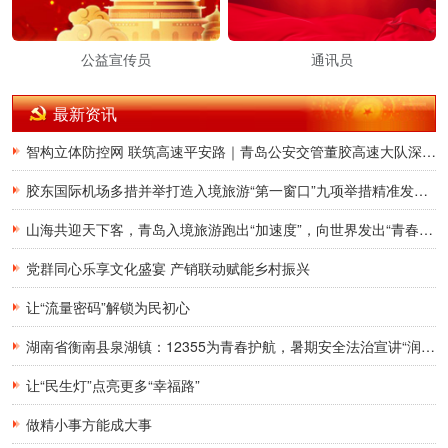
公益宣传员
通讯员
最新资讯
智构立体防控网 联筑高速平安路｜青岛公安交管董胶高速大队深耕交通治理提质增效
胶东国际机场多措并举打造入境旅游“第一窗口”九项举措精准发力，助力青岛建设国际滨海旅游度假胜地
山海共迎天下客，青岛入境旅游跑出“加速度”，向世界发出“青春之约”
党群同心乐享文化盛宴 产销联动赋能乡村振兴
让“流量密码”解锁为民初心
湖南省衡南县泉湖镇：12355为青春护航，暑期安全法治宣讲“润”童心
让“民生灯”点亮更多“幸福路”
做精小事方能成大事