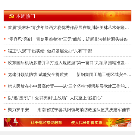
本周热门
首届“美林杯”青少年绘画大赛优秀作品展在银川韩美林艺术馆隆重开幕
“零容忍”亮剑！青岛重拳整治“三无”船舶，斩断非法捕捞源头链条
端正“六观”干出实绩 做好基层党办“六有”干部
胶东国际机场多措并举打造入境旅游“第一窗口”九项举措精准发力，助力青岛建设国际滨海旅游度假胜地
党建引领筑防线 赋能安全提质效——新钢集团工地工棚区域安全管理创新实践研究
把人民放在心中最高位置——从“三个坚持”领悟基层党建工作的为民初心
以“迅”应“汛”！党群亮剑“主战场” 人民至上“践初心”
聚力护平安——湖南省绥宁县武阳镇与消防救援队伍共庆建军佳节