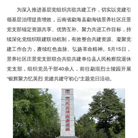
密切党群关系
为深入推进基层党组织共驻共建工作，切实以党建引
领基层治理提质增效，云南省勐海县勐海镇景养社区庄景
传递党的声音
党支部锚定资源共享、优势互补、聚力共进工作目标，持
续深化党组织联建联动机制，有效整合共建资源、凝聚党
建工作合力，赓续红色血脉、弘扬革命精神。5月15日，
景养社区庄景党支部联合共驻共建单位县人民检察院退休
党支部，组织党员干部40余人，前往勐混烈士陵园开展
“银辉聚力忆英烈 党建共建守初心”主题党日活动。