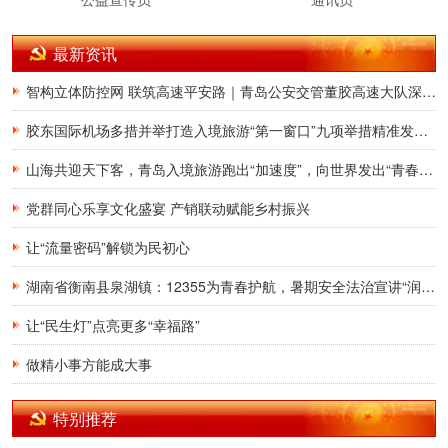
最新资讯
智构立体防控网 联筑高速平安路｜青岛公安交管董胶高速大队深耕交通治理提质增效
胶东国际机场多措并举打造入境旅游“第一窗口”九项举措精准发力，助力青岛建设国际滨海旅游度假胜地
山海共迎天下客，青岛入境旅游跑出“加速度”，向世界发出“青春之约”
党群同心乐享文化盛宴 产销联动赋能乡村振兴
让“流量密码”解锁为民初心
湖南省衡南县泉湖镇：12355为青春护航，暑期安全法治宣讲“润”童心
让“民生灯”点亮更多“幸福路”
做精小事方能成大事
特别推荐