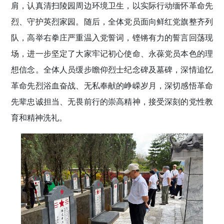
肩，认真清扫陵园周边环境卫生，以实际行动缅怀革命先
烈、守护英烈家园。随后，全体党员面向鲜红党旗整齐列
队，高举右拳庄严重温入党誓词，铿锵有力的誓言回荡现
场，进一步坚定了大家牢记初心使命、永葆党员本色的理
想信念。全体人员缓步瞻仰烈士纪念碑及墓碑，深情追忆
革命先烈浴血奋战、无私奉献的峥嵘岁月，深切感悟革命
先辈忠诚担当、无畏前行的崇高精神，接受深刻的党性教
育和精神洗礼。