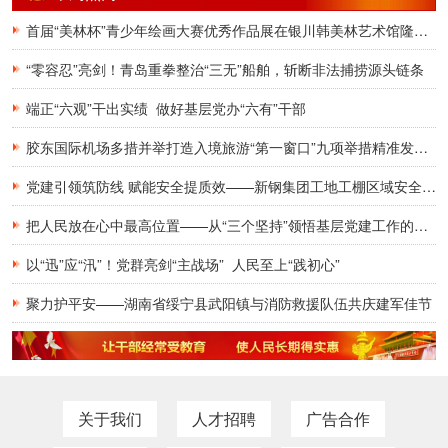
首届“美林杯”青少年绘画大赛优秀作品展在银川韩美林艺术馆隆重开幕
“零容忍”亮剑！青岛重拳整治“三无”船舶，斩断非法捕捞源头链条
端正“六观”干出实绩 做好基层党办“六有”干部
胶东国际机场多措并举打造入境旅游“第一窗口”九项举措精准发力，助力青岛建设国际滨海旅游度假胜地
党建引领筑防线 赋能安全提质效——新钢集团工地工棚区域安全管理创新实践研究
把人民放在心中最高位置——从“三个坚持”领悟基层党建工作的为民初心
以“迅”应“汛”！党群亮剑“主战场” 人民至上“践初心”
聚力护平安——湖南省绥宁县武阳镇与消防救援队伍共庆建军佳节
关于我们
人才招聘
广告合作