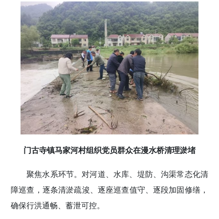
门古寺镇马家河村组织党员群众在漫水桥清理淤堵
聚焦水系环节
。对河道、水库、堤防、沟渠常态化清
障巡查，逐条清淤疏浚、逐座巡查值守、逐段加固修缮，
确保行洪通畅、蓄泄可控。