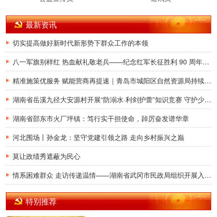
最新资讯
切实提高做好新时代新形势下群众工作的本领
八一军旗别样红 热血献礼敬老兵——纪念红军长征胜利 90 周年暨慰问军休干部座谈在津举行
精准施策优服务 赋能营商再提速｜青岛市城阳区自然资源局持续升级不动产登记涉企服务 跑出改革加速度
湖南省岳溪九径大安源村开展“防溺水·利剑护蕾”知识竞赛 守护少年儿童平安暑假
湖南省邵东市火厂坪镇：笃行实干担使命，踔厉奋发谱华章
河北围场丨孙金龙：坚守党建引领之路 走向乡村振兴之巅
莫让政绩秀遮蔽为民心
情系困难群众 走访传递温情——湖南省武冈市民政局组织开展入户走访慰问活动
特别推荐