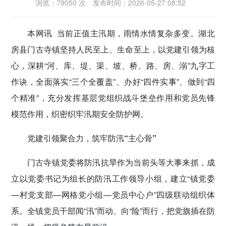
浏览：79050 次
发布时间：2026-05-27 08:52
密切党群关系
本网讯
当前正值主汛期，雨情水情复杂多变。湖北
传递党的声音
房县门古寺镇坚持人民至上、生命至上，以党建引领为核
心，深耕“河、库、堤、渠、坡、桥、路、房、溺”九字工
作诀，全面落实“三个全覆盖”、办好“四件实事”、做到“四
个精准”，充分发挥基层党组织战斗堡垒作用和党员先锋
模范作用，织密织牢汛期安全防护网。
党建引领聚合力，筑牢防汛“主心骨”
门古寺镇党委将防汛抗旱作为当前头等大事来抓，成
立以党委书记为组长的防汛工作领导小组，建立“镇党委
—村党支部—网格党小组—党员中心户”四级联动组织体
系。全镇党员干部闻“汛”而动、向“险”而行，把党旗插在防