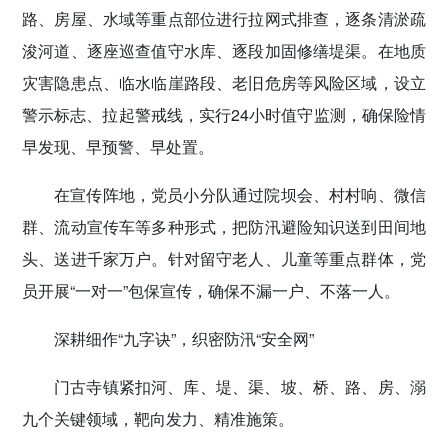
路、房屋、水域等重点部位进行拉网式排查，逐条清淤疏
浚河道、逐座巡查值守水库、逐段加固修缮堤渠。在地质
灾害隐患点、临水临崖路段、老旧危房等风险区域，设立
警示标志、拉起警戒线，实行24小时值守监测，确保险情
早发现、早预警、早处置。
在宣传阵地，党员小分队通过院坝会、村村响、微信
群、流动宣传车等多种形式，把防汛避险知识送到田间地
头、送进千家万户。针对留守老人、儿童等重点群体，党
员开展“一对一”包保宣传，确保不漏一户、不落一人。
深耕细作“九字诀”，织密防汛“安全网”
门古寺镇紧扣河、库、堤、渠、坡、桥、路、房、溺
九个关键领域，靶向发力、精准施策。