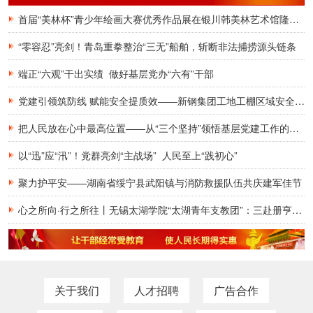
首届“美林杯”青少年绘画大赛优秀作品展在银川韩美林艺术馆隆重开幕
“零容忍”亮剑！青岛重拳整治“三无”船舶，斩断非法捕捞源头链条
端正“六观”干出实绩 做好基层党办“六有”干部
党建引领筑防线 赋能安全提质效——新钢集团工地工棚区域安全管理创新实践研究
把人民放在心中最高位置——从“三个坚持”领悟基层党建工作的为民初心
以“迅”应“汛”！党群亮剑“主战场” 人民至上“践初心”
聚力护平安——湖南省绥宁县武阳镇与消防救援队伍共庆建军佳节
心之所向·行之所往丨无锡太湖学院“太湖青年支教团”：三赴册亨，十年之约再启盛夏
关于我们
人才招聘
广告合作