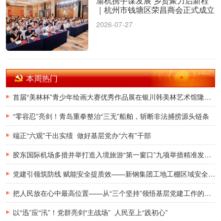
渝杭携手谋发展 乡贤聚力启新程
｜杭州市钱塘区荣昌商会正式成立
2026-07-27
本周热门
首届“美林杯”青少年绘画大赛优秀作品展在银川韩美林艺术馆隆重开幕
“零容忍”亮剑！青岛重拳整治“三无”船舶，斩断非法捕捞源头链条
端正“六观”干出实绩 做好基层党办“六有”干部
胶东国际机场多措并举打造入境旅游“第一窗口”九项举措精准发力，助力青岛建设国际滨海旅游度假胜地
党建引领筑防线 赋能安全提质效——新钢集团工地工棚区域安全管理创新实践研究
把人民放在心中最高位置——从“三个坚持”领悟基层党建工作的为民初心
以“迅”应“汛”！党群亮剑“主战场” 人民至上“践初心”