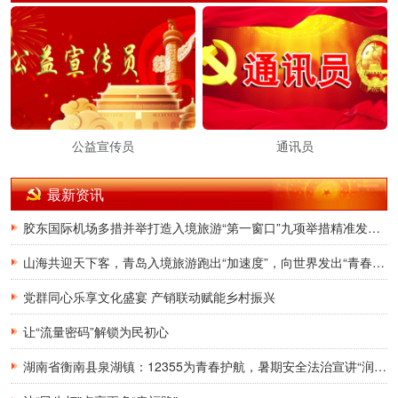
公益宣传员
通讯员
最新资讯
胶东国际机场多措并举打造入境旅游“第一窗口”九项举措精准发力，助力青岛建设国际滨海旅游度假胜地
山海共迎天下客，青岛入境旅游跑出“加速度”，向世界发出“青春之约”
党群同心乐享文化盛宴 产销联动赋能乡村振兴
让“流量密码”解锁为民初心
湖南省衡南县泉湖镇：12355为青春护航，暑期安全法治宣讲“润”童心