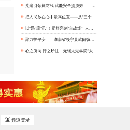
党建引领筑防线 赋能安全提质效——新钢集团工地工棚区域安全管理创新实践研究
把人民放在心中最高位置——从“三个坚持”领悟基层党建工作的为民初心
以“迅”应“汛”！党群亮剑“主战场” 人民至上“践初心”
聚力护平安——湖南省绥宁县武阳镇与消防救援队伍共庆建军佳节
心之所向·行之所往丨无锡太湖学院“太湖青年支教团”：三赴册亨，十年之约再启盛夏
频道登录