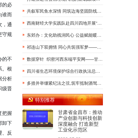
部的必
共叙军民鱼水深情 同筑边海坚固防线——防城港市深入开展2026年八一建军节慰问活动
为谁而
西南财经大学实践队赴四川四地开展“三下乡”社会实践活动
次，通
更守规
东郊办：文化助残润民心 公益赋能暖基层
祁连山下双拥情 同心共筑强军梦——甘肃武威市四级联动开展“八一”系列拥军优属活动
办的不
数据穿针 织密河西东端平安网——甘肃武威公安数字化融合激活基层治理新动能
系。根
四川省生态环境保护综合行政执法总队总队长陈力带队赴达州调研生态环境执法工作
据分析
多措并举绷紧纪法之弦,筑牢抵制酒驾醉驾坚固防线
职级晋
特别推荐
甘肃省金昌市：推动
度把握
产业创新与科技创新
部卸下
深度融合 打造新型
工业化示范区
理、反