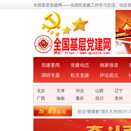
全国基层党建网——全国性党建工作学习交流、信息
党建要闻
党建动态
独家报道
调研专题
机关党建
评论观点
北京
天津
河北
山西
辽宁
广西
海南
重庆
四川
贵州
滚动新闻
惩治“微腐败”须久久为功
[09-3