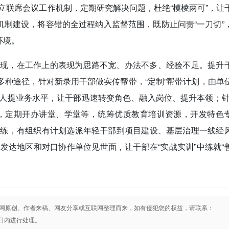
立联席会议工作机制，定期研究解决问题，杜绝“模棱两可”，让
机制建设，将容错的全过程纳入监督范围，既防止问责“一刀切”
环境。
体现，在工作上的表现为思路不宽、办法不多、经验不足。提升
等多种途径，针对新录用干部做实传帮带，“定制”帮带计划，由单
人提业务水平，让干部迅速转变角色、融入岗位、提升本领；针
能，定期开办讲堂、学堂等，统筹优质教育培训资源，开发特色
历练，有组织有计划选派年轻干部到项目建设、基层治理一线经
发达地区和对口协作单位见世面，让干部在“实战实训”中练就“
）
网原创、作者来稿、网友分享或互联网整理而来，如有侵犯您的权益，请联系：
将在3日内进行处理。