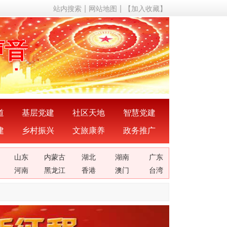
站内搜索
网站地图
【加入收藏】
声音
动态
成果
成就
道
基层党建
社区天地
智慧党建
建
乡村振兴
文旅康养
政务推广
理论
山东
内蒙古
湖北
湖南
广东
关系
河南
黑龙江
香港
澳门
台湾
声音