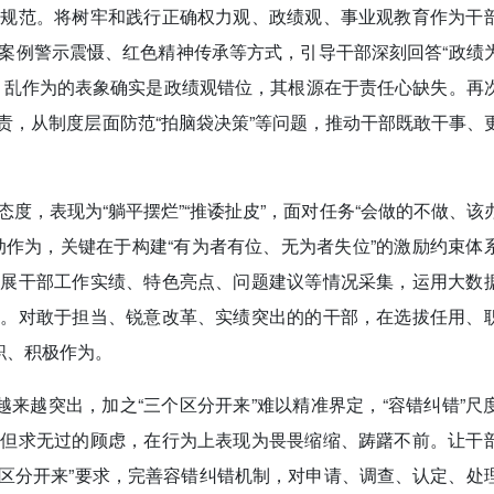
的规范。将树牢和践行正确权力观、政绩观、事业观教育作为干
案例警示震慑、红色精神传承等方式，引导干部深刻回答“政绩
。乱作为的表象确实是政绩观错位，其根源在于责任心缺失。再
责，从制度层面防范“拍脑袋决策”等问题，推动干部既敢干事、
度，表现为“躺平摆烂”“推诿扯皮”，面对任务“会做的不做、该
动作为，关键在于构建“有为者有位、无为者失位”的激励约束体
开展干部工作实绩、特色亮点、问题建议等情况采集，运用大数
绩。对敢于担当、锐意改革、实绩突出的的干部，在选拔任用、
职、积极作为。
越来越突出，加之“三个区分开来”难以精准界定，“容错纠错”尺
功但求无过的顾虑，在行为上表现为畏畏缩缩、踌躇不前。让干
个区分开来”要求，完善容错纠错机制，对申请、调查、认定、处