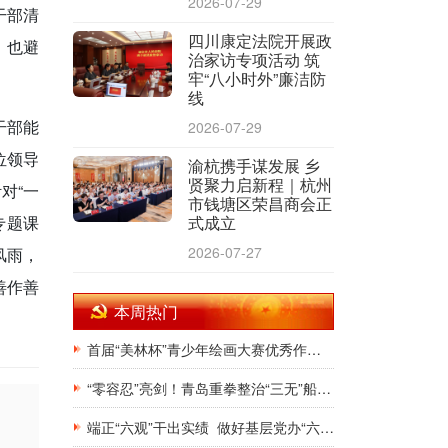
2026-07-29
干部清
四川康定法院开展政
，也避
治家访专项活动 筑
牢“八小时外”廉洁防
线
干部能
2026-07-29
位领导
渝杭携手谋发展 乡
贤聚力启新程｜杭州
对“一
市钱塘区荣昌商会正
专题课
式成立
2026-07-27
风雨，
善作善
本周热门
首届“美林杯”青少年绘画大赛优秀作品展在银川韩美林艺术馆隆重开幕
“零容忍”亮剑！青岛重拳整治“三无”船舶，斩断非法捕捞源头链条
端正“六观”干出实绩 做好基层党办“六有”干部