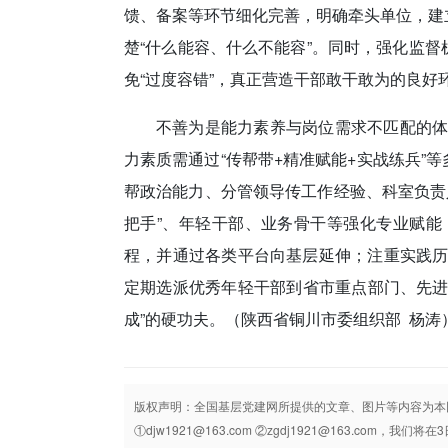
馈、备案等环节细化完善，明确牵头单位，建
楚“什么能容、什么不能容”。同时，强化监督
免“过度容错”，真正营造干部敢干敢为的良好
不善为是能力素养与岗位需求不匹配的
力素质需通过“传帮带+精准赋能+实战练兵”
帮政治能力、分管领导传工作经验、科室负责
把手”、年轻干部、业务骨干等强化专业赋
程，并通过各类平台向基层延伸；注重实践
定期选派优秀年轻干部到省市重点部门、先进
成”的硬功夫。
（陕西省铜川市委组织部 杨涛
版权声明：全国基层党建网所提供的文章、图片等内容为本
①djw1921@163.com ②zgdj1921@163.com，我们