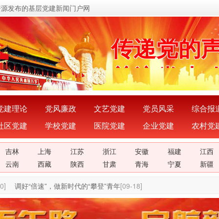
资源发布的基层党建新闻门户网
传递党的
关注党建
展示党建
宣传党建
党建理论
党风廉政
文艺党建
党员风采
综合报
社区党建
学校党建
医院党建
企业党建
农村党
传播党建
吉林
上海
江苏
浙江
安徽
福建
江西
密切党群
云南
西藏
陕西
甘肃
青海
宁夏
新疆
0]
调好“倍速”，做新时代的“攀登”青年
[09-18]
传递党的