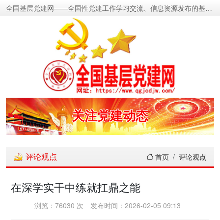
全国基层党建网——全国性党建工作学习交流、信息资源发布的基层党建新闻门户网
密切党群关系
传递党的声音
关注党建动态
展示党建成果
评论观点
首页
评论观点
宣传党建成就
在深学实干中练就扛鼎之能
传播党建理论
浏览：76030 次
发布时间：2026-02-05 09:13