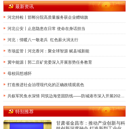
最新资讯
河北特检丨邯郸分院高质量服务获企业赠锦旗
河北公安丨止息隐患在日常 使命在身话担当
河北：情暖八一敬老兵 红色薪火润太行
市场监管丨河北香河：聚全球智源 赋县域新能
冀中能源丨郭二庄矿党委深入开展形势任务教育
母校回想感怀
打造推进社会治理现代化的正确政绩观底色
共叙军民鱼水深情 同筑边海坚固防线——防城港市深入开展2026年八一建军节慰问活动
特别推荐
甘肃省金昌市：推动产业创新与科
技创新深度融合 打造新型工业化