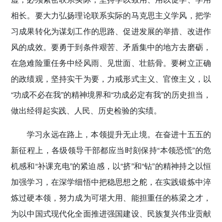
相长。要大力弘扬理论联系实际的马克思主义学风，把学
习成果转化为谋划工作的思路、促进发展的举措、改进作
风的成效。要勇于到条件艰苦、矛盾集中的地方去磨砺，
在急难险重任务中经风雨、见世面、壮筋骨。要树立正确
的政绩观，坚持实干为要，力戒形式主义、官僚主义，以
“功成不必在我”的精神境界和“功成必定有我”的历史担当，
做出经得起实践、人民、历史检验的实绩。
学习永远在路上，本领提升无止境。在奋进十五五的
新征程上，各级领导干部都应当时刻保持“本领恐慌”的危
机感和“补课充电”的紧迫感，以“挤”和“钻”的精神持之以恒
加强学习，在深学细悟中把稳思想之舵，在实践锻炼中淬
炼过硬本领，努力成为可堪大用、能担重任的栋梁之才，
为以中国式现代化全面推进强国建设、民族复兴伟业贡献