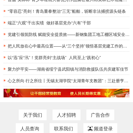
“零容忍”亮剑！青岛重拳整治“三无”船舶，斩断非法捕捞源头链条
端正“六观”干出实绩 做好基层党办“六有”干部
党建引领筑防线 赋能安全提质效——新钢集团工地工棚区域安全管理创新实践研究
把人民放在心中最高位置——从“三个坚持”领悟基层党建工作的为民初心
以“迅”应“汛”！党群亮剑“主战场” 人民至上“践初心”
聚力护平安——湖南省绥宁县武阳镇与消防救援队伍共庆建军佳节
心之所向·行之所往丨无锡太湖学院“太湖青年支教团”：三赴册亨，十年之约再启盛夏
关于我们
人才招聘
广告合作
人员查询
联系我们
频道登录