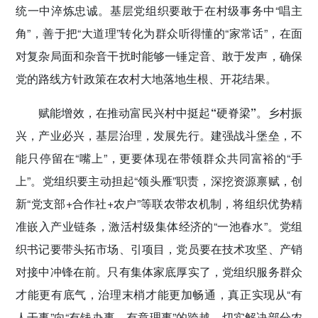
统一中淬炼忠诚。基层党组织要敢于在村级事务中“唱主
角”，善于把“大道理”转化为群众听得懂的“家常话”，在面
对复杂局面和杂音干扰时能够一锤定音、敢于发声，确保
党的路线方针政策在农村大地落地生根、开花结果。
赋能增效，在推动富民兴村中挺起“硬脊梁”。
乡村振
兴，产业必兴，基层治理，发展先行。建强战斗堡垒，不
能只停留在“嘴上”，更要体现在带领群众共同富裕的“手
上”。党组织要主动担起“领头雁”职责，深挖资源禀赋，创
新“党支部+合作社+农户”等联农带农机制，将组织优势精
准嵌入产业链条，激活村级集体经济的“一池春水”。党组
织书记要带头拓市场、引项目，党员要在技术攻坚、产销
对接中冲锋在前。只有集体家底厚实了，党组织服务群众
才能更有底气，治理末梢才能更加畅通，真正实现从“有
人干事”向“有钱办事、有章理事”的跨越。切实解决部分农