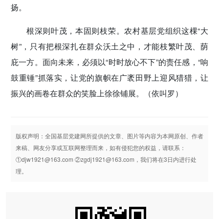
扬。
根深则叶茂，本固则枝荣。农村基层党组织这棵“大
树”，只有把根深扎在群众沃土之中，才能枝繁叶茂、荫
庇一方。面向未来，必须以“时时放心不下”的责任感，“响
鼓重锤”抓落实，让党的旗帜在广袤田野上迎风猎猎，让
振兴的画卷在群众的笑脸上徐徐铺展。
（依叫罗）
版权声明：全国基层党建网所提供的文章、图片等内容为本网原创、作者
来稿、网友分享或互联网整理而来，如有侵犯您的权益，请联系：
①djw1921@163.com ②zgdj1921@163.com，我们将在3日内进行处
理。