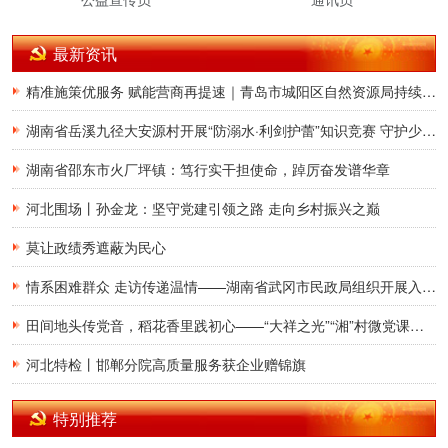
最新资讯
精准施策优服务 赋能营商再提速｜青岛市城阳区自然资源局持续升级不动产登记涉企服务 跑出改革加速度
湖南省岳溪九径大安源村开展“防溺水·利剑护蕾”知识竞赛 守护少年儿童平安暑假
湖南省邵东市火厂坪镇：笃行实干担使命，踔厉奋发谱华章
河北围场丨孙金龙：坚守党建引领之路 走向乡村振兴之巅
莫让政绩秀遮蔽为民心
情系困难群众 走访传递温情——湖南省武冈市民政局组织开展入户走访慰问活动
田间地头传党音，稻花香里践初心——“大祥之光”“湘”村微党课宣讲团走进湖南省邵阳市大祥区罗市镇和平村
河北特检丨邯郸分院高质量服务获企业赠锦旗
特别推荐