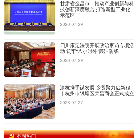
甘肃省金昌市：推动产业创新与科
技创新深度融合 打造新型工业化
示范区
2026-07-29
四川康定法院开展政治家访专项活
动 筑牢“八小时外”廉洁防线
2026-07-29
渝杭携手谋发展 乡贤聚力启新程
｜杭州市钱塘区荣昌商会正式成立
2026-07-27
本周热门