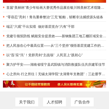
首届“美林杯”青少年绘画大赛优秀作品展在银川韩美林艺术馆隆重开幕
“零容忍”亮剑！青岛重拳整治“三无”船舶，斩断非法捕捞源头链条
端正“六观”干出实绩 做好基层党办“六有”干部
党建引领筑防线 赋能安全提质效——新钢集团工地工棚区域安全管理创新实践研究
把人民放在心中最高位置——从“三个坚持”领悟基层党建工作的为民初心
以“迅”应“汛”！党群亮剑“主战场” 人民至上“践初心”
聚力护平安——湖南省绥宁县武阳镇与消防救援队伍共庆建军佳节
心之所向·行之所往丨无锡太湖学院“太湖青年支教团”：三赴册亨，十年之约再启盛夏
关于我们
人才招聘
广告合作