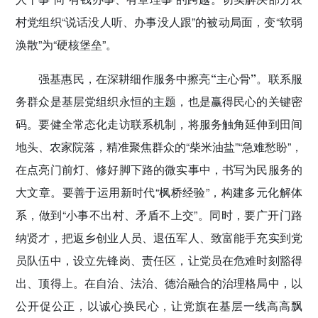
村党组织“说话没人听、办事没人跟”的被动局面，变“软弱
涣散”为“硬核堡垒”。
强基惠民，在深耕细作服务中擦亮“主心骨”。
联系服
务群众是基层党组织永恒的主题，也是赢得民心的关键密
码。要健全常态化走访联系机制，将服务触角延伸到田间
地头、农家院落，精准聚焦群众的“柴米油盐”“急难愁盼”，
在点亮门前灯、修好脚下路的微实事中，书写为民服务的
大文章。要善于运用新时代“枫桥经验”，构建多元化解体
系，做到“小事不出村、矛盾不上交”。同时，要广开门路
纳贤才，把返乡创业人员、退伍军人、致富能手充实到党
员队伍中，设立先锋岗、责任区，让党员在危难时刻豁得
出、顶得上。在自治、法治、德治融合的治理格局中，以
公开促公正，以诚心换民心，让党旗在基层一线高高飘