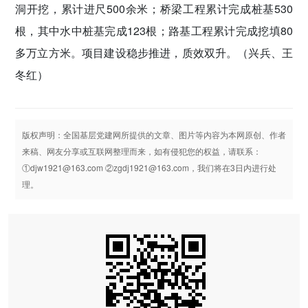
洞开挖，累计进尺500余米；桥梁工程累计完成桩基530
根，其中水中桩基完成123根；路基工程累计完成挖填80
多万立方米。项目建设稳步推进，质效双升。（兴兵、王
冬红）
版权声明：全国基层党建网所提供的文章、图片等内容为本网原创、作者
来稿、网友分享或互联网整理而来，如有侵犯您的权益，请联系：
①djw1921@163.com ②zgdj1921@163.com，我们将在3日内进行处
理。