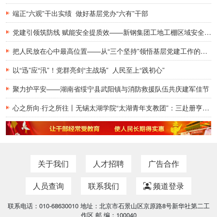
端正“六观”干出实绩 做好基层党办“六有”干部
党建引领筑防线 赋能安全提质效——新钢集团工地工棚区域安全管理创新实践研究
把人民放在心中最高位置——从“三个坚持”领悟基层党建工作的为民初心
以“迅”应“汛”！党群亮剑“主战场” 人民至上“践初心”
聚力护平安——湖南省绥宁县武阳镇与消防救援队伍共庆建军佳节
心之所向·行之所往丨无锡太湖学院“太湖青年支教团”：三赴册亨，十年之约再启盛夏
关于我们
人才招聘
广告合作
人员查询
联系我们
频道登录
联系电话：010-68630010 地址：北京市石景山区京原路8号新华社第二工
作区 邮 编：100040