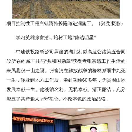
项目控制性工程白蜡湾特长隧道进洞施工。（兴兵 摄影）
学习英雄张富清，培树工地“廉洁明星”
中建铁投路桥公司承建的湖北利咸高速公路第五合同
段所在的咸丰县与“共和国勋章”获得者张富清工作生活的
来凤县仅一山之隔。张富清在解放战争的枪林弹雨中九死
一生，转业到地方工作后，尘封功绩60多年，为贫困山区
发展奉献一生。他淡泊名利、无私奉献、清正廉洁，充分
彰显了共产党人坚守初心、不改本色的政治品格。