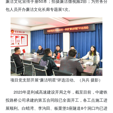
廉洁文化宣传手册50本；拍摄廉洁微视频2部；为劳务分
包人员开办廉洁文化长廊专题展1次。
项目党支部开展“廉洁明星”评选活动。（兴兵 摄影）
2023年是利咸高速建设开局之年，截至目前，中建铁
投路桥公司承建的第五合同段已全面开工，各工点施工进
展顺利。白蜡湾、李沟田、板栗堡3座隧道8个洞口均已进