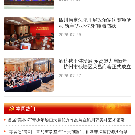
四川康定法院开展政治家访专项活
动 筑牢“八小时外”廉洁防线
2026-07-29
渝杭携手谋发展 乡贤聚力启新程
｜杭州市钱塘区荣昌商会正式成立
2026-07-27
本周热门
首届“美林杯”青少年绘画大赛优秀作品展在银川韩美林艺术馆隆重开幕
“零容忍”亮剑！青岛重拳整治“三无”船舶，斩断非法捕捞源头链条