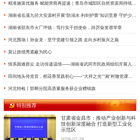
精准施策优服务 赋能营商再提速｜青岛市城阳区自然资源局持续升级不动产登记涉企服务 跑出改革加速度
湖南省岳溪九径大安源村开展“防溺水·利剑护蕾”知识竞赛 守护少年儿童平安暑假
湖南省邵东市火厂坪镇：笃行实干担使命，踔厉奋发谱华章
河北围场丨孙金龙：坚守党建引领之路 走向乡村振兴之巅
莫让政绩秀遮蔽为民心
情系困难群众 走访传递温情——湖南省武冈市民政局组织开展入户走访慰问活动
田间地头传党音，稻花香里践初心——“大祥之光”“湘”村微党课宣讲团走进湖南省邵阳市大祥区罗市镇和平村
河北特检丨邯郸分院高质量服务获企业赠锦旗
特别推荐
甘肃省金昌市：推动产业创新与科
技创新深度融合 打造新型工业化
示范区
2026-07-29