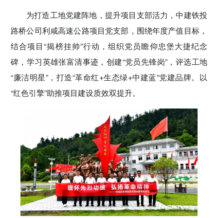
密切党群关系
为打造工地党建阵地，提升项目支部活力，中建铁投
路桥公司利咸高速公路项目党支部，围绕年度产值目标，
传递党的声音
结合项目“揭榜挂帅”行动，组织党员瞻仰忠堡大捷纪念
碑，学习英雄张富清事迹，创建“党员先锋岗”，评选工地
“廉洁明星”，打造“革命红+生态绿+中建蓝”党建品牌。以
“红色引擎”助推项目建设质效双提升。