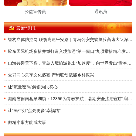
公益宣传员
通讯员
最新资讯
智构立体防控网 联筑高速平安路｜青岛公安交管董胶高速大队深耕交通治理提质增效
胶东国际机场多措并举打造入境旅游“第一窗口”九项举措精准发力，助力青岛建设国际滨海旅游度假胜地
山海共迎天下客，青岛入境旅游跑出“加速度”，向世界发出“青春之约”
党群同心乐享文化盛宴 产销联动赋能乡村振兴
让“流量密码”解锁为民初心
湖南省衡南县泉湖镇：12355为青春护航，暑期安全法治宣讲“润”童心
让“民生灯”点亮更多“幸福路”
做精小事方能成大事