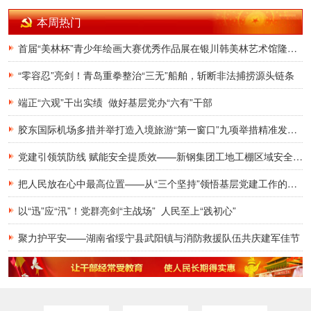
本周热门
首届“美林杯”青少年绘画大赛优秀作品展在银川韩美林艺术馆隆重开幕
“零容忍”亮剑！青岛重拳整治“三无”船舶，斩断非法捕捞源头链条
端正“六观”干出实绩 做好基层党办“六有”干部
胶东国际机场多措并举打造入境旅游“第一窗口”九项举措精准发力，助力青岛建设国际滨海旅游度假胜地
党建引领筑防线 赋能安全提质效——新钢集团工地工棚区域安全管理创新实践研究
把人民放在心中最高位置——从“三个坚持”领悟基层党建工作的为民初心
以“迅”应“汛”！党群亮剑“主战场” 人民至上“践初心”
聚力护平安——湖南省绥宁县武阳镇与消防救援队伍共庆建军佳节