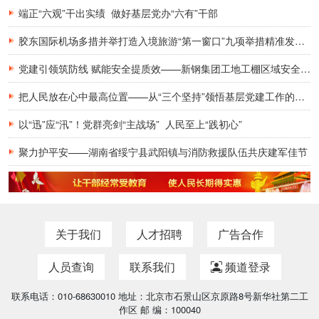
端正“六观”干出实绩 做好基层党办“六有”干部
胶东国际机场多措并举打造入境旅游“第一窗口”九项举措精准发力，助力青岛建设国际滨海旅游度假胜地
党建引领筑防线 赋能安全提质效——新钢集团工地工棚区域安全管理创新实践研究
把人民放在心中最高位置——从“三个坚持”领悟基层党建工作的为民初心
以“迅”应“汛”！党群亮剑“主战场” 人民至上“践初心”
聚力护平安——湖南省绥宁县武阳镇与消防救援队伍共庆建军佳节
关于我们
人才招聘
广告合作
人员查询
联系我们
频道登录
联系电话：010-68630010 地址：北京市石景山区京原路8号新华社第二工
作区 邮 编：100040