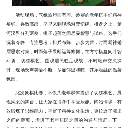
活动现场，气氛热烈而有序。参赛的老年棋手们精神
矍铄、兴致高昂，早早来到现场对弈切磋。棋盘之上，楚
河汉界分列两侧，棋子起落之间尽显智慧与谋略。选手们
沉着冷静、专注思考，排兵布阵、步步为营，时而凝神蹙
眉思索对策，时而落子果断运筹帷幄，在方寸棋盘间斗智
斗勇、切磋棋艺。围观居民驻足观战，不时轻声交流探
讨，现场欢声笑语不断，尽显邻里和睦、其乐融融的温馨
氛围。
此次象棋比赛，不仅为老年群体提供了切磋棋艺、展
现风采的舞台，让大家在博弈中享受乐趣、陶冶情操，有
效锻炼了思维能力，丰富了精神文化生活，更拉近了邻里
之间的距离，增进了老年居民之间的沟通与情谊。下一