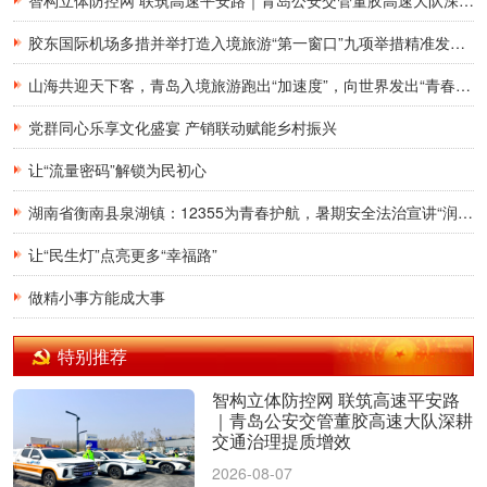
智构立体防控网 联筑高速平安路｜青岛公安交管董胶高速大队深耕交通治理提质增效
胶东国际机场多措并举打造入境旅游“第一窗口”九项举措精准发力，助力青岛建设国际滨海旅游度假胜地
山海共迎天下客，青岛入境旅游跑出“加速度”，向世界发出“青春之约”
党群同心乐享文化盛宴 产销联动赋能乡村振兴
让“流量密码”解锁为民初心
湖南省衡南县泉湖镇：12355为青春护航，暑期安全法治宣讲“润”童心
让“民生灯”点亮更多“幸福路”
做精小事方能成大事
特别推荐
智构立体防控网 联筑高速平安路
｜青岛公安交管董胶高速大队深耕
交通治理提质增效
2026-08-07