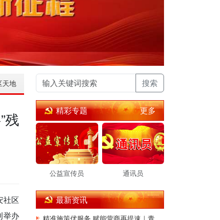
搜索
区天地
更多
精彩专题
”残
公益宣传员
通讯员
安社区
最新资讯
利举办
精准施策优服务 赋能营商再提速｜青岛市城阳区自然资源局持续升级不动产登记涉企服务 跑出改革加速度