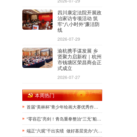
2026-07-29
四川康定法院开展政
治家访专项活动 筑
牢“八小时外”廉洁防
线
2026-07-29
渝杭携手谋发展 乡
贤聚力启新程｜杭州
市钱塘区荣昌商会正
式成立
2026-07-27
本周热门
首届“美林杯”青少年绘画大赛优秀作品展在银川韩美林艺术馆隆重开幕
“零容忍”亮剑！青岛重拳整治“三无”船舶，斩断非法捕捞源头链条
端正“六观”干出实绩 做好基层党办“六有”干部