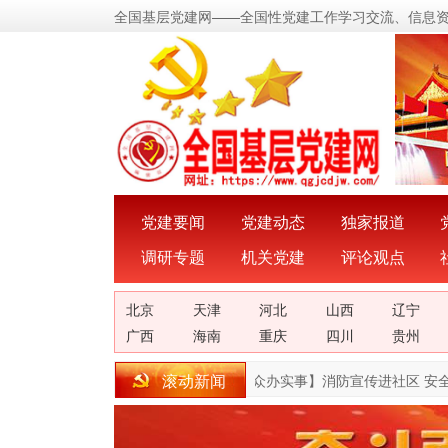
全国基层党建网——全国性党建工作学习交流、信息
党建要闻
党建动态
独家报道
调研专题
机关党建
评论观点
北京
天津
河北
山西
辽宁
广西
海南
重庆
四川
贵州
滚动新闻
【我为群众办实事】消防宣传进社区 安全知