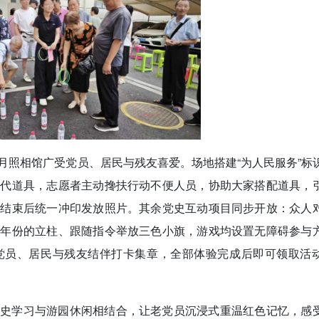
月照相馆广受党员、居民与残友喜爱。场地搭建“为人民服务”标
年代道具，志愿者主动搀扶行动不便人员，协助大家搭配道具，
动结束后统一冲印发放照片。其余党史互动项目同步开放：众人
要年份的立柱、跟随指令举放三色小旗，游戏均设置无障碍参与
党员、居民与残友结伴打卡集章，全部体验完成后即可领取活
党史学习与游园休闲相结合，让老党员沉浸式重温红色记忆，感