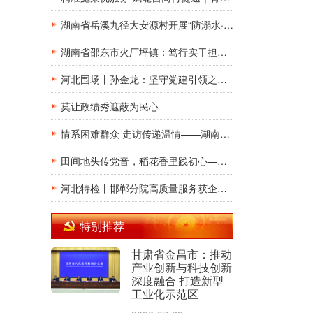
湖南省岳溪九径大安源村开展“防溺水·利剑护蕾”知识竞赛 守护少年儿童平安暑假
湖南省邵东市火厂坪镇：笃行实干担使命，踔厉奋发谱华章
河北围场丨孙金龙：坚守党建引领之路 走向乡村振兴之巅
莫让政绩秀遮蔽为民心
情系困难群众 走访传递温情——湖南省武冈市民政局组织开展入户走访慰问活动
田间地头传党音，稻花香里践初心——“大祥之光”“湘”村微党课宣讲团走进湖南省邵阳市大祥区罗市镇和平村
河北特检丨邯郸分院高质量服务获企业赠锦旗
特别推荐
甘肃省金昌市：推动
产业创新与科技创新
深度融合 打造新型
工业化示范区