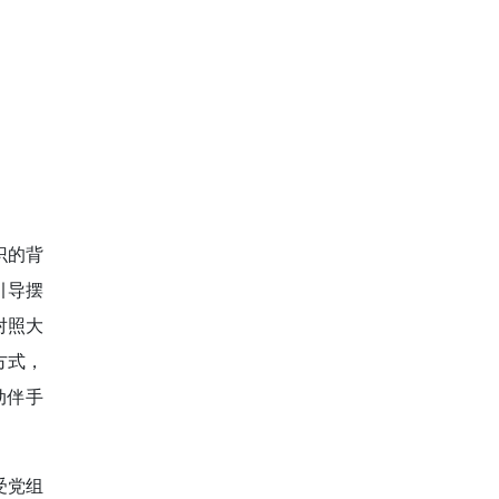
识的背
引导摆
对照大
方式，
动伴手
受党组