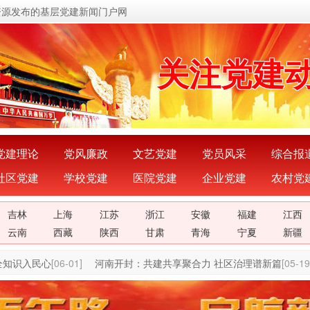
资源发布的基层党建新闻门户网
传递党的
关注党建
展示党建
宣传党建
党建理论
党风廉政
文艺党建
党员风采
综合报
社区党建
学校党建
医院党建
企业党建
农村党
传播党建
吉林
上海
江苏
浙江
安徽
福建
江西
密切党群
云南
西藏
陕西
甘肃
青海
宁夏
新疆
识入民心
[06-01]
河南开封：共建共享聚合力 社区治理谱新篇
[05-19]
传递党的