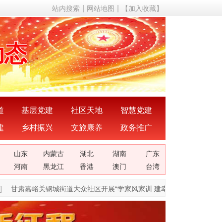
站内搜索
网站地图
【加入收藏】
声音
动态
成果
成就
道
基层党建
社区天地
智慧党建
建
乡村振兴
文旅康养
政务推广
理论
山东
内蒙古
湖北
湖南
广东
关系
河南
黑龙江
香港
澳门
台湾
甘肃嘉峪关钢城街道大众社区开展“学家风家训 建幸福家庭”宣讲活动
[05-
声音