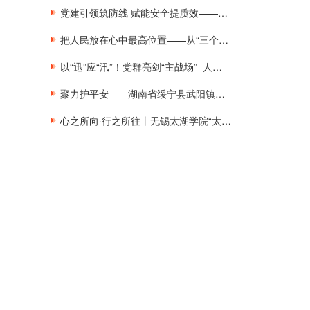
党建引领筑防线 赋能安全提质效——新钢集团工地工棚区域安全管理创新实践研究
把人民放在心中最高位置——从“三个坚持”领悟基层党建工作的为民初心
以“迅”应“汛”！党群亮剑“主战场” 人民至上“践初心”
聚力护平安——湖南省绥宁县武阳镇与消防救援队伍共庆建军佳节
心之所向·行之所往丨无锡太湖学院“太湖青年支教团”：三赴册亨，十年之约再启盛夏