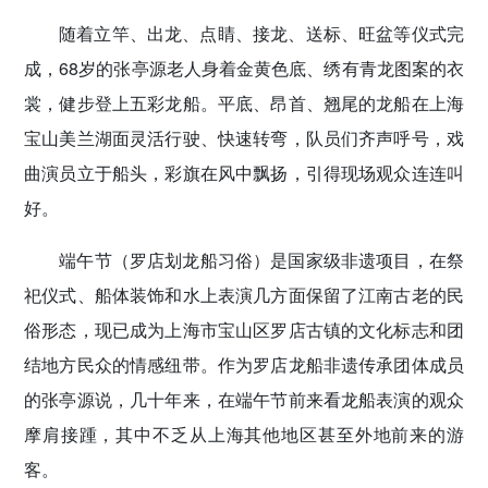
密切党群关系
随着立竿、出龙、点睛、接龙、送标、旺盆等仪式完
成，68岁的张亭源老人身着金黄色底、绣有青龙图案的衣
传递党的声音
裳，健步登上五彩龙船。平底、昂首、翘尾的龙船在上海
宝山美兰湖面灵活行驶、快速转弯，队员们齐声呼号，戏
曲演员立于船头，彩旗在风中飘扬，引得现场观众连连叫
好。
端午节（罗店划龙船习俗）是国家级非遗项目，在祭
祀仪式、船体装饰和水上表演几方面保留了江南古老的民
俗形态，现已成为上海市宝山区罗店古镇的文化标志和团
结地方民众的情感纽带。作为罗店龙船非遗传承团体成员
的张亭源说，几十年来，在端午节前来看龙船表演的观众
摩肩接踵，其中不乏从上海其他地区甚至外地前来的游
客。