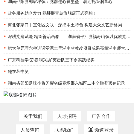
湖南邵阳县郦家坪镇：党群连心筑堡垒，暑期托管润童心
政务服务助企发力 鸥胖胖青岛旗舰店正式亮相！
河北张家口丨宣化区文联：深挖本土特色 构建大众文艺新格局
深耕党建赋能 精绘善治画卷——湖南省平江县福寿山镇以优质党群服务点亮乡村幸福生活
把大单元理念种进课堂泥土里湖南省教改项目成果亮相湖南师大国培获专家认证
广东科技学院“春涧兴扬”突击队三下乡实践纪实
她在丛中笑
湖南省邵阳足球小将闪耀省级赛场邵东城区二中全胜登顶创纪录
关于我们
人才招聘
广告合作
人员查询
联系我们
频道登录