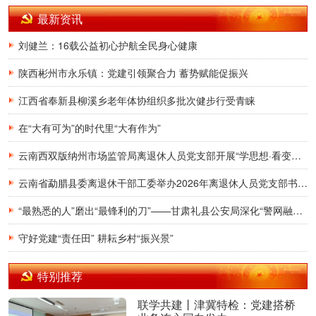
最新资讯
刘健兰：16载公益初心护航全民身心健康
陕西彬州市永乐镇：党建引领聚合力 蓄势赋能促振兴
江西省奉新县柳溪乡老年体协组织多批次健步行受青睐
在“大有可为”的时代里“大有作为”
云南西双版纳州市场监管局离退休人员党支部开展“学思想·看变化·助发展”主题党日活动
云南省勐腊县委离退休干部工委举办2026年离退休人员党支部书记、党建联络员培训暨离退休干部党员基本培训
“最熟悉的人”磨出“最锋利的刀”——甘肃礼县公安局深化“警网融合”赋能基层高效治理
守好党建“责任田” 耕耘乡村“振兴景”
特别推荐
联学共建丨津冀特检：党建搭桥