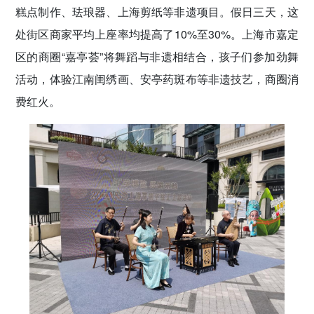
糕点制作、珐琅器、上海剪纸等非遗项目。假日三天，这
处街区商家平均上座率均提高了10%至30%。上海市嘉定
区的商圈“嘉亭荟”将舞蹈与非遗相结合，孩子们参加劲舞
活动，体验江南闺绣画、安亭药斑布等非遗技艺，商圈消
费红火。