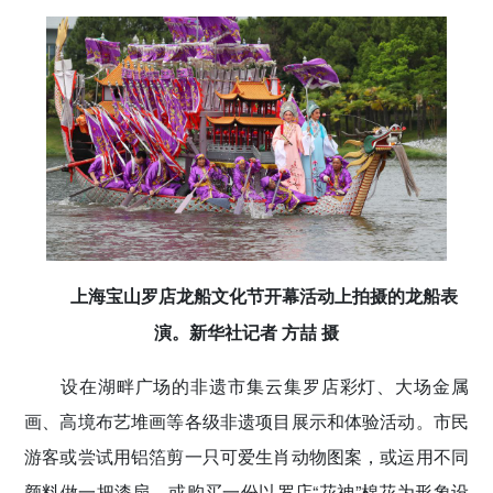
上海宝山罗店龙船文化节开幕活动上拍摄的龙船表
演。新华社记者 方喆 摄
设在湖畔广场的非遗市集云集罗店彩灯、大场金属
画、高境布艺堆画等各级非遗项目展示和体验活动。市民
游客或尝试用铝箔剪一只可爱生肖动物图案，或运用不同
颜料做一把漆扇，或购买一份以罗店“花神”棉花为形象设