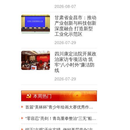
2026-08-07
甘肃省金昌市：推动
产业创新与科技创新
深度融合 打造新型
工业化示范区
2026-07-29
四川康定法院开展政
治家访专项活动 筑
牢“八小时外”廉洁防
线
2026-07-29
本周热门
首届“美林杯”青少年绘画大赛优秀作品展在银川韩美林艺术馆隆重开幕
“零容忍”亮剑！青岛重拳整治“三无”船舶，斩断非法捕捞源头链条
端正“六观”干出实绩 做好基层党办“六有”干部