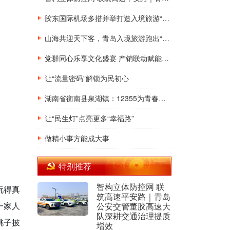
胶东国际机场多措并举打造入境旅游“第一窗口”九项举措精准发力，助力青岛建设国际滨海旅游度假胜地
山海共迎天下客，青岛入境旅游跑出“加速度”，向世界发出“青春之约”
党群同心乐享文化盛宴 产销联动赋能乡村振兴
让“流量密码”解锁为民初心
湖南省衡南县泉湖镇：12355为青春护航，暑期安全法治宣讲“润”童心
让“民生灯”点亮更多“幸福路”
做精小事方能成大事
特别推荐
智构立体防控网 联
玩得真
筑高速平安路｜青岛
一家人
公安交管董胶高速大
队深耕交通治理提质
桃子披
增效