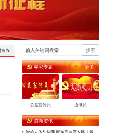
搜索
村振兴
更多
精彩专题
公益宣传员
通讯员
最新资讯
智构立体防控网 联筑高速平安路｜青岛公安交管董胶高速大队深耕交通治理提质增效