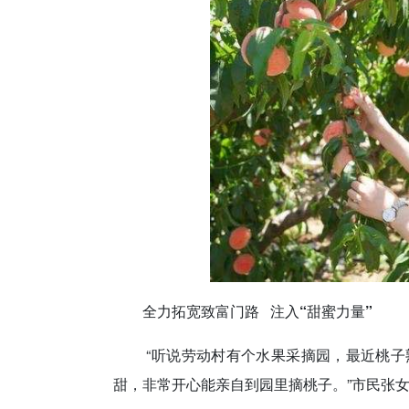
全力拓宽致富门路 注入“甜蜜力量”
“听说劳动村有个水果采摘园，最近桃
甜，非常开心能亲自到园里摘桃子。”市民张