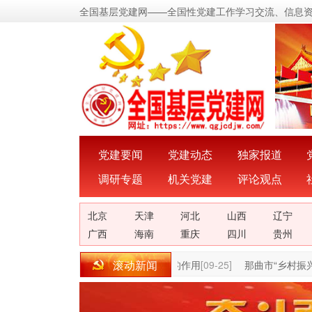
全国基层党建网——全国性党建工作学习交流、信息
党建要闻
党建动态
独家报道
调研专题
机关党建
评论观点
北京
天津
河北
山西
辽宁
广西
海南
重庆
四川
贵州
滚动新闻
梧:充分发挥党建在乡村产业振兴中的作用
[09-25]
那曲市“乡村振兴 那