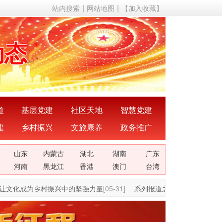
站内搜索
网站地图
【加入收藏】
动态
成果
成就
理论
道
基层党建
社区天地
智慧党建
建
乡村振兴
文旅康养
政务推广
关系
山东
内蒙古
湖北
湖南
广东
声音
河南
黑龙江
香港
澳门
台湾
化成为乡村振兴中的坚强力量
[05-31]
系列报道之一||重庆海龙村：党