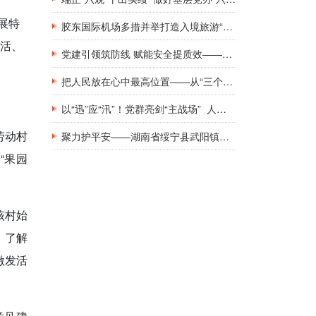
展特
胶东国际机场多措并举打造入境旅游“第一窗口”九项举措精准发力，助力青岛建设国际滨海旅游度假胜地
生活、
党建引领筑防线 赋能安全提质效——新钢集团工地工棚区域安全管理创新实践研究
把人民放在心中最高位置——从“三个坚持”领悟基层党建工作的为民初心
以“迅”应“汛”！党群亮剑“主战场” 人民至上“践初心”
劳动村
聚力护平安——湖南省绥宁县武阳镇与消防救援队伍共庆建军佳节
“果园
该村始
，了解
激发活