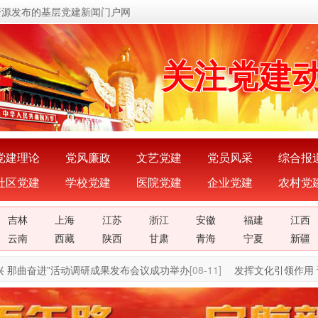
资源发布的基层党建新闻门户网
关注党建
展示党建
宣传党建
传播党建
党建理论
党风廉政
文艺党建
党员风采
综合报
社区党建
学校党建
医院党建
企业党建
农村党
密切党群
吉林
上海
江苏
浙江
安徽
福建
江西
传递党的
云南
西藏
陕西
甘肃
青海
宁夏
新疆
曲奋进”活动调研成果发布会议成功举办
[08-11]
发挥文化引领作用 让文