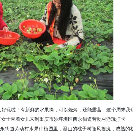
太好玩啦！有新鲜的水果摘，可以烧烤，还能露营，这个周末我
王女士带着女儿来到重庆市沙坪坝区西永街道劳动村游玩打卡，
西永街道劳动村水果种植园里，漫山的桃子树随风摇曳，成熟的