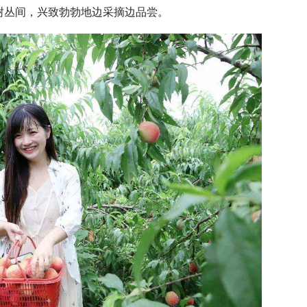
树丛间，兴致勃勃地边采摘边品尝。