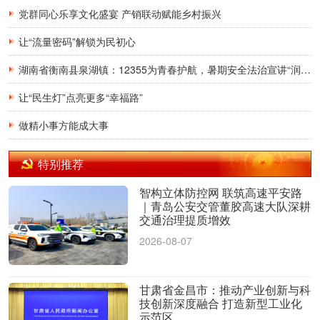
党群同心乐享文化盛宴 产销联动赋能乡村振兴
让“流量密码”解锁为民初心
湖南省衡南县泉湖镇：12355为青春护航，暑期安全法治宣讲“润”童心
让“民生灯”点亮更多“幸福路”
做精小事方能成大事
特别推荐
智构立体防控网 联筑高速平安路
｜青岛公安交管董胶高速大队深耕
交通治理提质增效
2026-08-07
甘肃省金昌市：推动产业创新与科
技创新深度融合 打造新型工业化
示范区