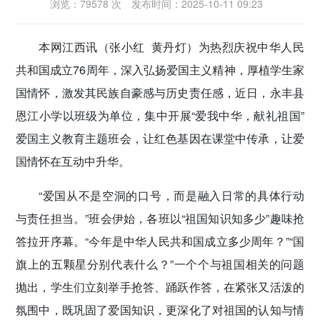
浏览：79578 次
发布时间：2025-10-11 09:23
密切党群关系
本网江西讯（张小红 黄丹灯）
为热烈庆祝中华人民
传递党的声音
共和国成立76周年，深入弘扬爱国主义精神，厚植学生家
国情怀，激发其民族自豪感与历史责任感，近日，永丰县
恩江小学以班级为单位，集中开展“爱我中华，献礼祖国”
爱国主义教育主题班会，让红色基因在课堂中传承，让爱
国情怀在互动中升华。
“爱国从不是空洞的口号，而是融入日常的具体行动
与责任担当。”班会伊始，各班以“祖国知识知多少”趣味抢
答拉开序幕。“今年是中华人民共和国成立多少周年？”“国
旗上的五颗星分别代表什么？”一个个与祖国相关的问题
抛出，学生们立刻举手抢答、踊跃作答，在紧张又活泼的
氛围中，既巩固了爱国知识，更深化了对祖国的认知与情