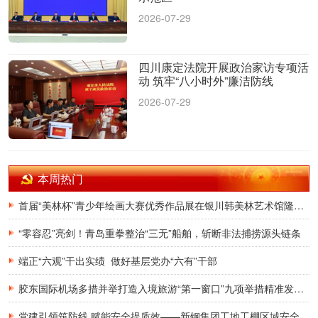
2026-07-29
四川康定法院开展政治家访专项活
动 筑牢“八小时外”廉洁防线
2026-07-29
本周热门
首届“美林杯”青少年绘画大赛优秀作品展在银川韩美林艺术馆隆重开幕
“零容忍”亮剑！青岛重拳整治“三无”船舶，斩断非法捕捞源头链条
端正“六观”干出实绩 做好基层党办“六有”干部
胶东国际机场多措并举打造入境旅游“第一窗口”九项举措精准发力，助力青岛建设国际滨海旅游度假胜地
党建引领筑防线 赋能安全提质效——新钢集团工地工棚区域安全管理创新实践研究