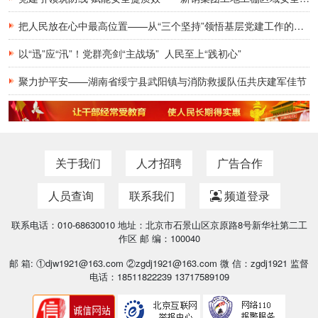
把人民放在心中最高位置——从“三个坚持”领悟基层党建工作的为民初心
以“迅”应“汛”！党群亮剑“主战场” 人民至上“践初心”
聚力护平安——湖南省绥宁县武阳镇与消防救援队伍共庆建军佳节
关于我们
人才招聘
广告合作
人员查询
联系我们
频道登录
联系电话：010-68630010 地址：北京市石景山区京原路8号新华社第二工
作区 邮 编：100040
邮 箱: ①djw1921@163.com ②zgdj1921@163.com 微 信：zgdj1921 监督
电话：18511822239 13717589109