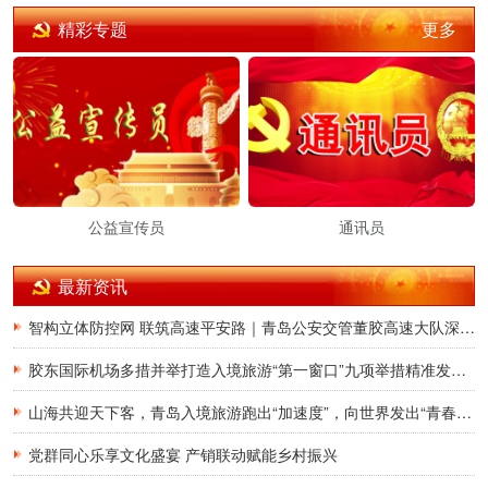
更多
精彩专题
公益宣传员
通讯员
最新资讯
智构立体防控网 联筑高速平安路｜青岛公安交管董胶高速大队深耕交通治理提质增效
胶东国际机场多措并举打造入境旅游“第一窗口”九项举措精准发力，助力青岛建设国际滨海旅游度假胜地
山海共迎天下客，青岛入境旅游跑出“加速度”，向世界发出“青春之约”
党群同心乐享文化盛宴 产销联动赋能乡村振兴