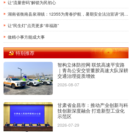
让“流量密码”解锁为民初心
湖南省衡南县泉湖镇：12355为青春护航，暑期安全法治宣讲“润”童心
让“民生灯”点亮更多“幸福路”
做精小事方能成大事
特别推荐
智构立体防控网 联筑高速平安路
｜青岛公安交管董胶高速大队深耕
交通治理提质增效
2026-08-07
甘肃省金昌市：推动产业创新与科
技创新深度融合 打造新型工业化
示范区
2026-07-29