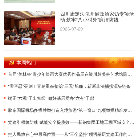
四川康定法院开展政治家访专项活
动 筑牢“八小时外”廉洁防线
2026-07-29
本周热门
首届“美林杯”青少年绘画大赛优秀作品展在银川韩美林艺术馆隆重开幕
“零容忍”亮剑！青岛重拳整治“三无”船舶，斩断非法捕捞源头链条
端正“六观”干出实绩 做好基层党办“六有”干部
胶东国际机场多措并举打造入境旅游“第一窗口”九项举措精准发力，助力青岛建设国际滨海旅游度假胜地
党建引领筑防线 赋能安全提质效——新钢集团工地工棚区域安全管理创新实践研究
把人民放在心中最高位置——从“三个坚持”领悟基层党建工作的为民初心