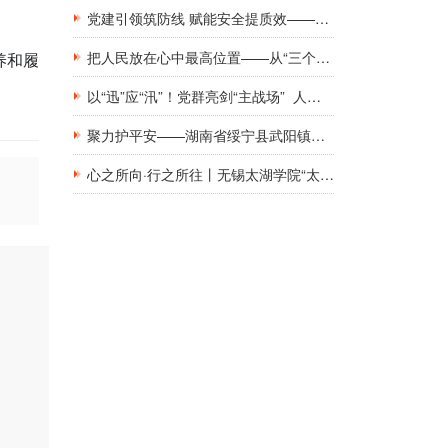
党建引领筑防线 赋能安全提质效——新钢集团工地工棚区域安全管理创新实践研究
把人民放在心中最高位置——从“三个坚持”领悟基层党建工作的为民初心
养和履
以“迅”应“汛”！党群亮剑“主战场” 人民至上“践初心”
聚力护平安——湖南省绥宁县武阳镇与消防救援队伍共庆建军佳节
心之所向·行之所往丨无锡太湖学院“太湖青年支教团”：三赴册亨，十年之约再启盛夏