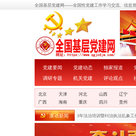
全国基层党建网——全国性党建工作学习交流、信息
党建要闻
党建动态
独家报道
调研专题
机关党建
评论观点
北京
天津
河北
山西
辽宁
广西
海南
重庆
四川
贵州
滚动新闻
达州市达川区综合行政执法局召开2026年法治培训暨纠治执法乱象工作