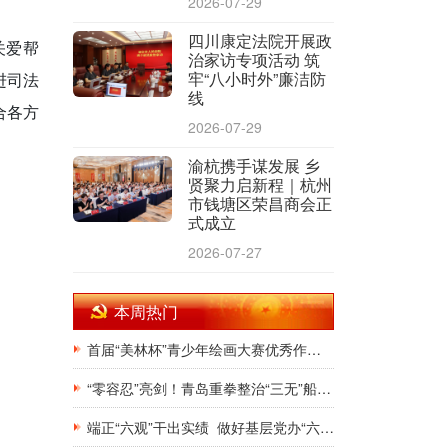
2026-07-29
四川康定法院开展政
关爱帮
治家访专项活动 筑
牢“八小时外”廉洁防
进司法
线
合各方
2026-07-29
渝杭携手谋发展 乡
贤聚力启新程｜杭州
市钱塘区荣昌商会正
式成立
2026-07-27
本周热门
首届“美林杯”青少年绘画大赛优秀作品展在银川韩美林艺术馆隆重开幕
“零容忍”亮剑！青岛重拳整治“三无”船舶，斩断非法捕捞源头链条
端正“六观”干出实绩 做好基层党办“六有”干部