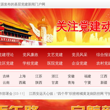
资源发布的基层党建新闻门户网
传递党的
关注党建
展示党建
宣传党建
党建理论
党风廉政
文艺党建
党员风采
综合报
社区党建
学校党建
医院党建
企业党建
农村党
传播党建
吉林
上海
江苏
浙江
安徽
福建
江西
密切党群
云南
西藏
陕西
甘肃
青海
宁夏
新疆
部署会
[03-11]
江西安远天心镇：“四个早”织密柑橘黄龙病防控网 守护乡
传递党的