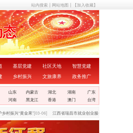
站内搜索
网站地图
【加入收藏】
声音
动态
成果
成就
道
基层党建
社区天地
智慧党建
建
乡村振兴
文旅康养
政务推广
理论
山东
内蒙古
湖北
湖南
广东
关系
河南
黑龙江
香港
澳门
台湾
村振兴“黄金果”
[03-06]
江西省瑞昌市就业创业服务中心：总结过往谋
声音