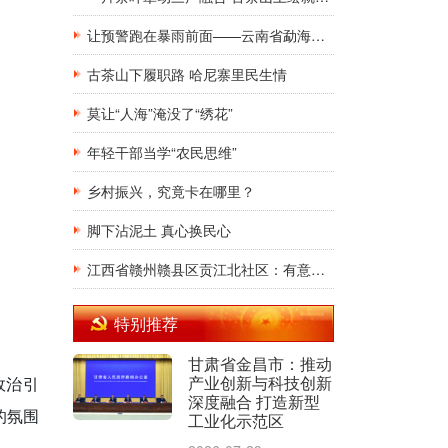
让预警跑在暴雨前面——云南省勐海县格朗和乡防汛减灾工作纪实
古茶山下履职路 哈尼寨里民生情
莫让“人海”淹没了“绣花”
年轻干部当学“农民思维”
乡村振兴，究竟卡在哪里？
脚下沾泥土 真心换民心
江西省赣州赣县区贡江北社区：有意见“码”上提高效化解民生难题
特别推荐
甘肃省金昌市：推动
产业创新与科技创新
政治引
深度融合 打造新型
的氛围
工业化示范区