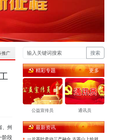
搜索
务推广
更多
精彩专题
工
公益宣传员
通讯员
省、州
最新资讯
一阶段
一片茶叶牵动三产融合 古茶山上绘就共富新景