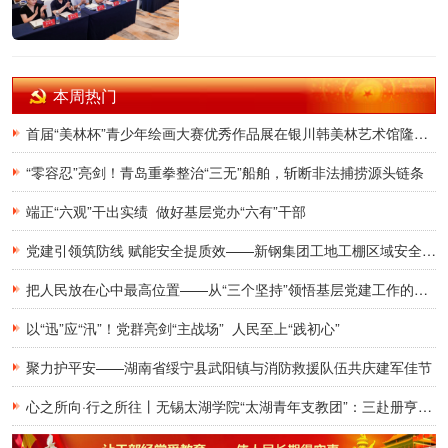
本周热门
首届“美林杯”青少年绘画大赛优秀作品展在银川韩美林艺术馆隆重开幕
“零容忍”亮剑！青岛重拳整治“三无”船舶，斩断非法捕捞源头链条
端正“六观”干出实绩 做好基层党办“六有”干部
党建引领筑防线 赋能安全提质效——新钢集团工地工棚区域安全管理创新实践研究
把人民放在心中最高位置——从“三个坚持”领悟基层党建工作的为民初心
以“迅”应“汛”！党群亮剑“主战场” 人民至上“践初心”
聚力护平安——湖南省绥宁县武阳镇与消防救援队伍共庆建军佳节
心之所向·行之所往丨无锡太湖学院“太湖青年支教团”：三赴册亨，十年之约再启盛夏