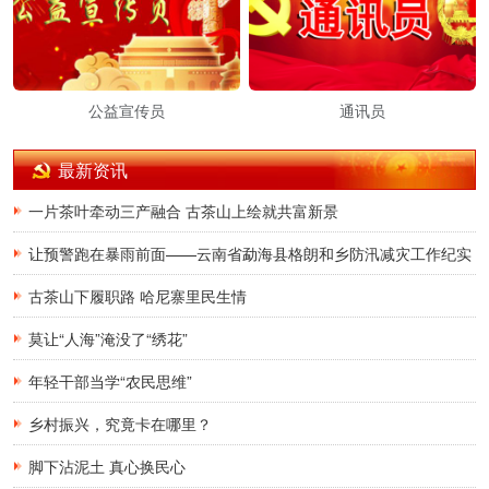
公益宣传员
通讯员
最新资讯
一片茶叶牵动三产融合 古茶山上绘就共富新景
让预警跑在暴雨前面——云南省勐海县格朗和乡防汛减灾工作纪实
古茶山下履职路 哈尼寨里民生情
莫让“人海”淹没了“绣花”
年轻干部当学“农民思维”
乡村振兴，究竟卡在哪里？
脚下沾泥土 真心换民心