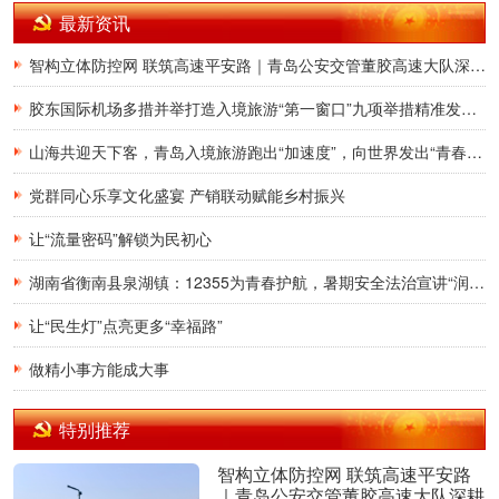
最新资讯
智构立体防控网 联筑高速平安路｜青岛公安交管董胶高速大队深耕交通治理提质增效
胶东国际机场多措并举打造入境旅游“第一窗口”九项举措精准发力，助力青岛建设国际滨海旅游度假胜地
山海共迎天下客，青岛入境旅游跑出“加速度”，向世界发出“青春之约”
党群同心乐享文化盛宴 产销联动赋能乡村振兴
让“流量密码”解锁为民初心
湖南省衡南县泉湖镇：12355为青春护航，暑期安全法治宣讲“润”童心
让“民生灯”点亮更多“幸福路”
做精小事方能成大事
特别推荐
智构立体防控网 联筑高速平安路
｜青岛公安交管董胶高速大队深耕