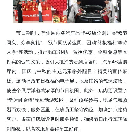
节日期间，产业园内各汽车品牌4S店分别开展“双节
同庆、众享豪礼”、“双节同庆黄金周、团购‘终极福利’等你
来拿”等活动，推出购车补贴、置换优惠、金融免息等实
打实的促销政策，吸引大批消费者到店咨询。汽车4S店展
厅内，国庆与中秋的主题元素格外醒目：精美的宣传展
板、滚动播放节日祝福的电子屏，以及缤纷的气球装饰，
使整个展厅洋溢着浓厚的节日氛围。此外，店内还设置了
“幸运砸金蛋”等互动游戏区，吸引顾客参与，现场气氛热
烈而欢快；服务区里，值班员工坚守岗位，加班加点接待
客户。多家门店增设延时服务通道，确保节日出行车辆随
到随检，以高效服务赢得车主好评。