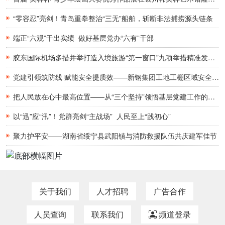
“零容忍”亮剑！青岛重拳整治“三无”船舶，斩断非法捕捞源头链条
端正“六观”干出实绩 做好基层党办“六有”干部
胶东国际机场多措并举打造入境旅游“第一窗口”九项举措精准发力，助力青岛建设国际滨海旅游度假胜地
党建引领筑防线 赋能安全提质效——新钢集团工地工棚区域安全管理创新实践研究
把人民放在心中最高位置——从“三个坚持”领悟基层党建工作的为民初心
以“迅”应“汛”！党群亮剑“主战场” 人民至上“践初心”
聚力护平安——湖南省绥宁县武阳镇与消防救援队伍共庆建军佳节
关于我们
人才招聘
广告合作
人员查询
联系我们
频道登录