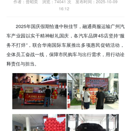
作者：曾昭奕
浏览：74041 次
发布时间：2025-10-09
密切党群关系
16:12
传递党的声音
2025年国庆假期恰逢中秋佳节，融通商服运输广州汽
车产业园以实干精神献礼国庆，各汽车品牌4S店坚持“服
务不打烊”，联合华南国际车展推出多项惠民促销活动，
全体员工奋战一线，保障市民购车与出行需求，用行动诠
释责任与担当。