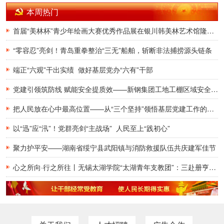
本周热门
首届“美林杯”青少年绘画大赛优秀作品展在银川韩美林艺术馆隆重开幕
“零容忍”亮剑！青岛重拳整治“三无”船舶，斩断非法捕捞源头链条
端正“六观”干出实绩 做好基层党办“六有”干部
党建引领筑防线 赋能安全提质效——新钢集团工地工棚区域安全管理创新实践研究
把人民放在心中最高位置——从“三个坚持”领悟基层党建工作的为民初心
以“迅”应“汛”！党群亮剑“主战场” 人民至上“践初心”
聚力护平安——湖南省绥宁县武阳镇与消防救援队伍共庆建军佳节
心之所向·行之所往丨无锡太湖学院“太湖青年支教团”：三赴册亨，十年之约再启盛夏