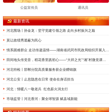
公益宣传员
通讯员
最新资讯
河北围场丨孙金龙：坚守党建引领之路 走向乡村振兴之巅
莫让政绩秀遮蔽为民心
情系困难群众 走访传递温情——湖南省武冈市民政局组织开展入户走访慰问活动
田间地头传党音，稻花香里践初心——“大祥之光”“湘”村微党课宣讲团走进湖南省邵阳市大祥区罗市镇和平村
河北特检丨邯郸分院高质量服务获企业赠锦旗
河北公安丨止息隐患在日常 使命在身话担当
河北：情暖八一敬老兵 红色薪火润太行
市场监管丨河北香河：聚全球智源 赋县域新能