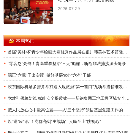
2026-07-29
本周热门
首届“美林杯”青少年绘画大赛优秀作品展在银川韩美林艺术馆隆重开幕
“零容忍”亮剑！青岛重拳整治“三无”船舶，斩断非法捕捞源头链条
端正“六观”干出实绩 做好基层党办“六有”干部
胶东国际机场多措并举打造入境旅游“第一窗口”九项举措精准发力，助力青岛建设国际滨海旅游度假胜地
党建引领筑防线 赋能安全提质效——新钢集团工地工棚区域安全管理创新实践研究
把人民放在心中最高位置——从“三个坚持”领悟基层党建工作的为民初心
以“迅”应“汛”！党群亮剑“主战场” 人民至上“践初心”
聚力护平安——湖南省绥宁县武阳镇与消防救援队伍共庆建军佳节