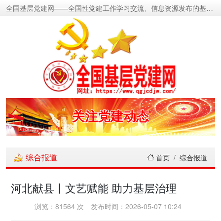
全国基层党建网——全国性党建工作学习交流、信息资源发布的基层党建新闻门户网
密切党群关系
传递党的声音
关注党建动态
展示党建成果
综合报道
首页
综合报道
宣传党建成就
河北献县丨文艺赋能 助力基层治理
传播党建理论
浏览：81564 次
发布时间：2026-05-07 10:24