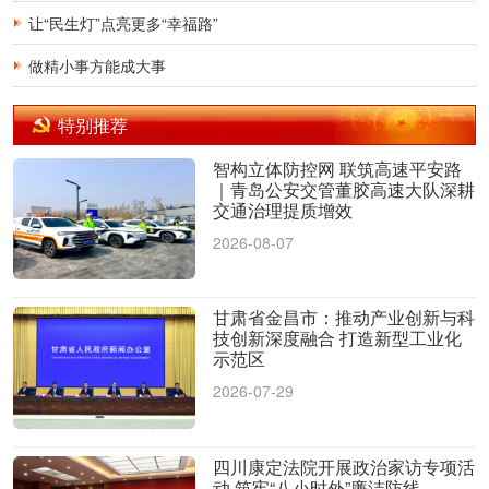
让“民生灯”点亮更多“幸福路”
做精小事方能成大事
特别推荐
智构立体防控网 联筑高速平安路
｜青岛公安交管董胶高速大队深耕
交通治理提质增效
2026-08-07
甘肃省金昌市：推动产业创新与科
技创新深度融合 打造新型工业化
示范区
2026-07-29
四川康定法院开展政治家访专项活
动 筑牢“八小时外”廉洁防线