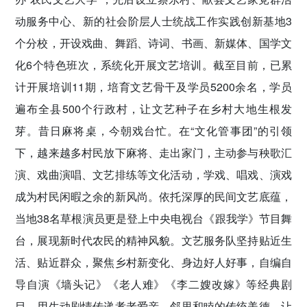
动服务中心、新的社会阶层人士统战工作实践创新基地3
个分校，开设戏曲、舞蹈、诗词、书画、新媒体、国学文
化6个特色班次，系统化开展文艺培训。截至目前，已累
计开展培训11期，培育文艺骨干及学员5200余名，学员
遍布全县500个行政村，让文艺种子在乡村大地生根发
芽。昔日麻将桌，今朝戏台忙。在“文化管事团”的引领
下，越来越多村民放下麻将、走出家门，主动参与秧歌汇
演、戏曲演唱、文艺排练等文化活动，学戏、唱戏、演戏
成为村民闲暇之余的新风尚。依托深厚的民间文艺底蕴，
当地38名草根演员更是登上中央电视台《跟我学》节目舞
台，展现新时代农民的精神风貌。文艺服务队坚持贴近生
活、贴近群众，聚焦乡村新变化、身边好人好事，自编自
导自演《墙头记》《老人难》《李二嫂改嫁》等经典剧
目，用生动剧情传递孝老爱亲、邻里和睦的传统美德，让