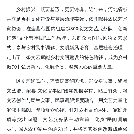
密切党群关系
乡村振兴，既要塑形，更要铸魂。近年来，河北省献
县立足乡村文化建设与基层治理实际，依托献县农民艺术
传递党的声音
家协会，在全县范围内组建起300余支文艺服务队，创新
打造“文化管事团”工作品牌，以群众喜闻乐见的文艺形
式，参与乡村民事调解、文明新风培育、基层社会治理，
走出了一条文艺赋能乡村文明建设的特色路径，成为乡村
振兴中弘扬新风、化解矛盾、凝聚民心的重要力量。
以文艺润民心，巧管民事解民忧。
群众身边事，皆是
文艺源。献县“文化管事团”始终扎根乡村、贴近群众，将
文艺创作与民生实事、民事调解深度融合，用文艺力量化
解邻里隔阂、理顺群众心结。针对农村高价彩礼、家庭矛
盾等突出问题，文艺服务队主动靠前，化身“民间调解
员”，深入农户家中沟通劝导，并将真实案例改编成通俗