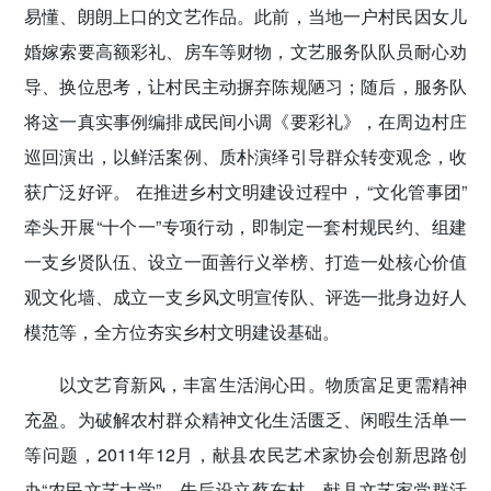
易懂、朗朗上口的文艺作品。此前，当地一户村民因女儿
婚嫁索要高额彩礼、房车等财物，文艺服务队队员耐心劝
导、换位思考，让村民主动摒弃陈规陋习；随后，服务队
将这一真实事例编排成民间小调《要彩礼》，在周边村庄
巡回演出，以鲜活案例、质朴演绎引导群众转变观念，收
获广泛好评。 在推进乡村文明建设过程中，“文化管事团”
牵头开展“十个一”专项行动，即制定一套村规民约、组建
一支乡贤队伍、设立一面善行义举榜、打造一处核心价值
观文化墙、成立一支乡风文明宣传队、评选一批身边好人
模范等，全方位夯实乡村文明建设基础。
以文艺育新风，丰富生活润心田。
物质富足更需精神
充盈。为破解农村群众精神文化生活匮乏、闲暇生活单一
等问题，2011年12月，献县农民艺术家协会创新思路创
办“农民文艺大学”，先后设立蔡东村、献县文艺家党群活