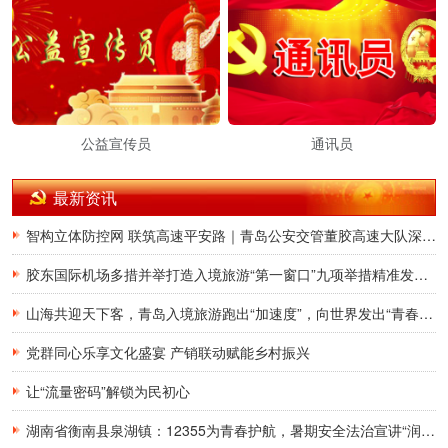
公益宣传员
通讯员
最新资讯
智构立体防控网 联筑高速平安路｜青岛公安交管董胶高速大队深耕交通治理提质增效
胶东国际机场多措并举打造入境旅游“第一窗口”九项举措精准发力，助力青岛建设国际滨海旅游度假胜地
山海共迎天下客，青岛入境旅游跑出“加速度”，向世界发出“青春之约”
党群同心乐享文化盛宴 产销联动赋能乡村振兴
让“流量密码”解锁为民初心
湖南省衡南县泉湖镇：12355为青春护航，暑期安全法治宣讲“润”童心