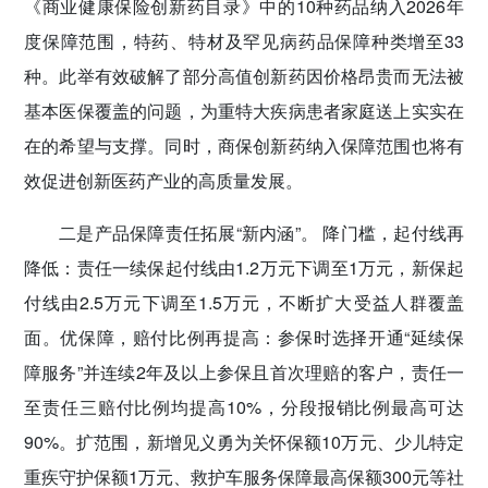
《商业健康保险创新药目录》中的10种药品纳入2026年
度保障范围，特药、特材及罕见病药品保障种类增至33
种。此举有效破解了部分高值创新药因价格昂贵而无法被
基本医保覆盖的问题，为重特大疾病患者家庭送上实实在
在的希望与支撑。同时，商保创新药纳入保障范围也将有
效促进创新医药产业的高质量发展。
二是产品保障责任拓展“新内涵”。 降门槛，起付线再
降低：责任一续保起付线由1.2万元下调至1万元，新保起
付线由2.5万元下调至1.5万元，不断扩大受益人群覆盖
面。优保障，赔付比例再提高：参保时选择开通“延续保
障服务”并连续2年及以上参保且首次理赔的客户，责任一
至责任三赔付比例均提高10%，分段报销比例最高可达
90%。扩范围，新增见义勇为关怀保额10万元、少儿特定
重疾守护保额1万元、救护车服务保障最高保额300元等社