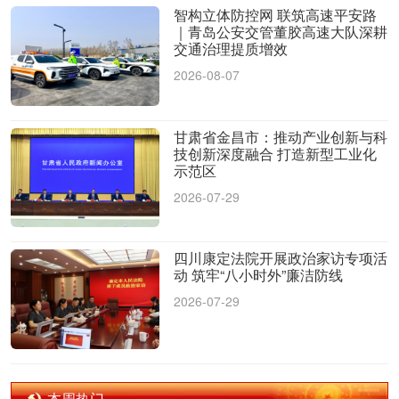
智构立体防控网 联筑高速平安路
｜青岛公安交管董胶高速大队深耕
交通治理提质增效
2026-08-07
甘肃省金昌市：推动产业创新与科
技创新深度融合 打造新型工业化
示范区
2026-07-29
四川康定法院开展政治家访专项活
动 筑牢“八小时外”廉洁防线
2026-07-29
本周热门