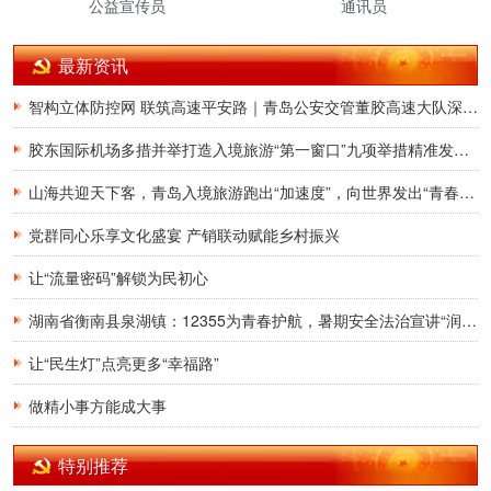
公益宣传员
通讯员
最新资讯
智构立体防控网 联筑高速平安路｜青岛公安交管董胶高速大队深耕交通治理提质增效
胶东国际机场多措并举打造入境旅游“第一窗口”九项举措精准发力，助力青岛建设国际滨海旅游度假胜地
山海共迎天下客，青岛入境旅游跑出“加速度”，向世界发出“青春之约”
党群同心乐享文化盛宴 产销联动赋能乡村振兴
让“流量密码”解锁为民初心
湖南省衡南县泉湖镇：12355为青春护航，暑期安全法治宣讲“润”童心
让“民生灯”点亮更多“幸福路”
做精小事方能成大事
特别推荐