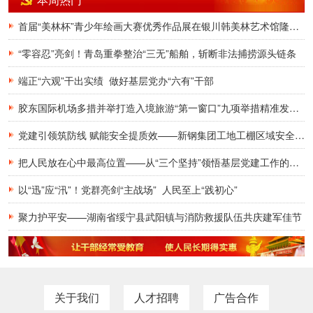
首届“美林杯”青少年绘画大赛优秀作品展在银川韩美林艺术馆隆重开幕
“零容忍”亮剑！青岛重拳整治“三无”船舶，斩断非法捕捞源头链条
端正“六观”干出实绩 做好基层党办“六有”干部
胶东国际机场多措并举打造入境旅游“第一窗口”九项举措精准发力，助力青岛建设国际滨海旅游度假胜地
党建引领筑防线 赋能安全提质效——新钢集团工地工棚区域安全管理创新实践研究
把人民放在心中最高位置——从“三个坚持”领悟基层党建工作的为民初心
以“迅”应“汛”！党群亮剑“主战场” 人民至上“践初心”
聚力护平安——湖南省绥宁县武阳镇与消防救援队伍共庆建军佳节
关于我们
人才招聘
广告合作