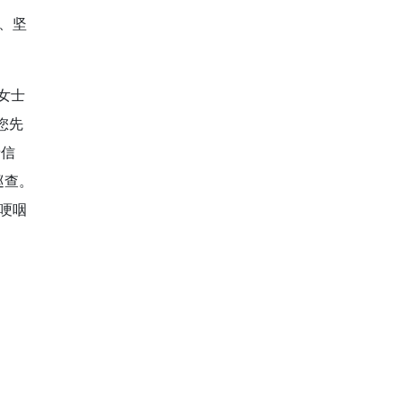
、坚
女士
您先
录信
巡查。
哽咽