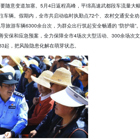
不要随意变道加塞。5月4日返程高峰，平绵高速武都段车流量大
往车辆。假期内，全市共启动临时执勤点72个、农村交通安全劝
疏导旅游车辆6300余台次，为群众出行筑起安全畅通的 “防护墙”
善安保和应急预案，全力保障全市4场次大型活动、300余场次
33起，把风险隐患化解在萌芽状态。