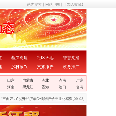
站内搜索
网站地图
【加入收藏】
动态
成果
成就
理论
道
基层党建
社区天地
智慧党建
建
乡村振兴
文旅康养
政务推广
关系
山东
内蒙古
湖北
湖南
广东
声音
河南
黑龙江
香港
澳门
台湾
向发力”提升经济单位领导班子专业化指数
[09-03]
济南市退役军人就业