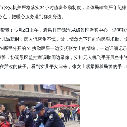
市公安机关严格落实24小时值班备勤制度，全体民辅警严守纪律
服务点，把暖心服务送到群众身边。
帮我！”5月2日上午，宕昌县官鹅沟5A级景区游客中心，游客张
女儿游玩时，因人流密集不慎走散，情急之下只能向民警求助。“
在哪里分开的？”执勤民警一边安抚张女士的情绪，一边详细记
民警，协调景区监控室调取周边录像，安排无人机飞手开展空中
正在哭泣的孩子。看到女儿平安归来，张女士紧紧握着民警的手，