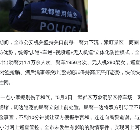
期间，全市公安机关坚持关口前移、警力下沉，紧盯景区、商圈
防优势，统筹“步巡+车巡+视频巡+无人机巡”立体化防控模式，
动警力1.1万余人次、警车1956台次、无人机280架次，巡
始终对盗抢骗、酒后滋事等突出违法犯罪保持高压严打态势，快侦
控网。
一点小摩擦别伤了和气。”5月3日，武都区万象洞景区停车场，
拥堵，周边巡逻的民警立刻上前处置。民警一边将双方引导至不
险事宜，不到10分钟就让双方便握手言和，连连向民警道谢。与
4小时网上巡查管控，全市未发生有影响的舆情事件，实现网上网