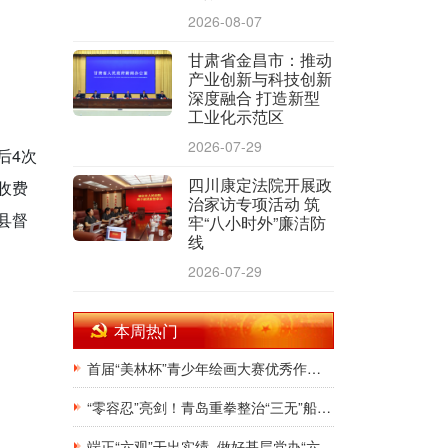
2026-08-07
甘肃省金昌市：推动
产业创新与科技创新
深度融合 打造新型
工业化示范区
2026-07-29
后4次
四川康定法院开展政
收费
治家访专项活动 筑
县督
牢“八小时外”廉洁防
线
2026-07-29
本周热门
首届“美林杯”青少年绘画大赛优秀作品展在银川韩美林艺术馆隆重开幕
“零容忍”亮剑！青岛重拳整治“三无”船舶，斩断非法捕捞源头链条
端正“六观”干出实绩 做好基层党办“六有”干部