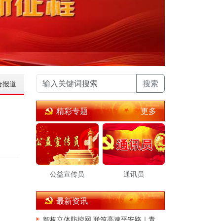
搜索
合报道
更多
精彩专题
公益宣传员
通讯员
最新资讯
智构立体防控网 联筑高速平安路｜青岛公安交管董胶高速大队深耕交通治理提质增效