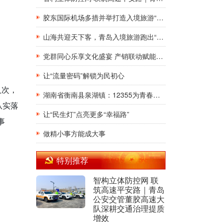
胶东国际机场多措并举打造入境旅游“第一窗口”九项举措精准发力，助力青岛建设国际滨海旅游度假胜地
山海共迎天下客，青岛入境旅游跑出“加速度”，向世界发出“青春之约”
党群同心乐享文化盛宴 产销联动赋能乡村振兴
让“流量密码”解锁为民初心
人次，
湖南省衡南县泉湖镇：12355为青春护航，暑期安全法治宣讲“润”童心
从实落
让“民生灯”点亮更多“幸福路”
事
做精小事方能成大事
特别推荐
智构立体防控网 联
筑高速平安路｜青岛
公安交管董胶高速大
队深耕交通治理提质
增效