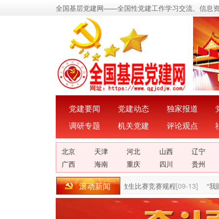
全国基层党建网——全国性党建工作学习交流、信息
党建要闻
党建动态
独家报道
调研专题
机关党建
评论观点
北京
天津
河北
山西
辽宁
广西
海南
重庆
四川
贵州
滚动新闻
”
[03-12]
第二届全国公开水域桨板救生比赛竞赛规程
[09-13]
“我眼中