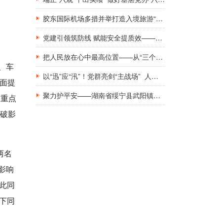
胶东国际机场多措并举打造入境旅游“第一窗口”九项举措精准发力，助力青岛建设国际滨海旅游度假胜地
党建引领筑防线 赋能安全提质效——新钢集团工地工棚区域安全管理创新实践研究
把人民放在心中最高位置——从“三个坚持”领悟基层党建工作的为民初心
、车
以“迅”应“汛”！党群亮剑“主战场” 人民至上“践初心”
全面提
聚力护平安——湖南省绥宁县武阳镇与消防救援队伍共庆建军佳节
查重点
快破影
两名
影响
此同
下同