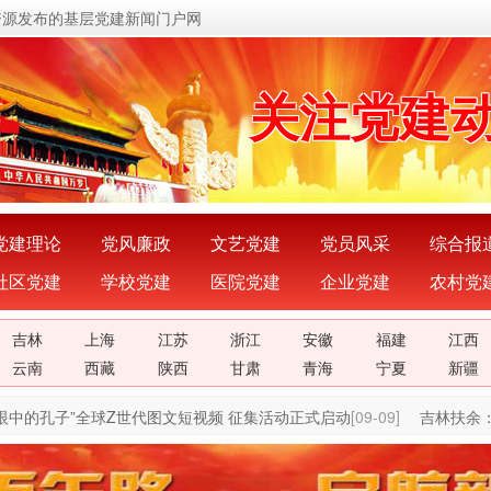
资源发布的基层党建新闻门户网
关注党建
展示党建
宣传党建
传播党建
党建理论
党风廉政
文艺党建
党员风采
综合报
社区党建
学校党建
医院党建
企业党建
农村党
密切党群
吉林
上海
江苏
浙江
安徽
福建
江西
传递党的
云南
西藏
陕西
甘肃
青海
宁夏
新疆
的孔子”全球Z世代图文短视频 征集活动正式启动
[09-09]
吉林扶余：“三