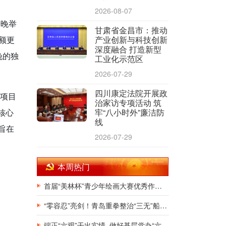
2026-08-07
傍晚举
甘肃省金昌市：推动
额更
产业创新与科技创新
深度融合 打造新型
晚的独
工业化示范区
2026-07-29
四川康定法院开展政
赛项目
治家访专项活动 筑
核心
牢“八小时外”廉洁防
线
旨在
2026-07-29
本周热门
首届“美林杯”青少年绘画大赛优秀作品展在银川韩美林艺术馆隆重开幕
“零容忍”亮剑！青岛重拳整治“三无”船舶，斩断非法捕捞源头链条
端正“六观”干出实绩 做好基层党办“六有”干部