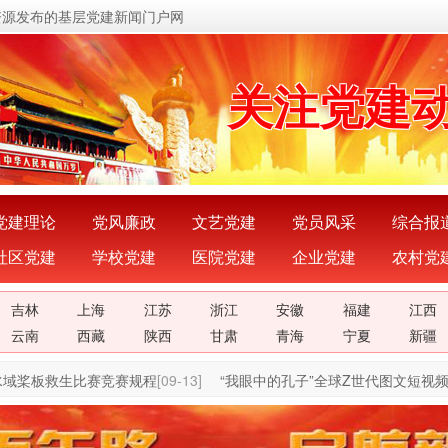
资源发布的基层党建新闻门户网
传递党的
关注党建
展示党建
宣传党建
党建理论
党风廉政
文艺党建
党员风采
综合报
社区党建
学校党建
医院党建
企业党建
农村党
传播党建
吉林
上海
江苏
浙江
安徽
福建
江西
密切党群
云南
西藏
陕西
甘肃
青海
宁夏
新疆
桨板救生比赛竞赛规程
[09-13]
“我眼中的孔子”全球Z世代图文短视频 
传递党的