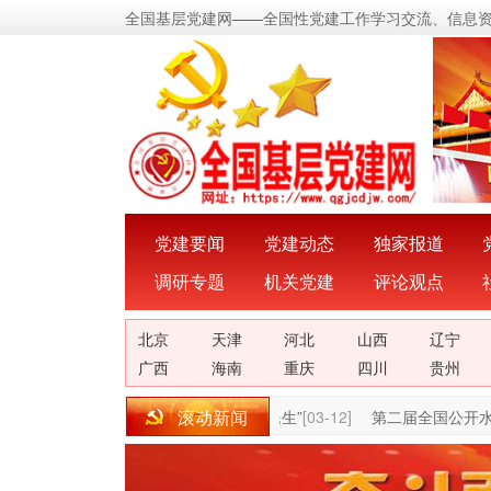
全国基层党建网——全国性党建工作学习交流、信息
党建要闻
党建动态
独家报道
调研专题
机关党建
评论观点
北京
天津
河北
山西
辽宁
广西
海南
重庆
四川
贵州
滚动新闻
河北大名丨深耕“小警务”服务“大民生”
[03-12]
第二届全国公开水域