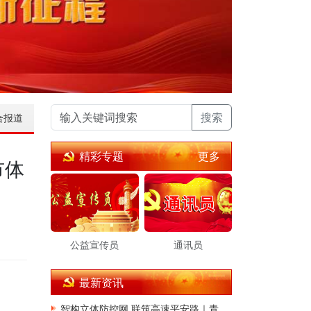
搜索
合报道
更多
精彩专题
市体
公益宣传员
通讯员
最新资讯
智构立体防控网 联筑高速平安路｜青岛公安交管董胶高速大队深耕交通治理提质增效