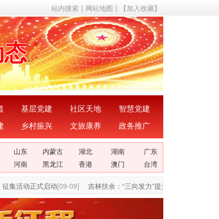
站内搜索
网站地图
【加入收藏】
声音
动态
成果
成就
道
基层党建
社区天地
智慧党建
建
乡村振兴
文旅康养
政务推广
理论
山东
内蒙古
湖北
湖南
广东
关系
河南
黑龙江
香港
澳门
台湾
征集活动正式启动
[09-09]
吉林扶余：“三向发力”提升经济单位领导班子
声音