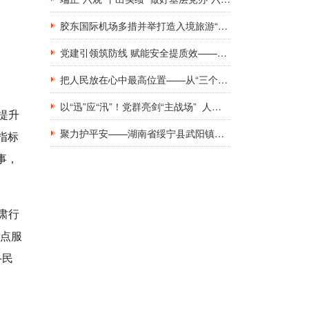
胶东国际机场多措并举打造入境旅游“第一窗口”九项举措精准发力，助力青岛建设国际滨海旅游度假胜地
党建引领筑防线 赋能安全提质效——新钢集团工地工棚区域安全管理创新实践研究
把人民放在心中最高位置——从“三个坚持”领悟基层党建工作的为民初心
以“迅”应“汛”！党群亮剑“主战场” 人民至上“践初心”
提升
聚力护平安——湖南省绥宁县武阳镇与消防救援队伍共庆建军佳节
指标
事，
肃行
重点服
+民