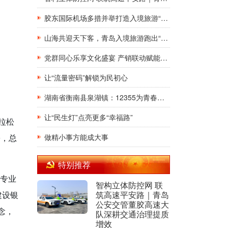
胶东国际机场多措并举打造入境旅游“第一窗口”九项举措精准发力，助力青岛建设国际滨海旅游度假胜地
山海共迎天下客，青岛入境旅游跑出“加速度”，向世界发出“青春之约”
党群同心乐享文化盛宴 产销联动赋能乡村振兴
让“流量密码”解锁为民初心
湖南省衡南县泉湖镇：12355为青春护航，暑期安全法治宣讲“润”童心
让“民生灯”点亮更多“幸福路”
拉松
松，总
做精小事方能成大事
特别推荐
和专业
智构立体防控网 联
建设银
筑高速平安路｜青岛
公安交管董胶高速大
念，
队深耕交通治理提质
增效