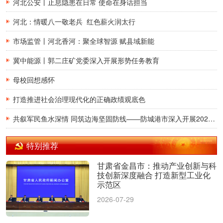
河北公安丨止息隐患在日常 使命在身话担当
河北：情暖八一敬老兵 红色薪火润太行
市场监管丨河北香河：聚全球智源 赋县域新能
冀中能源丨郭二庄矿党委深入开展形势任务教育
母校回想感怀
打造推进社会治理现代化的正确政绩观底色
共叙军民鱼水深情 同筑边海坚固防线——防城港市深入开展2026年八一建军节慰问活动
特别推荐
甘肃省金昌市：推动产业创新与科
技创新深度融合 打造新型工业化
示范区
2026-07-29