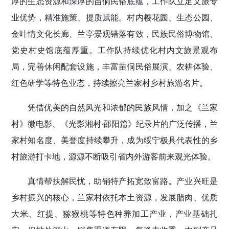
厚的生态资源和深厚的苗侗民俗底蕴，工作队立足文旅专
业优势，精准施策、提质赋能。村内樱花园、生态公园、
金叶情文化长廊、兰亭景观错落有致，民族民俗博物馆、
党史村史馆底蕴厚重。工作队持续优化村内文旅景观布
局，完善休闲配套设施，丰富苗侗民俗展演、农耕体验、
红色研学等特色业态，持续擦亮兰家村乡村旅游名片。
凭借优美的自然风光和浓郁的民族风情，加之《兰家
村》微电影、《光影湘村·邵阳篇》纪录片的广泛传播，兰
家村知名度、美誉度持续攀升，成为绥宁极具代表性的乡
村旅游打卡地，源源不断吸引省内外游客前来观光体验。
真情帮扶解民忧，助销特产拓宽致富路。产业兴旺是
乡村振兴的核心，兰家村依托本土资源，发展腊肉、优质
大米、红提、猕猴桃等特色种养加工产业，产业基础扎