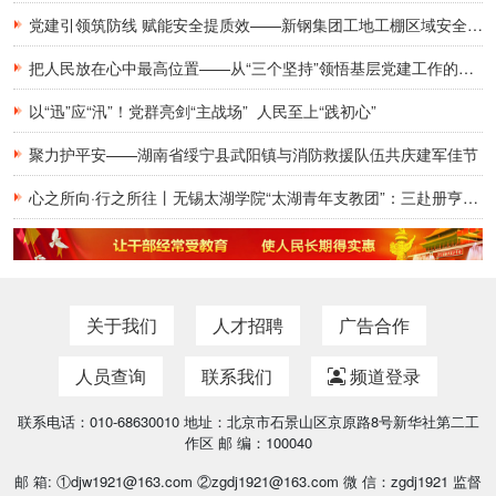
党建引领筑防线 赋能安全提质效——新钢集团工地工棚区域安全管理创新实践研究
把人民放在心中最高位置——从“三个坚持”领悟基层党建工作的为民初心
以“迅”应“汛”！党群亮剑“主战场” 人民至上“践初心”
聚力护平安——湖南省绥宁县武阳镇与消防救援队伍共庆建军佳节
心之所向·行之所往丨无锡太湖学院“太湖青年支教团”：三赴册亨，十年之约再启盛夏
关于我们
人才招聘
广告合作
人员查询
联系我们
频道登录
联系电话：010-68630010 地址：北京市石景山区京原路8号新华社第二工
作区 邮 编：100040
邮 箱: ①djw1921@163.com ②zgdj1921@163.com 微 信：zgdj1921 监督