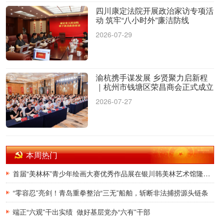
四川康定法院开展政治家访专项活
动 筑牢“八小时外”廉洁防线
2026-07-29
渝杭携手谋发展 乡贤聚力启新程
｜杭州市钱塘区荣昌商会正式成立
2026-07-27
本周热门
首届“美林杯”青少年绘画大赛优秀作品展在银川韩美林艺术馆隆重开幕
“零容忍”亮剑！青岛重拳整治“三无”船舶，斩断非法捕捞源头链条
端正“六观”干出实绩 做好基层党办“六有”干部