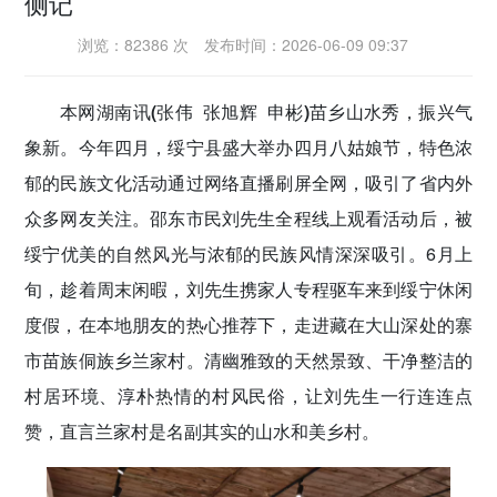
侧记
密切党群关系
浏览：82386 次
发布时间：2026-06-09 09:37
传递党的声音
本网湖南讯(张伟 张旭辉 申彬)
苗乡山水秀，振兴气
象新。今年四月，绥宁县盛大举办四月八姑娘节，特色浓
郁的民族文化活动通过网络直播刷屏全网，吸引了省内外
众多网友关注。邵东市民刘先生全程线上观看活动后，被
绥宁优美的自然风光与浓郁的民族风情深深吸引。6月上
旬，趁着周末闲暇，刘先生携家人专程驱车来到绥宁休闲
度假，在本地朋友的热心推荐下，走进藏在大山深处的寨
市苗族侗族乡兰家村。清幽雅致的天然景致、干净整洁的
村居环境、淳朴热情的村风民俗，让刘先生一行连连点
赞，直言兰家村是名副其实的山水和美乡村。