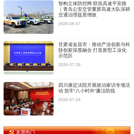
智构立体防控网 联筑高速平安路
｜青岛公安交管董胶高速大队深耕
交通治理提质增效
2026-08-07
甘肃省金昌市：推动产业创新与科
技创新深度融合 打造新型工业化
示范区
2026-07-29
四川康定法院开展政治家访专项活
动 筑牢“八小时外”廉洁防线
2026-07-29
本周热门