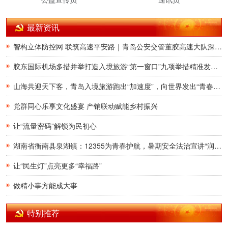
最新资讯
智构立体防控网 联筑高速平安路｜青岛公安交管董胶高速大队深耕交通治理提质增效
胶东国际机场多措并举打造入境旅游“第一窗口”九项举措精准发力，助力青岛建设国际滨海旅游度假胜地
山海共迎天下客，青岛入境旅游跑出“加速度”，向世界发出“青春之约”
党群同心乐享文化盛宴 产销联动赋能乡村振兴
让“流量密码”解锁为民初心
湖南省衡南县泉湖镇：12355为青春护航，暑期安全法治宣讲“润”童心
让“民生灯”点亮更多“幸福路”
做精小事方能成大事
特别推荐