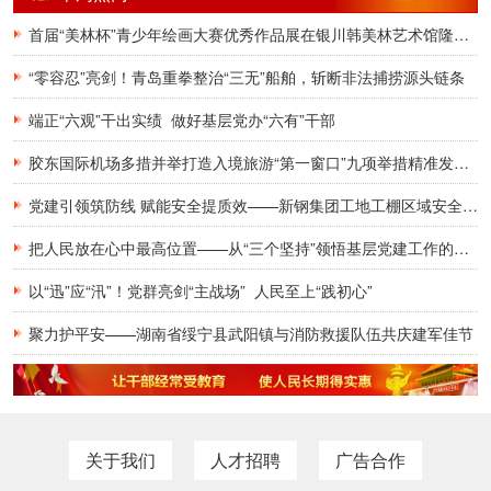
首届“美林杯”青少年绘画大赛优秀作品展在银川韩美林艺术馆隆重开幕
“零容忍”亮剑！青岛重拳整治“三无”船舶，斩断非法捕捞源头链条
端正“六观”干出实绩 做好基层党办“六有”干部
胶东国际机场多措并举打造入境旅游“第一窗口”九项举措精准发力，助力青岛建设国际滨海旅游度假胜地
党建引领筑防线 赋能安全提质效——新钢集团工地工棚区域安全管理创新实践研究
把人民放在心中最高位置——从“三个坚持”领悟基层党建工作的为民初心
以“迅”应“汛”！党群亮剑“主战场” 人民至上“践初心”
聚力护平安——湖南省绥宁县武阳镇与消防救援队伍共庆建军佳节
关于我们
人才招聘
广告合作