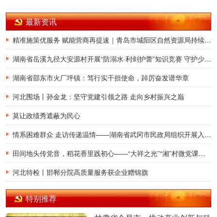
最新资讯
精准施策优服务 赋能营商再提速｜青岛市城阳区自然资源局持续升级不动产登记涉企服务 跑出改革加速度
湖南省岳溪九径大安源村开展“防溺水·利剑护蕾”知识竞赛 守护少年儿童平安暑假
湖南省邵东市火厂坪镇：笃行实干担使命，踔厉奋发谱华章
河北围场丨孙金龙：坚守党建引领之路 走向乡村振兴之巅
莫让政绩秀遮蔽为民心
情系困难群众 走访传递温情——湖南省武冈市民政局组织开展入户走访慰问活动
田间地头传党音，稻花香里践初心——“大祥之光”“湘”村微党课宣讲团走进湖南省邵阳市大祥区罗市镇和平村
河北特检丨邯郸分院高质量服务获企业赠锦旗
特别推荐