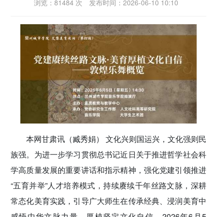
浏览：81484 次
发布时间：2026-06-10 10:10
密切党群关系
传递党的声音
本网甘肃讯（臧秀娟）
文化兴则国运兴，文化强则民
族强。为进一步学习贯彻总书记近日关于推进哲学社会科
学高质量发展的重要讲话和指示精神，强化党建引领推进
“五育并举”人才培养模式，持续赓续千年丝路文脉，深耕
常态化美育实践，引导广大师生在传承经典、浸润美育中
感悟中华文脉力量、厚植坚定文化自信。2026年6月5