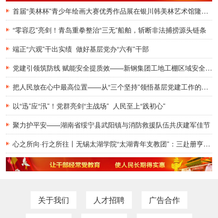
首届“美林杯”青少年绘画大赛优秀作品展在银川韩美林艺术馆隆重开幕
“零容忍”亮剑！青岛重拳整治“三无”船舶，斩断非法捕捞源头链条
端正“六观”干出实绩 做好基层党办“六有”干部
党建引领筑防线 赋能安全提质效——新钢集团工地工棚区域安全管理创新实践研究
把人民放在心中最高位置——从“三个坚持”领悟基层党建工作的为民初心
以“迅”应“汛”！党群亮剑“主战场” 人民至上“践初心”
聚力护平安——湖南省绥宁县武阳镇与消防救援队伍共庆建军佳节
心之所向·行之所往丨无锡太湖学院“太湖青年支教团”：三赴册亨，十年之约再启盛夏
关于我们
人才招聘
广告合作