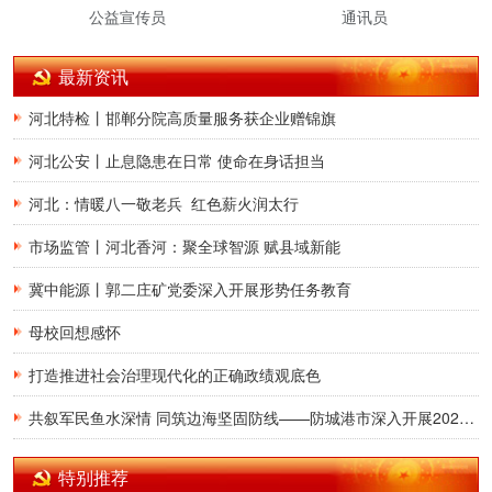
公益宣传员
通讯员
最新资讯
河北特检丨邯郸分院高质量服务获企业赠锦旗
河北公安丨止息隐患在日常 使命在身话担当
河北：情暖八一敬老兵 红色薪火润太行
市场监管丨河北香河：聚全球智源 赋县域新能
冀中能源丨郭二庄矿党委深入开展形势任务教育
母校回想感怀
打造推进社会治理现代化的正确政绩观底色
共叙军民鱼水深情 同筑边海坚固防线——防城港市深入开展2026年八一建军节慰问活动
特别推荐