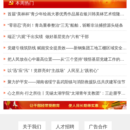
本周热门
首届“美林杯”青少年绘画大赛优秀作品展在银川韩美林艺术馆隆重开幕
“零容忍”亮剑！青岛重拳整治“三无”船舶，斩断非法捕捞源头链条
端正“六观”干出实绩 做好基层党办“六有”干部
党建引领筑防线 赋能安全提质效——新钢集团工地工棚区域安全管理创新实践研究
把人民放在心中最高位置——从“三个坚持”领悟基层党建工作的为民初心
以“迅”应“汛”！党群亮剑“主战场” 人民至上“践初心”
聚力护平安——湖南省绥宁县武阳镇与消防救援队伍共庆建军佳节
心之所向·行之所往丨无锡太湖学院“太湖青年支教团”：三赴册亨，十年之约再启盛夏
关于我们
人才招聘
广告合作