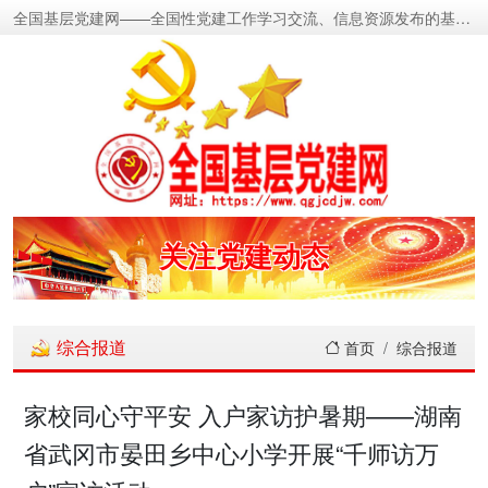
全国基层党建网——全国性党建工作学习交流、信息资源发布的基层党建新闻门户网
密切党群关系
传递党的声音
关注党建动态
展示党建成果
宣传党建成就
综合报道
首页
综合报道
传播党建理论
家校同心守平安 入户家访护暑期——湖南
省武冈市晏田乡中心小学开展“千师访万
密切党群关系