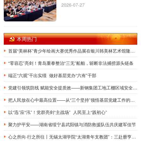
2026-07-27
本周热门
首届“美林杯”青少年绘画大赛优秀作品展在银川韩美林艺术馆隆重开幕
“零容忍”亮剑！青岛重拳整治“三无”船舶，斩断非法捕捞源头链条
端正“六观”干出实绩 做好基层党办“六有”干部
党建引领筑防线 赋能安全提质效——新钢集团工地工棚区域安全管理创新实践研究
把人民放在心中最高位置——从“三个坚持”领悟基层党建工作的为民初心
以“迅”应“汛”！党群亮剑“主战场” 人民至上“践初心”
聚力护平安——湖南省绥宁县武阳镇与消防救援队伍共庆建军佳节
心之所向·行之所往丨无锡太湖学院“太湖青年支教团”：三赴册亨，十年之约再启盛夏