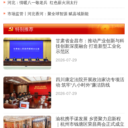
河北：情暖八一敬老兵 红色薪火润太行
市场监管丨河北香河：聚全球智源 赋县域新能
特别推荐
甘肃省金昌市：推动产业创新与科
技创新深度融合 打造新型工业化
示范区
2026-07-29
四川康定法院开展政治家访专项活
动 筑牢“八小时外”廉洁防线
2026-07-29
渝杭携手谋发展 乡贤聚力启新程
｜杭州市钱塘区荣昌商会正式成立