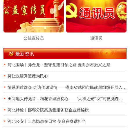
公益宣传员
通讯员
最新资讯
河北围场丨孙金龙：坚守党建引领之路 走向乡村振兴之巅
莫让政绩秀遮蔽为民心
情系困难群众 走访传递温情——湖南省武冈市民政局组织开展入户走访慰问活动
田间地头传党音，稻花香里践初心——“大祥之光”“湘”村微党课宣讲团走进湖南省邵阳市大祥区罗市镇和平村
河北特检丨邯郸分院高质量服务获企业赠锦旗
河北公安丨止息隐患在日常 使命在身话担当