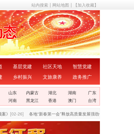
站内搜索
网站地图
【加入收藏】
声音
动态
成果
成就
道
基层党建
社区天地
智慧党建
建
乡村振兴
文旅康养
政务推广
理论
山东
内蒙古
湖北
湖南
广东
关系
河南
黑龙江
香港
澳门
台湾
案》
[02-26]
各地“新春第一会”释放高质量发展强劲信号
[02-11]
助力企
声音