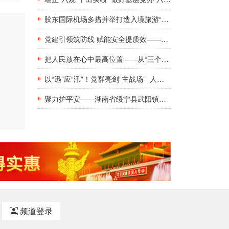
胶东国际机场多措并举打造入境旅游“第一窗口”九项举措精准发力，助力青岛建设国际滨海旅游度假胜地
党建引领筑防线 赋能安全提质效——新钢集团工地工棚区域安全管理创新实践研究
把人民放在心中最高位置——从“三个坚持”领悟基层党建工作的为民初心
以“迅”应“汛”！党群亮剑“主战场” 人民至上“践初心”
聚力护平安——湖南省绥宁县武阳镇与消防救援队伍共庆建军佳节
频道登录