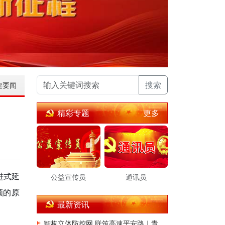
搜索
建要闻
更多
精彩专题
进式延
公益宣传员
通讯员
顾的原
最新资讯
智构立体防控网 联筑高速平安路｜青岛公安交管董胶高速大队深耕交通治理提质增效