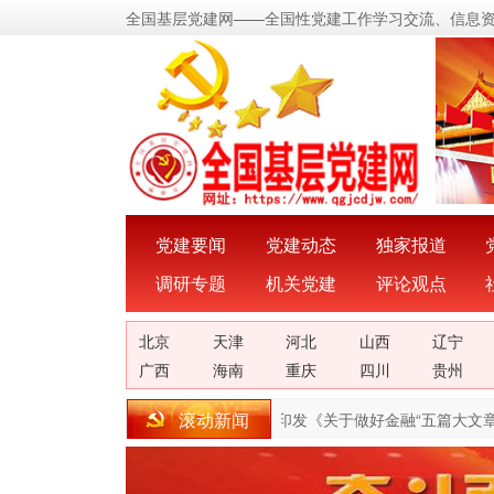
全国基层党建网——全国性党建工作学习交流、信息
党建要闻
党建动态
独家报道
调研专题
机关党建
评论观点
北京
天津
河北
山西
辽宁
广西
海南
重庆
四川
贵州
滚动新闻
消费展现新活力
[02-23]
国务院办公厅印发《关于做好金融“五篇大文章”