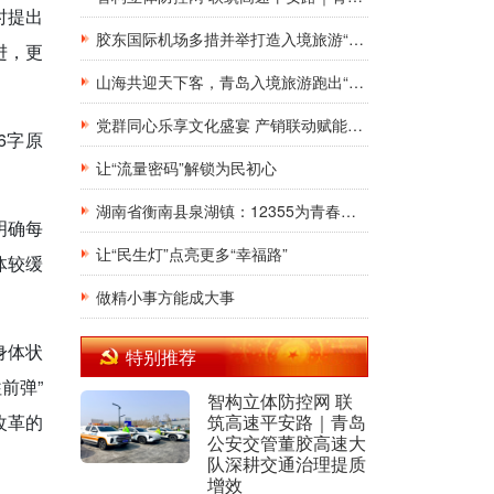
时提出
胶东国际机场多措并举打造入境旅游“第一窗口”九项举措精准发力，助力青岛建设国际滨海旅游度假胜地
进，更
山海共迎天下客，青岛入境旅游跑出“加速度”，向世界发出“青春之约”
党群同心乐享文化盛宴 产销联动赋能乡村振兴
6字原
让“流量密码”解锁为民初心
湖南省衡南县泉湖镇：12355为青春护航，暑期安全法治宣讲“润”童心
明确每
让“民生灯”点亮更多“幸福路”
体较缓
做精小事方能成大事
身体状
特别推荐
前弹”
智构立体防控网 联
改革的
筑高速平安路｜青岛
公安交管董胶高速大
队深耕交通治理提质
增效