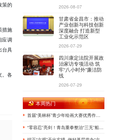
政策的
2026-08-07
甘肃省金昌市：推动
产业创新与科技创新
策措施
深度融合 打造新型
工业化示范区
相应调
2026-07-29
出台具
四川康定法院开展政
治家访专项活动 筑
牢“八小时外”廉洁防
义。各
线
2026-07-29
本周热门
首届“美林杯”青少年绘画大赛优秀作品展在银川韩美林艺术馆隆重开幕
“零容忍”亮剑！青岛重拳整治“三无”船舶，斩断非法捕捞源头链条
端正“六观”干出实绩 做好基层党办“六有”干部