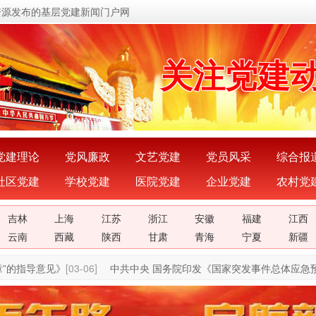
资源发布的基层党建新闻门户网
传递党的
关注党建
展示党建
宣传党建
党建理论
党风廉政
文艺党建
党员风采
综合报
社区党建
学校党建
医院党建
企业党建
农村党
传播党建
吉林
上海
江苏
浙江
安徽
福建
江西
密切党群
云南
西藏
陕西
甘肃
青海
宁夏
新疆
的指导意见》
[03-06]
中共中央 国务院印发《国家突发事件总体应急预
传递党的