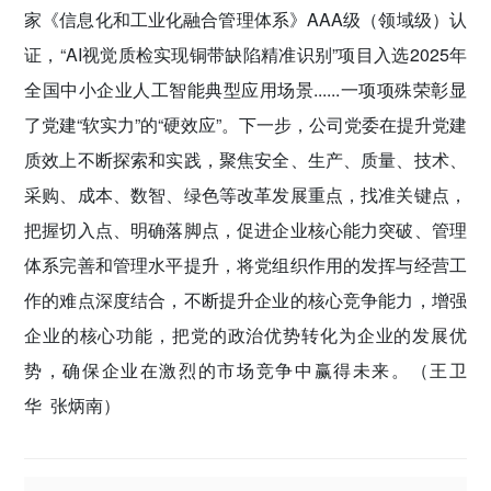
家《信息化和工业化融合管理体系》AAA级（领域级）认
证，“AI视觉质检实现铜带缺陷精准识别”项目入选2025年
全国中小企业人工智能典型应用场景......一项项殊荣彰显
了党建“软实力”的“硬效应”。下一步，公司党委在提升党建
质效上不断探索和实践，聚焦安全、生产、质量、技术、
采购、成本、数智、绿色等改革发展重点，找准关键点，
把握切入点、明确落脚点，促进企业核心能力突破、管理
体系完善和管理水平提升，将党组织作用的发挥与经营工
作的难点深度结合，不断提升企业的核心竞争能力，增强
企业的核心功能，把党的政治优势转化为企业的发展优
势，确保企业在激烈的市场竞争中赢得未来。
（王卫
华 张炳南）