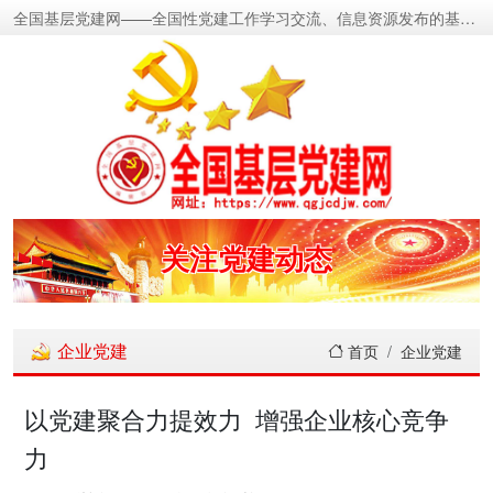
全国基层党建网——全国性党建工作学习交流、信息资源发布的基层党建新闻门户网
密切党群关系
传递党的声音
关注党建动态
展示党建成果
企业党建
首页
企业党建
宣传党建成就
以党建聚合力提效力 增强企业核心竞争
力
传播党建理论