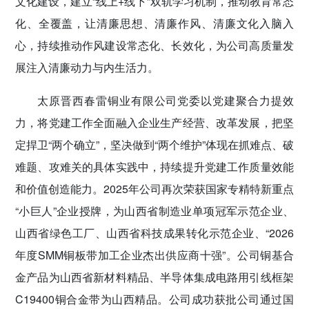
文化建设，建立“线上+线下”双轨学习机制，推动教育常态
化、全覆盖，让清廉思想、清廉作风、清廉文化入脑入
心，持续推动作风建设常态化、长效化，为公司高质量发
展注入清廉动力与内生活力。
太原晋西春雷铜业有限公司党委以党建聚合力提效
力，将党建工作全面融入企业生产经营、改革发展，把坚
定捍卫“两个确立”，坚决做到“两个维护”体现在抓难点、破
难题、攻难关的具体实践中，持续提升党建工作质量效能
和价值创造能力。2025年公司再次荣获国家专精特新重点
“小巨人”企业授牌，为山西省制造业单项冠军示范企业、
山西省绿色工厂、山西省科技成果转化示范企业、“2026
年度SMM铜板带加工企业杰出供应商十强”。公司铜基合
金产品为山西省新材料精品、半导体集成电路用引线框架
C19400铜合金带为山西精品。公司成功获批公司通过国