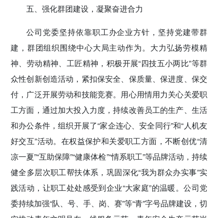
五、强化群团建设，凝聚奋进合力
公司党委坚持依靠职工办企业方针，坚持党建带群
建，群团组织围绕中心大局主动作为。大力弘扬劳模精
神、劳动精神、工匠精神，积极开展“四技五小两比”等群
众性创新创造活动，紧扣保安全、保质量、保进度、保交
付，广泛开展劳动和技能竞赛。用心用情用力关心关爱职
工方面，通过加大投入力度，持续改善员工的生产、生活
和办公条件，组织开展了“家企连心、安全同行”和“人机友
好交互”活动。在权益保护和关爱职工方面，不断创优“清
凉一夏”“互助保障”“健康体检”“情系职工”等品牌活动，持续
健全多层次职工帮扶体系，巩固深化“我为群众办实事”实
践活动，让职工处处感受到企业“大家庭”的温暖。公司党
委持续加强“队、号、手、岗、赛”等“青”字号品牌建设，切