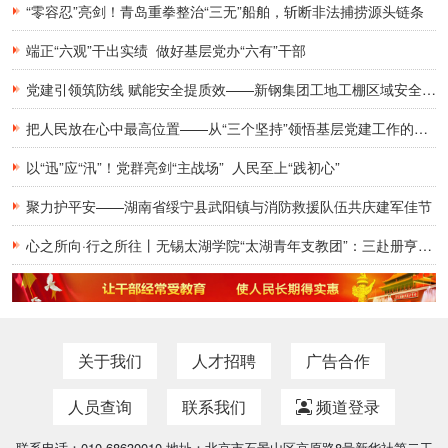
“零容忍”亮剑！青岛重拳整治“三无”船舶，斩断非法捕捞源头链条
端正“六观”干出实绩 做好基层党办“六有”干部
党建引领筑防线 赋能安全提质效——新钢集团工地工棚区域安全管理创新实践研究
把人民放在心中最高位置——从“三个坚持”领悟基层党建工作的为民初心
以“迅”应“汛”！党群亮剑“主战场” 人民至上“践初心”
聚力护平安——湖南省绥宁县武阳镇与消防救援队伍共庆建军佳节
心之所向·行之所往丨无锡太湖学院“太湖青年支教团”：三赴册亨，十年之约再启盛夏
关于我们
人才招聘
广告合作
人员查询
联系我们
频道登录
联系电话：010-68630010 地址：北京市石景山区京原路8号新华社第二工