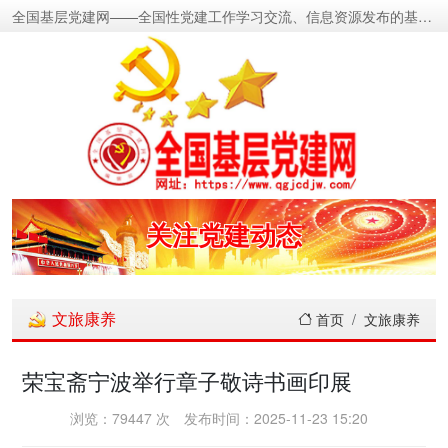
全国基层党建网——全国性党建工作学习交流、信息资源发布的基层党建新闻门户网
密切党群关系
传递党的声音
关注党建动态
展示党建成果
文旅康养
首页
文旅康养
宣传党建成就
荣宝斋宁波举行章子敬诗书画印展
传播党建理论
浏览：79447 次
发布时间：2025-11-23 15:20