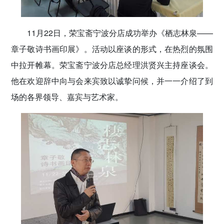
11月22日，荣宝斋宁波分店成功举办《栖志林泉——
章子敬诗书画印展》。活动以座谈的形式，在热烈的氛围
中拉开帷幕。荣宝斋宁波分店总经理洪贤兴主持座谈会。
他在欢迎辞中向与会来宾致以诚挚问候，并一一介绍了到
场的各界领导、嘉宾与艺术家。