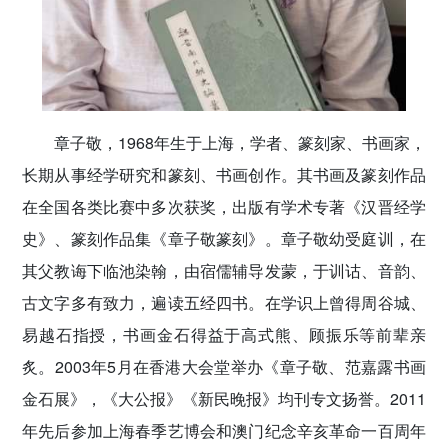
章子敬，1968年生于上海，学者、篆刻家、书画家，
长期从事经学研究和篆刻、书画创作。其书画及篆刻作品
在全国各类比赛中多次获奖，出版有学术专著《汉晋经学
史》、篆刻作品集《章子敬篆刻》。章子敬幼受庭训，在
其父教诲下临池染翰，由宿儒辅导发蒙，于训诂、音韵、
古文字多有致力，遍读五经四书。在学识上曾得周谷城、
易越石指授，书画金石得益于高式熊、顾振乐等前辈亲
炙。2003年5月在香港大会堂举办《章子敬、范嘉露书画
金石展》，《大公报》《新民晚报》均刊专文扬誉。2011
年先后参加上海春季艺博会和澳门纪念辛亥革命一百周年