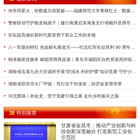
传井冈星火，绘数媒兴宿新篇——福建师范大学青耕红土・数媒兴宿实践队赴井冈山开展“井冈情·中国梦”专项实践
警银联动守护银发钱袋子｜建行南通启东海复支行堵截抖音诱导 “充电宝投资” 新型诈骗
切实提高做好新时代新形势下群众工作的本领
八一军旗别样红 热血献礼敬老兵——纪念红军长征胜利 90 周年暨慰问军休干部座谈在津举行
精准施策优服务 赋能营商再提速｜青岛市城阳区自然资源局持续升级不动产登记涉企服务 跑出改革加速度
湖南省岳溪九径大安源村开展“防溺水·利剑护蕾”知识竞赛 守护少年儿童平安暑假
湖南省邵东市火厂坪镇：笃行实干担使命，踔厉奋发谱华章
河北围场丨孙金龙：坚守党建引领之路 走向乡村振兴之巅
特别推荐
甘肃省金昌市：推动产业创新与科
技创新深度融合 打造新型工业化
示范区