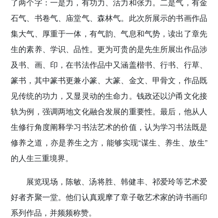
了两个字：一是力，有功力、活力和张力。二是气，有金
石气、书卷气、庙堂气、森林气。此次所展示的书画作品
集大气、厚重于一体，有气韵、气息和气势，读出了章先
生的素养、学识、品性。更为可贵的是先生所展出作品涉
及书、画、印，在书法作品中又涵盖楷书、行书、行草、
篆书，其中篆书更兼小篆、大篆、金文、甲骨文，作品既
见传统的功力，又显灵动的生命力。钱政还以沪甬文化接
轨为例，强调两地文化融合发展的重要性。最后，他从人
生修行角度阐释学习书法艺术的价值，认为学习书法既是
修养之道，亦是养生之方，能够实现“谋生、养生、放生”
的人生三重境界。
展览现场，陈敏、汤将胜、韩健丰、祁爱玲等艺术爱
好者齐聚一堂。他们认真观摩了章子敬艺术家的诗书画印
系列作品，并频频称赞。