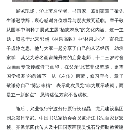
展览现场，沪上著名学者、书画家、篆刻家章子敬先
生谦逊致辞，衷心感谢各位领导与朋友拨冗莅临。章子敬
从国学中阐释了展览主题“栖志林泉”的文化内涵。这一主
题，取意于北宋郭熙《林泉高致》中“林泉之心”，寄托庄
子虚静之思。他与大家一起分享了自己的从艺经历：幼承
家学，其父为著名画家陈丹青的启蒙老师，十二三岁时舍
西画而专攻传统诗书画印，在父亲“此艺非仅笔墨，更需
国学根基”的教诲下，从《左传》启蒙，修习至今。章子
敬谦称自己“博涉未精”，表示此次展览“非为展示成就，而
是立一新起点”，恳请诸位方家不吝赐教。
随后，兴业银行宁波分行原行长程晶、龙元建设集团
副总裁肖坚武、中国书法家协会会员兼浙江书法百家赵宏
桢、齐派第四代传人及中国国家画院吴悦石导师助教黄建