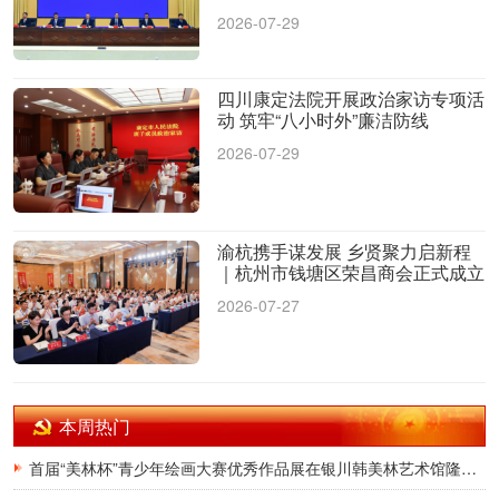
2026-07-29
四川康定法院开展政治家访专项活
动 筑牢“八小时外”廉洁防线
2026-07-29
渝杭携手谋发展 乡贤聚力启新程
｜杭州市钱塘区荣昌商会正式成立
2026-07-27
本周热门
首届“美林杯”青少年绘画大赛优秀作品展在银川韩美林艺术馆隆重开幕