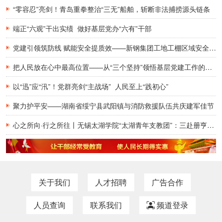
“零容忍”亮剑！青岛重拳整治“三无”船舶，斩断非法捕捞源头链条
端正“六观”干出实绩 做好基层党办“六有”干部
党建引领筑防线 赋能安全提质效——新钢集团工地工棚区域安全管理创新实践研究
把人民放在心中最高位置——从“三个坚持”领悟基层党建工作的为民初心
以“迅”应“汛”！党群亮剑“主战场” 人民至上“践初心”
聚力护平安——湖南省绥宁县武阳镇与消防救援队伍共庆建军佳节
心之所向·行之所往丨无锡太湖学院“太湖青年支教团”：三赴册亨，十年之约再启盛夏
关于我们
人才招聘
广告合作
人员查询
联系我们
频道登录