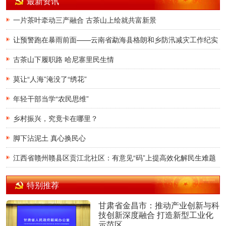
最新资讯
一片茶叶牵动三产融合 古茶山上绘就共富新景
让预警跑在暴雨前面——云南省勐海县格朗和乡防汛减灾工作纪实
古茶山下履职路 哈尼寨里民生情
莫让“人海”淹没了“绣花”
年轻干部当学“农民思维”
乡村振兴，究竟卡在哪里？
脚下沾泥土 真心换民心
江西省赣州赣县区贡江北社区：有意见“码”上提高效化解民生难题
特别推荐
甘肃省金昌市：推动产业创新与科
技创新深度融合 打造新型工业化
示范区