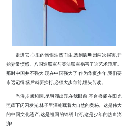
走进它,心里的憎恨油然而生,想到圆明园两次损害,开
始异常愤怒。八国造联军与英法联军祸害了这艺术瑰宝。
那时中国并不强大,现在中国强大了;作为华夏少年,我们要
永远记得:落后就要挨打,必须大步向前,埋头苦读。
当漫步颐和园,昆明湖出现在我眼前,亭台楼阁在阳光
照耀下闪闪发光,林子里深处藏着大自然的奥秘。这是伟大
的中国文化遗产,这是祖国的锦绣山河,这是少年的热血澎
湃!