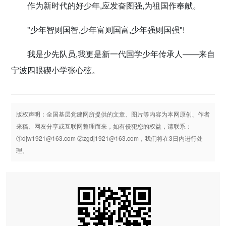
作为新时代的好少年,应发奋图强,为祖国作奉献。
"少年智则国智,少年富则国富,少年强则国强"!
我是少先队员,我更是新一代国学少年传承人——来自
宁波四眼碶小学张心弦。
版权声明：全国基层党建网所提供的文章、图片等内容为本网原创、作者
来稿、网友分享或互联网整理而来，如有侵犯您的权益，请联系：
①djw1921@163.com ②zgdj1921@163.com，我们将在3日内进行处
理。